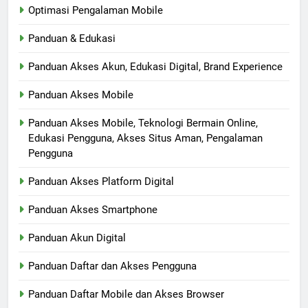
Optimasi Pengalaman Mobile
Panduan & Edukasi
Panduan Akses Akun, Edukasi Digital, Brand Experience
Panduan Akses Mobile
Panduan Akses Mobile, Teknologi Bermain Online,
Edukasi Pengguna, Akses Situs Aman, Pengalaman
Pengguna
Panduan Akses Platform Digital
Panduan Akses Smartphone
Panduan Akun Digital
Panduan Daftar dan Akses Pengguna
Panduan Daftar Mobile dan Akses Browser