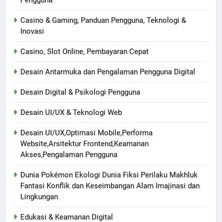
Pengguna
Casino & Gaming, Panduan Pengguna, Teknologi &
Inovasi
Casino, Slot Online, Pembayaran Cepat
Desain Antarmuka dan Pengalaman Pengguna Digital
Desain Digital & Psikologi Pengguna
Desain UI/UX & Teknologi Web
Desain UI/UX,Optimasi Mobile,Performa
Website,Arsitektur Frontend,Keamanan
Akses,Pengalaman Pengguna
Dunia Pokémon Ekologi Dunia Fiksi Perilaku Makhluk
Fantasi Konflik dan Keseimbangan Alam Imajinasi dan
Lingkungan
Edukasi & Keamanan Digital