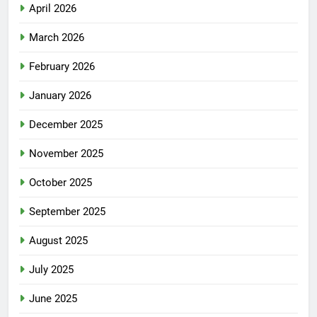
April 2026
March 2026
February 2026
January 2026
December 2025
November 2025
October 2025
September 2025
August 2025
July 2025
June 2025