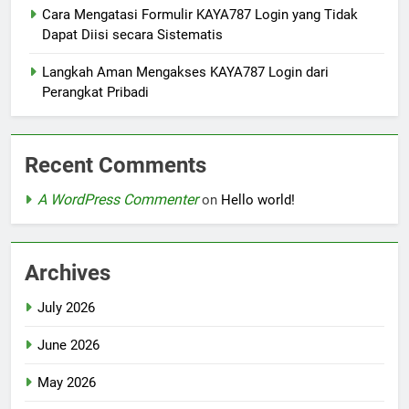
Cara Mengatasi Formulir KAYA787 Login yang Tidak
Dapat Diisi secara Sistematis
Langkah Aman Mengakses KAYA787 Login dari
Perangkat Pribadi
Recent Comments
A WordPress Commenter
on
Hello world!
Archives
July 2026
June 2026
May 2026