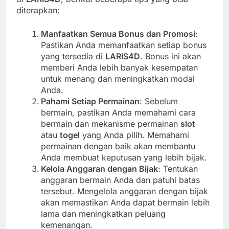
diterapkan:
Manfaatkan Semua Bonus dan Promosi
:
Pastikan Anda memanfaatkan setiap bonus
yang tersedia di
LARIS4D
. Bonus ini akan
memberi Anda lebih banyak kesempatan
untuk menang dan meningkatkan modal
Anda.
Pahami Setiap Permainan
: Sebelum
bermain, pastikan Anda memahami cara
bermain dan mekanisme permainan
slot
atau
togel
yang Anda pilih. Memahami
permainan dengan baik akan membantu
Anda membuat keputusan yang lebih bijak.
Kelola Anggaran dengan Bijak
: Tentukan
anggaran bermain Anda dan patuhi batas
tersebut. Mengelola anggaran dengan bijak
akan memastikan Anda dapat bermain lebih
lama dan meningkatkan peluang
kemenangan.