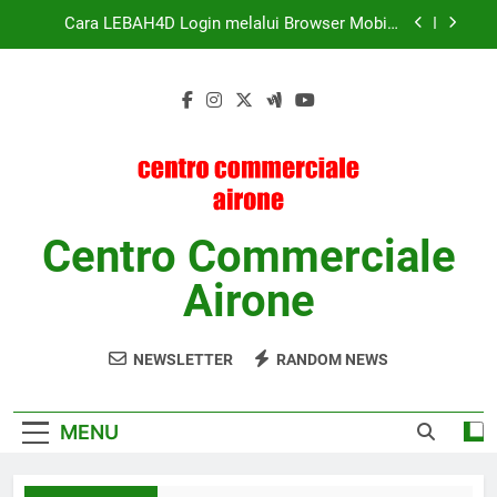
Skip
Cara Login KAYA787 Menggunakan Browser di
to
Perangkat Mobile
content
Cara Mengatasi Formulir KAYA787 Login yang
Tidak Dapat Diisi secara Sistematis
Cara EDWINSLOT Login melalui Smartphone
dengan Mudah, Aman, dan Lebih Terarah
Cara LEBAH4D Login melalui Browser Mobile
secara Praktis
Cara Login KAYA787 Menggunakan Browser di
Perangkat Mobile
Centro Commerciale
Cara Mengatasi Formulir KAYA787 Login yang
Airone
Tidak Dapat Diisi secara Sistematis
NEWSLETTER
RANDOM NEWS
MENU