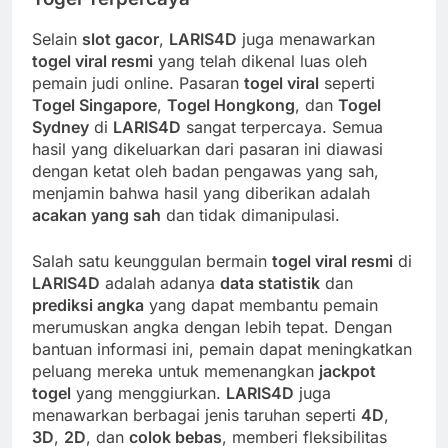
Selain
slot gacor
,
LARIS4D
juga menawarkan
togel viral resmi
yang telah dikenal luas oleh
pemain judi online. Pasaran
togel viral
seperti
Togel Singapore
,
Togel Hongkong
, dan
Togel
Sydney
di
LARIS4D
sangat terpercaya. Semua
hasil yang dikeluarkan dari pasaran ini diawasi
dengan ketat oleh badan pengawas yang sah,
menjamin bahwa hasil yang diberikan adalah
acakan yang sah
dan tidak dimanipulasi.
Salah satu keunggulan bermain
togel viral resmi
di
LARIS4D
adalah adanya
data statistik
dan
prediksi angka
yang dapat membantu pemain
merumuskan angka dengan lebih tepat. Dengan
bantuan informasi ini, pemain dapat meningkatkan
peluang mereka untuk memenangkan
jackpot
togel
yang menggiurkan.
LARIS4D
juga
menawarkan berbagai jenis taruhan seperti
4D
,
3D
,
2D
, dan
colok bebas
, memberi fleksibilitas