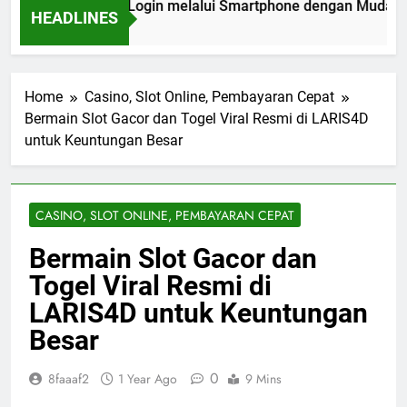
ra EDWINSLOT Login melalui Smartphone dengan Mudah, Ama
HEADLINES
Weeks Ago
Home
Casino, Slot Online, Pembayaran Cepat
Bermain Slot Gacor dan Togel Viral Resmi di LARIS4D
untuk Keuntungan Besar
CASINO, SLOT ONLINE, PEMBAYARAN CEPAT
Bermain Slot Gacor dan
Togel Viral Resmi di
LARIS4D untuk Keuntungan
Besar
0
8faaaf2
1 Year Ago
9 Mins