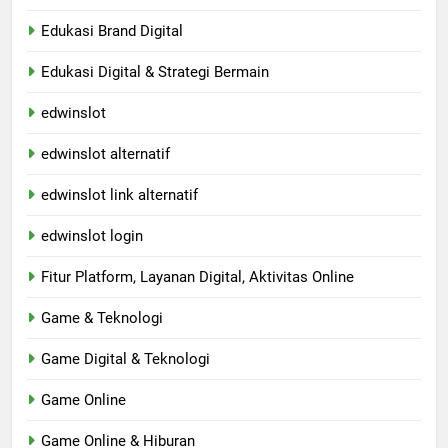
Edukasi Brand Digital
Edukasi Digital & Strategi Bermain
edwinslot
edwinslot alternatif
edwinslot link alternatif
edwinslot login
Fitur Platform, Layanan Digital, Aktivitas Online
Game & Teknologi
Game Digital & Teknologi
Game Online
Game Online & Hiburan