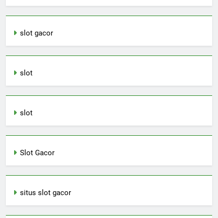
slot gacor
slot
slot
Slot Gacor
situs slot gacor