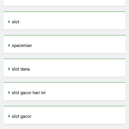
slot
spaceman
slot dana
slot gacor hari ini
slot gacor