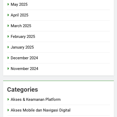
May 2025
April 2025
March 2025
February 2025
January 2025
December 2024
November 2024
Categories
Akses & Keamanan Platform
Akses Mobile dan Navigasi Digital