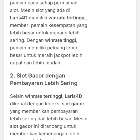
pemain pada setiap permainan
slot. Mesin slot yang ada di
Laris4D
memiliki
winrate tertinggi
,
memberi pemain kesempatan yang
lebih besar untuk menang lebih
sering. Dengan
winrate tinggi
,
pemain memiliki peluang lebih
besar untuk meraih jackpot lebih
cepat dan lebih mudah.
2.
Slot Gacor dengan
Pembayaran Lebih Sering
Selain
winrate tertinggi
,
Laris4D
dikenal dengan koleksi
slot gacor
yang memberikan pembayaran
lebih sering dan lebih besar. Mesin
slot gacor
ini dirancang untuk
memberikan kemenangan lebih