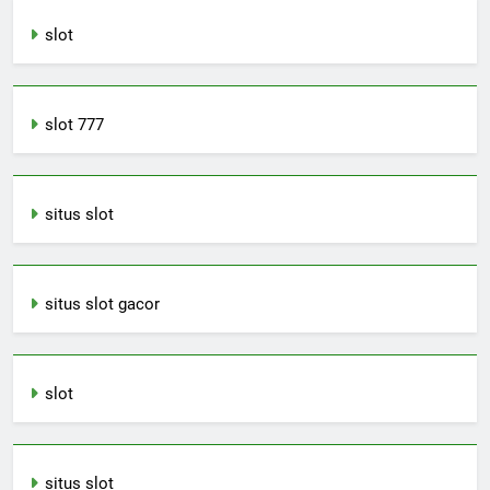
slot
slot 777
situs slot
situs slot gacor
slot
situs slot