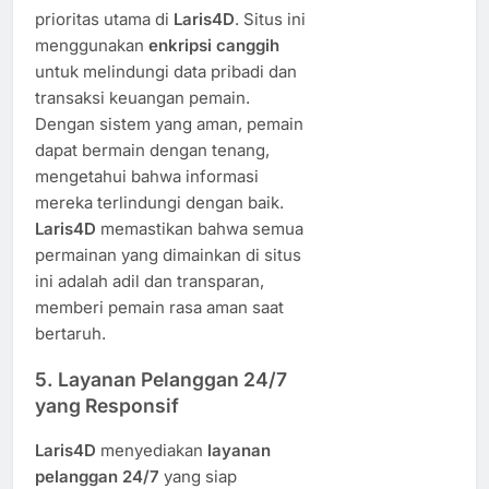
prioritas utama di
Laris4D
. Situs ini
menggunakan
enkripsi canggih
untuk melindungi data pribadi dan
transaksi keuangan pemain.
Dengan sistem yang aman, pemain
dapat bermain dengan tenang,
mengetahui bahwa informasi
mereka terlindungi dengan baik.
Laris4D
memastikan bahwa semua
permainan yang dimainkan di situs
ini adalah adil dan transparan,
memberi pemain rasa aman saat
bertaruh.
5.
Layanan Pelanggan 24/7
yang Responsif
Laris4D
menyediakan
layanan
pelanggan 24/7
yang siap