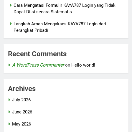
Cara Mengatasi Formulir KAYA787 Login yang Tidak
Dapat Diisi secara Sistematis
Langkah Aman Mengakses KAYA787 Login dari
Perangkat Pribadi
Recent Comments
A WordPress Commenter
on
Hello world!
Archives
July 2026
June 2026
May 2026