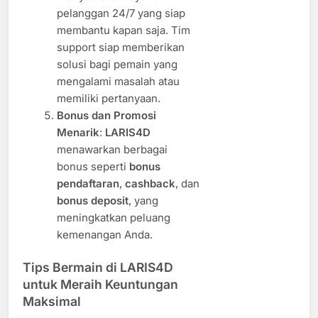
pelanggan 24/7 yang siap
membantu kapan saja. Tim
support siap memberikan
solusi bagi pemain yang
mengalami masalah atau
memiliki pertanyaan.
Bonus dan Promosi
Menarik
:
LARIS4D
menawarkan berbagai
bonus seperti
bonus
pendaftaran
,
cashback
, dan
bonus deposit
, yang
meningkatkan peluang
kemenangan Anda.
Tips Bermain di LARIS4D
untuk Meraih Keuntungan
Maksimal