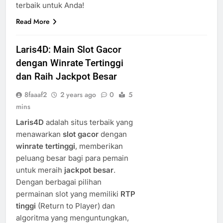
terbaik untuk Anda!
Read More
Laris4D: Main Slot Gacor
dengan Winrate Tertinggi
dan Raih Jackpot Besar
8faaaf2
2 years ago
0
5
mins
Laris4D
adalah situs terbaik yang
menawarkan
slot gacor
dengan
winrate tertinggi
, memberikan
peluang besar bagi para pemain
untuk meraih
jackpot besar
.
Dengan berbagai pilihan
permainan slot yang memiliki
RTP
tinggi
(Return to Player) dan
algoritma yang menguntungkan,