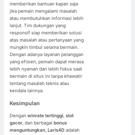
memberikan bantuan kapan saja
jika pemain mengalami masalah
atau membutuhkan informasi lebih
lanjut. Tim dukungan yang
responsif siap memberikan solusi
atas masalah atau pertanyaan yang
mungkin timbul selama bermain.
Dengan adanya layanan pelanggan
yang efisien, pemain dapat merasa
lebih nyaman dan lebih fokus saat
bermain di situs ini tanpa khawatir
tentang masalah teknis atau
kendala lainnya.
Kesimpulan
Dengan
winrate tertinggi
,
slot
gacor
, dan berbagai
bonus
menguntungkan
,
Laris4D
adalah