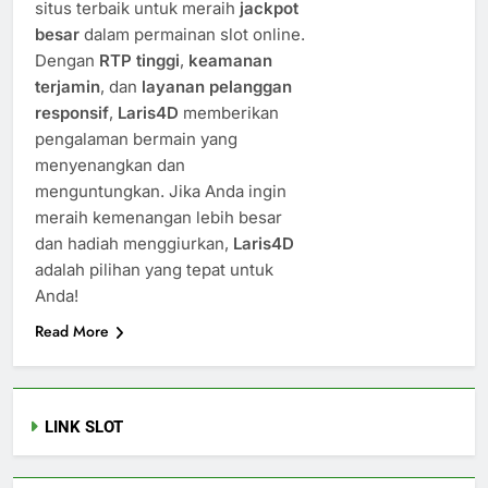
situs terbaik untuk meraih
jackpot
besar
dalam permainan slot online.
Dengan
RTP tinggi
,
keamanan
terjamin
, dan
layanan pelanggan
responsif
,
Laris4D
memberikan
pengalaman bermain yang
menyenangkan dan
menguntungkan. Jika Anda ingin
meraih kemenangan lebih besar
dan hadiah menggiurkan,
Laris4D
adalah pilihan yang tepat untuk
Anda!
Read More
LINK SLOT