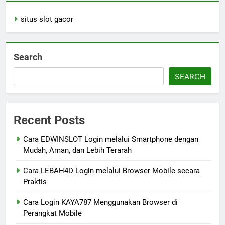
situs slot gacor
Search
SEARCH
Recent Posts
Cara EDWINSLOT Login melalui Smartphone dengan
Mudah, Aman, dan Lebih Terarah
Cara LEBAH4D Login melalui Browser Mobile secara
Praktis
Cara Login KAYA787 Menggunakan Browser di
Perangkat Mobile