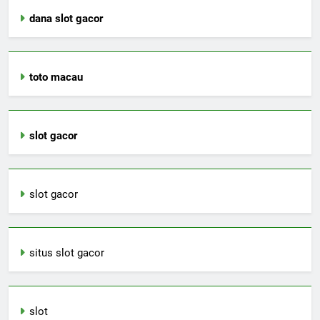
dana slot gacor
toto macau
slot gacor
slot gacor
situs slot gacor
slot