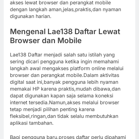
akses lewat browser dan perangkat mobile
dengan langkah aman,jelas,praktis,dan nyaman
digunakan harian.
Mengenal Lae138 Daftar Lewat
Browser dan Mobile
Lae138 Daftar menjadi salah satu istilah yang
sering dicari pengguna ketika ingin memahami
langkah awal mengakses platform online melalui
browser dan perangkat mobile.Dalam aktivitas
digital saat ini,banyak pengguna lebih nyaman
memakai HP karena praktis,mudah dibawa,dan
dapat digunakan kapan saja selama koneksi
internet tersedia.Namun,akses melalui browser
tetap menjadi pilihan penting karena
fleksibel,ringan,dan tidak selalu membutuhkan
aplikasi tambahan.
Bagi pengguna baru,proses daftar perlu dipahami