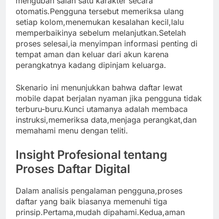
mengubah salah satu karakter secara
otomatis.Pengguna tersebut memeriksa ulang
setiap kolom,menemukan kesalahan kecil,lalu
memperbaikinya sebelum melanjutkan.Setelah
proses selesai,ia menyimpan informasi penting di
tempat aman dan keluar dari akun karena
perangkatnya kadang dipinjam keluarga.
Skenario ini menunjukkan bahwa daftar lewat
mobile dapat berjalan nyaman jika pengguna tidak
terburu-buru.Kunci utamanya adalah membaca
instruksi,memeriksa data,menjaga perangkat,dan
memahami menu dengan teliti.
Insight Profesional tentang
Proses Daftar Digital
Dalam analisis pengalaman pengguna,proses
daftar yang baik biasanya memenuhi tiga
prinsip.Pertama,mudah dipahami.Kedua,aman