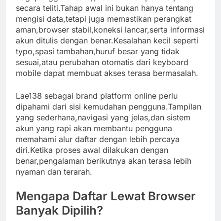
secara teliti.Tahap awal ini bukan hanya tentang
mengisi data,tetapi juga memastikan perangkat
aman,browser stabil,koneksi lancar,serta informasi
akun ditulis dengan benar.Kesalahan kecil seperti
typo,spasi tambahan,huruf besar yang tidak
sesuai,atau perubahan otomatis dari keyboard
mobile dapat membuat akses terasa bermasalah.
Lae138 sebagai brand platform online perlu
dipahami dari sisi kemudahan pengguna.Tampilan
yang sederhana,navigasi yang jelas,dan sistem
akun yang rapi akan membantu pengguna
memahami alur daftar dengan lebih percaya
diri.Ketika proses awal dilakukan dengan
benar,pengalaman berikutnya akan terasa lebih
nyaman dan terarah.
Mengapa Daftar Lewat Browser
Banyak Dipilih?