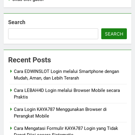
Search
SEARCH
Recent Posts
Cara EDWINSLOT Login melalui Smartphone dengan
Mudah, Aman, dan Lebih Terarah
Cara LEBAH4D Login melalui Browser Mobile secara
Praktis
Cara Login KAYA787 Menggunakan Browser di
Perangkat Mobile
Cara Mengatasi Formulir KAYA787 Login yang Tidak