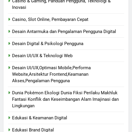
Casino & Gaming, Panduan Pengguna, Teknologi &
Inovasi
Casino, Slot Online, Pembayaran Cepat
Desain Antarmuka dan Pengalaman Pengguna Digital
Desain Digital & Psikologi Pengguna
Desain UI/UX & Teknologi Web
Desain UI/UX,Optimasi Mobile,Performa
Website,Arsitektur Frontend,Keamanan
Akses,Pengalaman Pengguna
Dunia Pokémon Ekologi Dunia Fiksi Perilaku Makhluk
Fantasi Konflik dan Keseimbangan Alam Imajinasi dan
Lingkungan
Edukasi & Keamanan Digital
Edukasi Brand Digital