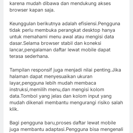
karena mudah dibawa dan mendukung akses
browser kapan saja.
Keunggulan berikutnya adalah efisiensi.Pengguna
tidak perlu membuka perangkat desktop hanya
untuk memahami menu awal atau mengisi data
dasar.Selama browser stabil dan koneksi
lancar,pengalaman daftar lewat mobile dapat
terasa sederhana.
Tampilan responsif juga menjadi nilai penting.Jika
halaman dapat menyesuaikan ukuran
layar,pengguna lebih mudah membaca
instruksi,memilih menu,dan mengisi kolom
data.Tombol yang jelas dan kolom input yang
mudah dikenali membantu mengurangi risiko salah
klik.
Bagi pengguna baru,proses daftar lewat mobile
juga membantu adaptasi.Pengguna bisa mengenali