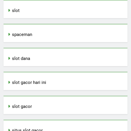
slot
spaceman
slot dana
slot gacor hari ini
slot gacor
situs slot gacor