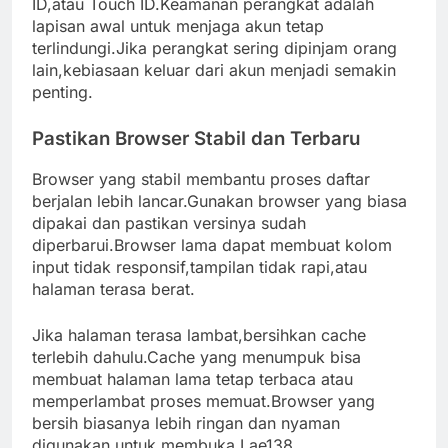
ID,atau Touch ID.Keamanan perangkat adalah
lapisan awal untuk menjaga akun tetap
terlindungi.Jika perangkat sering dipinjam orang
lain,kebiasaan keluar dari akun menjadi semakin
penting.
Pastikan Browser Stabil dan Terbaru
Browser yang stabil membantu proses daftar
berjalan lebih lancar.Gunakan browser yang biasa
dipakai dan pastikan versinya sudah
diperbarui.Browser lama dapat membuat kolom
input tidak responsif,tampilan tidak rapi,atau
halaman terasa berat.
Jika halaman terasa lambat,bersihkan cache
terlebih dahulu.Cache yang menumpuk bisa
membuat halaman lama tetap terbaca atau
memperlambat proses memuat.Browser yang
bersih biasanya lebih ringan dan nyaman
digunakan untuk membuka Lae138.