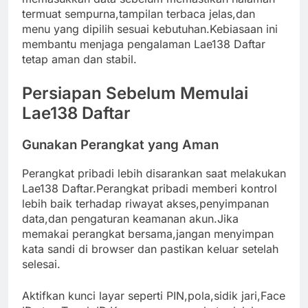
termuat sempurna,tampilan terbaca jelas,dan
menu yang dipilih sesuai kebutuhan.Kebiasaan ini
membantu menjaga pengalaman Lae138 Daftar
tetap aman dan stabil.
Persiapan Sebelum Memulai
Lae138 Daftar
Gunakan Perangkat yang Aman
Perangkat pribadi lebih disarankan saat melakukan
Lae138 Daftar.Perangkat pribadi memberi kontrol
lebih baik terhadap riwayat akses,penyimpanan
data,dan pengaturan keamanan akun.Jika
memakai perangkat bersama,jangan menyimpan
kata sandi di browser dan pastikan keluar setelah
selesai.
Aktifkan kunci layar seperti PIN,pola,sidik jari,Face