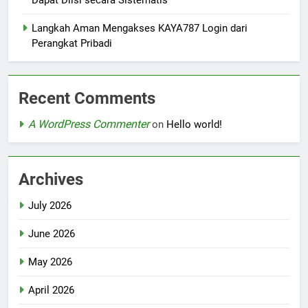
Dapat Diisi secara Sistematis
Langkah Aman Mengakses KAYA787 Login dari
Perangkat Pribadi
Recent Comments
A WordPress Commenter
on
Hello world!
Archives
July 2026
June 2026
May 2026
April 2026