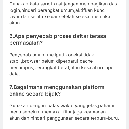
Gunakan kata sandi kuat,jangan membagikan data
login,hindari perangkat umum,aktifkan kunci
layar,dan selalu keluar setelah selesai memakai
akun.
6.Apa penyebab proses daftar terasa
bermasalah?
Penyebab umum meliputi koneksi tidak
stabil,browser belum diperbarui,cache
menumpuk,perangkat berat,atau kesalahan input
data.
7.Bagaimana menggunakan platform
online secara bijak?
Gunakan dengan batas waktu yang jelas,pahami
menu sebelum memakai fitur,jaga keamanan
akun,dan hindari penggunaan secara terburu-buru.