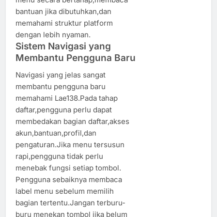
bantuan jika dibutuhkan,dan
memahami struktur platform
dengan lebih nyaman.
Sistem Navigasi yang
Membantu Pengguna Baru
Navigasi yang jelas sangat
membantu pengguna baru
memahami Lae138.Pada tahap
daftar,pengguna perlu dapat
membedakan bagian daftar,akses
akun,bantuan,profil,dan
pengaturan.Jika menu tersusun
rapi,pengguna tidak perlu
menebak fungsi setiap tombol.
Pengguna sebaiknya membaca
label menu sebelum memilih
bagian tertentu.Jangan terburu-
buru menekan tombol jika belum