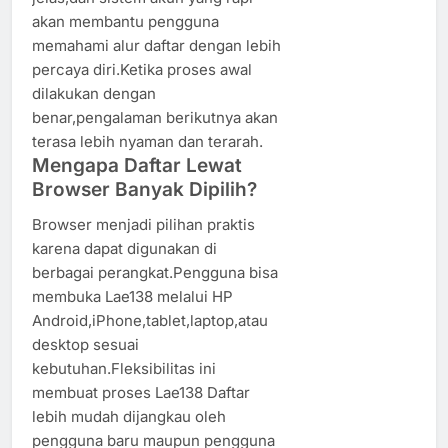
akan membantu pengguna
memahami alur daftar dengan lebih
percaya diri.Ketika proses awal
dilakukan dengan
benar,pengalaman berikutnya akan
terasa lebih nyaman dan terarah.
Mengapa Daftar Lewat
Browser Banyak Dipilih?
Browser menjadi pilihan praktis
karena dapat digunakan di
berbagai perangkat.Pengguna bisa
membuka Lae138 melalui HP
Android,iPhone,tablet,laptop,atau
desktop sesuai
kebutuhan.Fleksibilitas ini
membuat proses Lae138 Daftar
lebih mudah dijangkau oleh
pengguna baru maupun pengguna