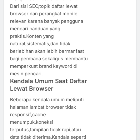
Dari sisi SEO,topik daftar lewat
browser dan perangkat mobile
relevan karena banyak pengguna
mencari panduan yang
praktis.Konten yang
natural,sistematis,dan tidak
berlebihan akan lebih bermanfaat
bagi pembaca sekaligus membantu
memperkuat brand keyword di
mesin pencari.
Kendala Umum Saat Daftar
Lewat Browser
Beberapa kendala umum meliputi
halaman lambat,browser tidak
responsif,cache
menumpuk,koneksi
terputus,tampilan tidak rapi,atau
data tidak diterima.Kendala seperti