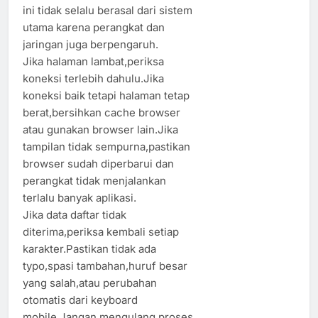
ini tidak selalu berasal dari sistem
utama karena perangkat dan
jaringan juga berpengaruh.
Jika halaman lambat,periksa
koneksi terlebih dahulu.Jika
koneksi baik tetapi halaman tetap
berat,bersihkan cache browser
atau gunakan browser lain.Jika
tampilan tidak sempurna,pastikan
browser sudah diperbarui dan
perangkat tidak menjalankan
terlalu banyak aplikasi.
Jika data daftar tidak
diterima,periksa kembali setiap
karakter.Pastikan tidak ada
typo,spasi tambahan,huruf besar
yang salah,atau perubahan
otomatis dari keyboard
mobile.Jangan mengulang proses