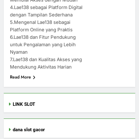
4.Lae138 sebagai Platform Digital
dengan Tampilan Sederhana
5.Mengenal Lae138 sebagai
Platform Online yang Praktis
6.Lae138 dan Fitur Pendukung
untuk Pengalaman yang Lebih
Nyaman
7.Lae138 dan Kualitas Akses yang
Mendukung Aktivitas Harian
Read More
LINK SLOT
dana slot gacor