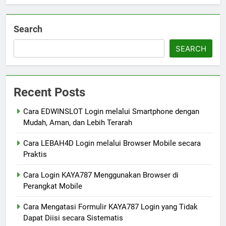
Search
SEARCH
Recent Posts
Cara EDWINSLOT Login melalui Smartphone dengan
Mudah, Aman, dan Lebih Terarah
Cara LEBAH4D Login melalui Browser Mobile secara
Praktis
Cara Login KAYA787 Menggunakan Browser di
Perangkat Mobile
Cara Mengatasi Formulir KAYA787 Login yang Tidak
Dapat Diisi secara Sistematis