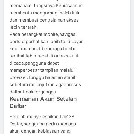
memahami fungsinya.Kebiasaan ini
membantu mengurangi salah klik
dan membuat pengalaman akses
lebih terarah.
Pada perangkat mobile,navigasi
perlu diperhatikan lebih teliti.Layar
kecil membuat beberapa tombol
terlihat lebih rapat.Jika teks sulit
dibaca,pengguna dapat
memperbesar tampilan melalui
browser.Tunggu halaman stabil
sebelum melanjutkan agar proses
daftar tidak terganggu.
Keamanan Akun Setelah
Daftar
Setelah menyelesaikan Lae138
Daftar,pengguna perlu menjaga
akun dengan kebiasaan yang