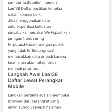
sempurna.Sebelum memulai
Lae138 Daftar,pastikan koneksi
dalam kondisi baik.
Jika menggunakan data
seluler,periksa kekuatan
sinyal.Jika memakai Wi-Fi,pastikan
jaringan tidak sering
terputus.Hindari jaringan publik
yang tidak terlindungi saat
memasukkan data pribadi karena
keamanan akun tetap harus
menjadi prioritas.
Langkah Awal Lae138
Daftar Lewat Perangkat
Mobile
Langkah pertama adalah membuka
browser dari perangkat yang
aman.Tunggu sampai halaman