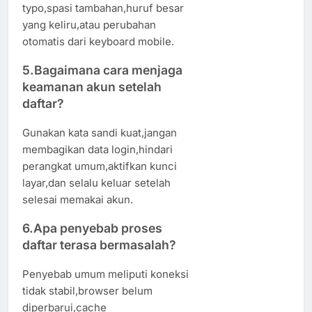
typo,spasi tambahan,huruf besar
yang keliru,atau perubahan
otomatis dari keyboard mobile.
5.Bagaimana cara menjaga
keamanan akun setelah
daftar?
Gunakan kata sandi kuat,jangan
membagikan data login,hindari
perangkat umum,aktifkan kunci
layar,dan selalu keluar setelah
selesai memakai akun.
6.Apa penyebab proses
daftar terasa bermasalah?
Penyebab umum meliputi koneksi
tidak stabil,browser belum
diperbarui,cache