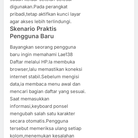
digunakan.Pada perangkat
pribadi,tetap aktifkan kunci layar
agar akses lebih terlindungi.
Skenario Praktis
Pengguna Baru
Bayangkan seorang pengguna
baru ingin memahami Lae138
Daftar melalui HP.Ia membuka
browser,lalu memastikan koneksi
internet stabil.Sebelum mengisi
data,ia membaca menu awal dan
mencari bagian daftar yang sesuai.
Saat memasukkan
informasi,keyboard ponsel
mengubah salah satu karakter
secara otomatis.Pengguna
tersebut memeriksa ulang setiap
kolom,menemukan kesalahan