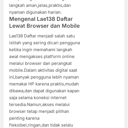
langkah aman,jelas,praktis,dan
nyaman digunakan harian.
Mengenal Lae138 Daftar
Lewat Browser dan Mobile
Lae138 Daftar menjadi salah satu
istilah yang sering dicari pengguna
ketika ingin memahami langkah
awal mengakses platform online
melalui browser dan perangkat
mobile.Dalam aktivitas digital saat
ini,banyak pengguna lebih nyaman
memakai HP karena praktis,mudah
dibawa,dan dapat digunakan kapan
saja selama koneksi internet
tersedia.Namun,akses melalui
browser tetap menjadi pilihan
penting karena
fleksibel,ringan,dan tidak selalu