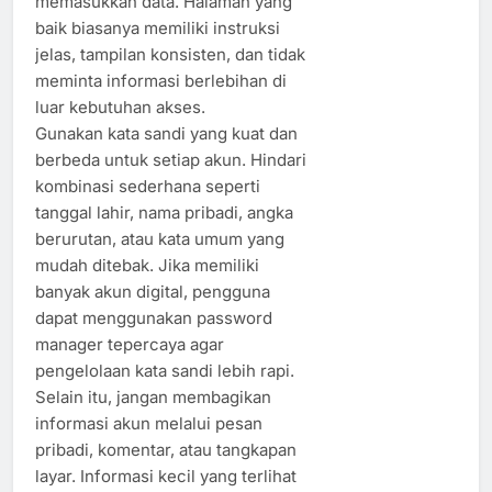
memasukkan data. Halaman yang
baik biasanya memiliki instruksi
jelas, tampilan konsisten, dan tidak
meminta informasi berlebihan di
luar kebutuhan akses.
Gunakan kata sandi yang kuat dan
berbeda untuk setiap akun. Hindari
kombinasi sederhana seperti
tanggal lahir, nama pribadi, angka
berurutan, atau kata umum yang
mudah ditebak. Jika memiliki
banyak akun digital, pengguna
dapat menggunakan password
manager tepercaya agar
pengelolaan kata sandi lebih rapi.
Selain itu, jangan membagikan
informasi akun melalui pesan
pribadi, komentar, atau tangkapan
layar. Informasi kecil yang terlihat