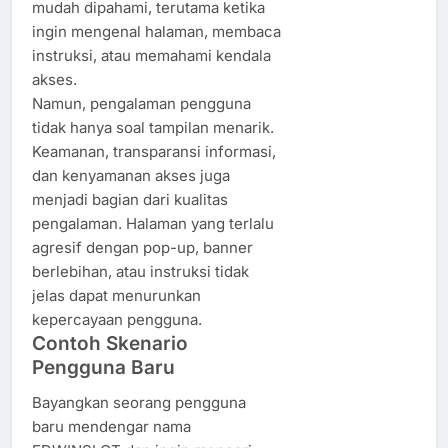
mudah dipahami, terutama ketika
ingin mengenal halaman, membaca
instruksi, atau memahami kendala
akses.
Namun, pengalaman pengguna
tidak hanya soal tampilan menarik.
Keamanan, transparansi informasi,
dan kenyamanan akses juga
menjadi bagian dari kualitas
pengalaman. Halaman yang terlalu
agresif dengan pop-up, banner
berlebihan, atau instruksi tidak
jelas dapat menurunkan
kepercayaan pengguna.
Contoh Skenario
Pengguna Baru
Bayangkan seorang pengguna
baru mendengar nama