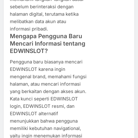
sebelum berinteraksi dengan
halaman digital, terutama ketika
melibatkan data akun atau
informasi pribadi.
Mengapa Pengguna Baru
Mencari Informasi tentang
EDWINSLOT?
Pengguna baru biasanya mencari
EDWINSLOT karena ingin
mengenal brand, memahami fungsi
halaman, atau mencari informasi
yang berkaitan dengan akses akun.
Kata kunci seperti EDWINSLOT
login, EDWINSLOT resmi, dan
EDWINSLOT alternatif
menunjukkan bahwa pengguna
memiliki kebutuhan navigational,
yaitu ingin menemukan informasi