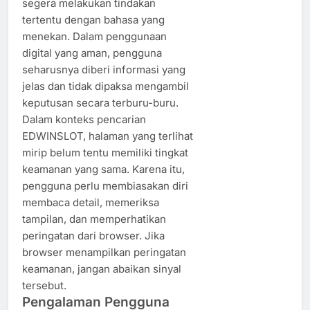
segera melakukan tindakan
tertentu dengan bahasa yang
menekan. Dalam penggunaan
digital yang aman, pengguna
seharusnya diberi informasi yang
jelas dan tidak dipaksa mengambil
keputusan secara terburu-buru.
Dalam konteks pencarian
EDWINSLOT, halaman yang terlihat
mirip belum tentu memiliki tingkat
keamanan yang sama. Karena itu,
pengguna perlu membiasakan diri
membaca detail, memeriksa
tampilan, dan memperhatikan
peringatan dari browser. Jika
browser menampilkan peringatan
keamanan, jangan abaikan sinyal
tersebut.
Pengalaman Pengguna