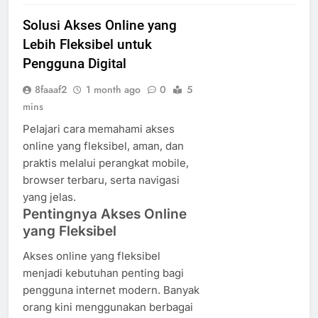
Solusi Akses Online yang
Lebih Fleksibel untuk
Pengguna Digital
8faaaf2
1 month ago
0
5
mins
Pelajari cara memahami akses
online yang fleksibel, aman, dan
praktis melalui perangkat mobile,
browser terbaru, serta navigasi
yang jelas.
Pentingnya Akses Online
yang Fleksibel
Akses online yang fleksibel
menjadi kebutuhan penting bagi
pengguna internet modern. Banyak
orang kini menggunakan berbagai