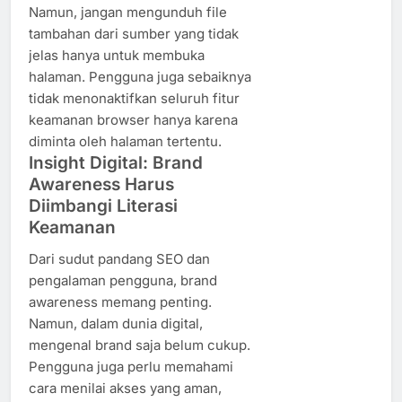
Namun, jangan mengunduh file
tambahan dari sumber yang tidak
jelas hanya untuk membuka
halaman. Pengguna juga sebaiknya
tidak menonaktifkan seluruh fitur
keamanan browser hanya karena
diminta oleh halaman tertentu.
Insight Digital: Brand
Awareness Harus
Diimbangi Literasi
Keamanan
Dari sudut pandang SEO dan
pengalaman pengguna, brand
awareness memang penting.
Namun, dalam dunia digital,
mengenal brand saja belum cukup.
Pengguna juga perlu memahami
cara menilai akses yang aman,