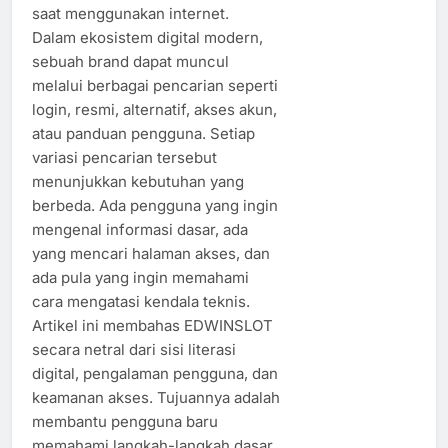
saat menggunakan internet.
Dalam ekosistem digital modern,
sebuah brand dapat muncul
melalui berbagai pencarian seperti
login, resmi, alternatif, akses akun,
atau panduan pengguna. Setiap
variasi pencarian tersebut
menunjukkan kebutuhan yang
berbeda. Ada pengguna yang ingin
mengenal informasi dasar, ada
yang mencari halaman akses, dan
ada pula yang ingin memahami
cara mengatasi kendala teknis.
Artikel ini membahas EDWINSLOT
secara netral dari sisi literasi
digital, pengalaman pengguna, dan
keamanan akses. Tujuannya adalah
membantu pengguna baru
memahami langkah-langkah dasar