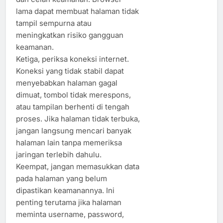
lama dapat membuat halaman tidak
tampil sempurna atau
meningkatkan risiko gangguan
keamanan.
Ketiga, periksa koneksi internet.
Koneksi yang tidak stabil dapat
menyebabkan halaman gagal
dimuat, tombol tidak merespons,
atau tampilan berhenti di tengah
proses. Jika halaman tidak terbuka,
jangan langsung mencari banyak
halaman lain tanpa memeriksa
jaringan terlebih dahulu.
Keempat, jangan memasukkan data
pada halaman yang belum
dipastikan keamanannya. Ini
penting terutama jika halaman
meminta username, password,