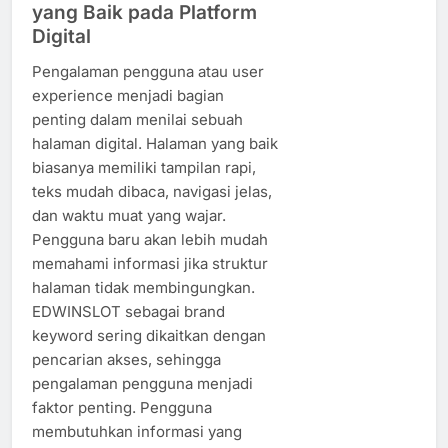
yang Baik pada Platform
Digital
Pengalaman pengguna atau user
experience menjadi bagian
penting dalam menilai sebuah
halaman digital. Halaman yang baik
biasanya memiliki tampilan rapi,
teks mudah dibaca, navigasi jelas,
dan waktu muat yang wajar.
Pengguna baru akan lebih mudah
memahami informasi jika struktur
halaman tidak membingungkan.
EDWINSLOT sebagai brand
keyword sering dikaitkan dengan
pencarian akses, sehingga
pengalaman pengguna menjadi
faktor penting. Pengguna
membutuhkan informasi yang