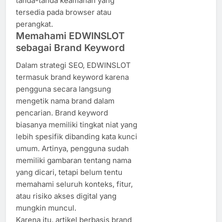
tanda-tanda keamanan yang
tersedia pada browser atau
perangkat.
Memahami EDWINSLOT
sebagai Brand Keyword
Dalam strategi SEO, EDWINSLOT
termasuk brand keyword karena
pengguna secara langsung
mengetik nama brand dalam
pencarian. Brand keyword
biasanya memiliki tingkat niat yang
lebih spesifik dibanding kata kunci
umum. Artinya, pengguna sudah
memiliki gambaran tentang nama
yang dicari, tetapi belum tentu
memahami seluruh konteks, fitur,
atau risiko akses digital yang
mungkin muncul.
Karena itu, artikel berbasis brand