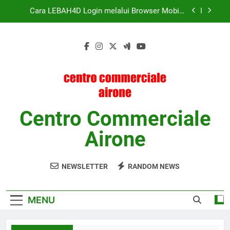
Skip
Cara Login KAYA787 Menggunakan Browser di
to
Perangkat Mobile
content
Cara Mengatasi Formulir KAYA787 Login yang
Tidak Dapat Diisi secara Sistematis
Cara EDWINSLOT Login melalui Smartphone
dengan Mudah, Aman, dan Lebih Terarah
Cara LEBAH4D Login melalui Browser Mobile
secara Praktis
Cara Login KAYA787 Menggunakan Browser di
Perangkat Mobile
Centro Commerciale
Cara Mengatasi Formulir KAYA787 Login yang
Airone
Tidak Dapat Diisi secara Sistematis
NEWSLETTER
RANDOM NEWS
MENU