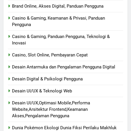
Brand Online, Akses Digital, Panduan Pengguna
Casino & Gaming, Keamanan & Privasi, Panduan
Pengguna
Casino & Gaming, Panduan Pengguna, Teknologi &
Inovasi
Casino, Slot Online, Pembayaran Cepat
Desain Antarmuka dan Pengalaman Pengguna Digital
Desain Digital & Psikologi Pengguna
Desain UI/UX & Teknologi Web
Desain UI/UX,Optimasi Mobile,Performa
Website,Arsitektur Frontend,Keamanan
Akses,Pengalaman Pengguna
Dunia Pokémon Ekologi Dunia Fiksi Perilaku Makhluk