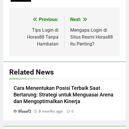
Previous:
Next:
Post
navigation
Tips Login di
Mengapa Login di
Horas88 Tanpa
Situs Resmi Horas88
Hambatan
Itu Penting?
Related News
Cara Menentukan Posisi Terbaik Saat
Bertarung: Strategi untuk Menguasai Arena
dan Mengoptimalkan Kinerja
8faaaf2
8 months ago
0