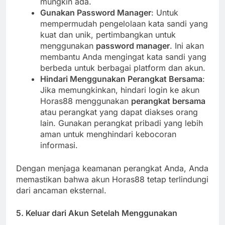
mungkin ada.
Gunakan Password Manager
: Untuk
mempermudah pengelolaan kata sandi yang
kuat dan unik, pertimbangkan untuk
menggunakan
password manager
. Ini akan
membantu Anda mengingat kata sandi yang
berbeda untuk berbagai platform dan akun.
Hindari Menggunakan Perangkat Bersama
:
Jika memungkinkan, hindari login ke akun
Horas88 menggunakan
perangkat bersama
atau perangkat yang dapat diakses orang
lain. Gunakan perangkat pribadi yang lebih
aman untuk menghindari kebocoran
informasi.
Dengan menjaga keamanan perangkat Anda, Anda
memastikan bahwa akun Horas88 tetap terlindungi
dari ancaman eksternal.
5.
Keluar dari Akun Setelah Menggunakan