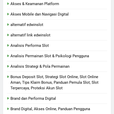
Akses & Keamanan Platform
Akses Mobile dan Navigasi Digital
alternatif edwinslot
alternatif link edwinslot
Analisis Performa Slot
Analisis Permainan Slot & Psikologi Pengguna
Analisis Strategi & Pola Permainan
Bonus Deposit Slot, Strategi Slot Online, Slot Online
Aman, Tips Klaim Bonus, Panduan Pemula Slot, Slot
Terpercaya, Proteksi Akun Slot
Brand dan Performa Digital
Brand Digital, Akses Online, Panduan Pengguna