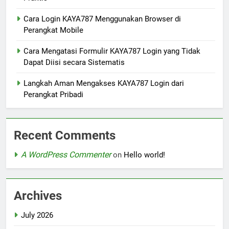
Cara Login KAYA787 Menggunakan Browser di
Perangkat Mobile
Cara Mengatasi Formulir KAYA787 Login yang Tidak
Dapat Diisi secara Sistematis
Langkah Aman Mengakses KAYA787 Login dari
Perangkat Pribadi
Recent Comments
A WordPress Commenter
on
Hello world!
Archives
July 2026