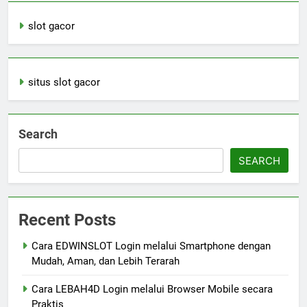
slot gacor
situs slot gacor
Search
SEARCH
Recent Posts
Cara EDWINSLOT Login melalui Smartphone dengan
Mudah, Aman, dan Lebih Terarah
Cara LEBAH4D Login melalui Browser Mobile secara
Praktis