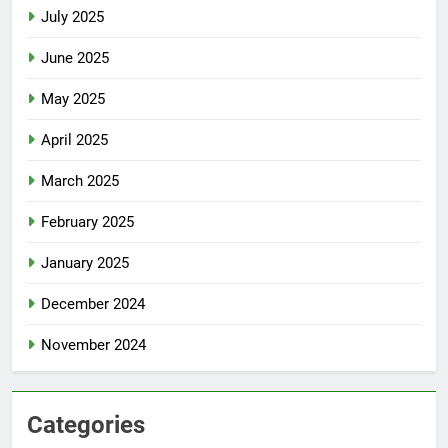
July 2025
June 2025
May 2025
April 2025
March 2025
February 2025
January 2025
December 2024
November 2024
Categories