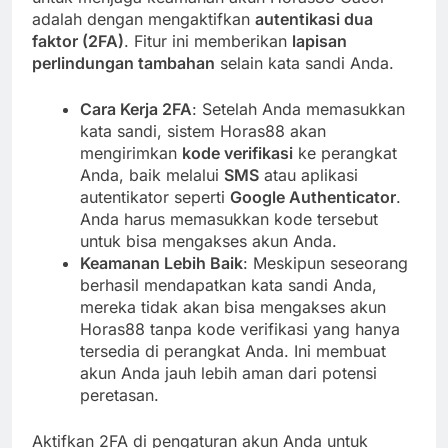
adalah dengan mengaktifkan
autentikasi dua
faktor (2FA)
. Fitur ini memberikan
lapisan
perlindungan tambahan
selain kata sandi Anda.
Cara Kerja 2FA
: Setelah Anda memasukkan
kata sandi, sistem Horas88 akan
mengirimkan
kode verifikasi
ke perangkat
Anda, baik melalui
SMS
atau aplikasi
autentikator seperti
Google Authenticator
.
Anda harus memasukkan kode tersebut
untuk bisa mengakses akun Anda.
Keamanan Lebih Baik
: Meskipun seseorang
berhasil mendapatkan kata sandi Anda,
mereka tidak akan bisa mengakses akun
Horas88 tanpa kode verifikasi yang hanya
tersedia di perangkat Anda. Ini membuat
akun Anda jauh lebih aman dari potensi
peretasan.
Aktifkan 2FA di pengaturan akun Anda untuk