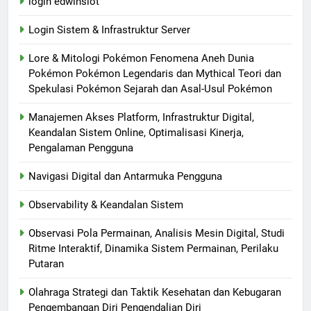
login edwinslot
Login Sistem & Infrastruktur Server
Lore & Mitologi Pokémon Fenomena Aneh Dunia
Pokémon Pokémon Legendaris dan Mythical Teori dan
Spekulasi Pokémon Sejarah dan Asal-Usul Pokémon
Manajemen Akses Platform, Infrastruktur Digital,
Keandalan Sistem Online, Optimalisasi Kinerja,
Pengalaman Pengguna
Navigasi Digital dan Antarmuka Pengguna
Observability & Keandalan Sistem
Observasi Pola Permainan, Analisis Mesin Digital, Studi
Ritme Interaktif, Dinamika Sistem Permainan, Perilaku
Putaran
Olahraga Strategi dan Taktik Kesehatan dan Kebugaran
Pengembangan Diri Pengendalian Diri