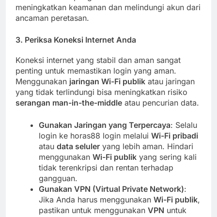
meningkatkan keamanan dan melindungi akun dari
ancaman peretasan.
3.
Periksa Koneksi Internet Anda
Koneksi internet yang stabil dan aman sangat
penting untuk memastikan login yang aman.
Menggunakan
jaringan Wi-Fi publik
atau jaringan
yang tidak terlindungi bisa meningkatkan risiko
serangan man-in-the-middle
atau pencurian data.
Gunakan Jaringan yang Terpercaya
: Selalu
login ke horas88 login melalui
Wi-Fi pribadi
atau
data seluler
yang lebih aman. Hindari
menggunakan
Wi-Fi publik
yang sering kali
tidak terenkripsi dan rentan terhadap
gangguan.
Gunakan VPN (Virtual Private Network)
:
Jika Anda harus menggunakan
Wi-Fi publik
,
pastikan untuk menggunakan
VPN
untuk