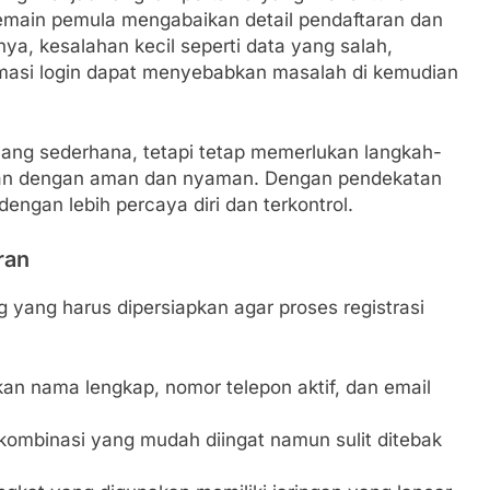
ain pemula mengabaikan detail pendaftaran dan
ya, kesalahan kecil seperti data yang salah,
masi login dapat menyebabkan masalah di kemudian
ang sederhana, tetapi tetap memerlukan langkah-
akan dengan aman dan nyaman. Dengan pendekatan
engan lebih percaya diri dan terkontrol.
ran
 yang harus dipersiapkan agar proses registrasi
an nama lengkap, nomor telepon aktif, dan email
 kombinasi yang mudah diingat namun sulit ditebak