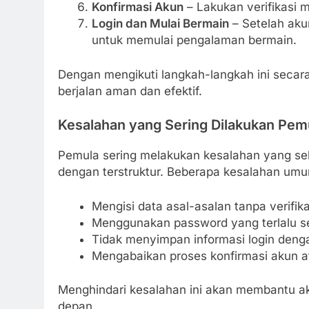
Konfirmasi Akun
– Lakukan verifikasi m
Login dan Mulai Bermain
– Setelah aku
untuk memulai pengalaman bermain.
Dengan mengikuti langkah-langkah ini secar
berjalan aman dan efektif.
Kesalahan yang Sering Dilakukan Pem
Pemula sering melakukan kesalahan yang sebe
dengan terstruktur. Beberapa kesalahan um
Mengisi data asal-asalan tanpa verifika
Menggunakan password yang terlalu s
Tidak menyimpan informasi login deng
Mengabaikan proses konfirmasi akun at
Menghindari kesalahan ini akan membantu 
depan.