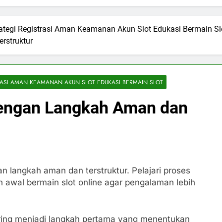
ategi Registrasi Aman Keamanan Akun Slot Edukasi Bermain Sl
rstruktur
RASI AMAN KEAMANAN AKUN SLOT EDUKASI BERMAIN SLOT
dengan Langkah Aman dan
n langkah aman dan terstruktur. Pelajari proses
n awal bermain slot online agar pengalaman lebih
sering menjadi langkah pertama yang menentukan