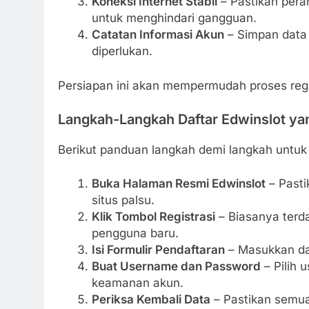
Koneksi Internet Stabil
– Pastikan pera
untuk menghindari gangguan.
Catatan Informasi Akun
– Simpan data 
diperlukan.
Persiapan ini akan mempermudah proses regi
Langkah-Langkah Daftar Edwinslot ya
Berikut panduan langkah demi langkah untuk 
Buka Halaman Resmi Edwinslot
– Pasti
situs palsu.
Klik Tombol Registrasi
– Biasanya terd
pengguna baru.
Isi Formulir Pendaftaran
– Masukkan dat
Buat Username dan Password
– Pilih 
keamanan akun.
Periksa Kembali Data
– Pastikan semua