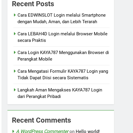
Recent Posts
Cara EDWINSLOT Login melalui Smartphone
dengan Mudah, Aman, dan Lebih Terarah
Cara LEBAH4D Login melalui Browser Mobile
secara Praktis
Cara Login KAYA787 Menggunakan Browser di
Perangkat Mobile
Cara Mengatasi Formulir KAYA787 Login yang
Tidak Dapat Diisi secara Sistematis
Langkah Aman Mengakses KAYA787 Login
dari Perangkat Pribadi
Recent Comments
A WordPress Commenter
on
Hello world!