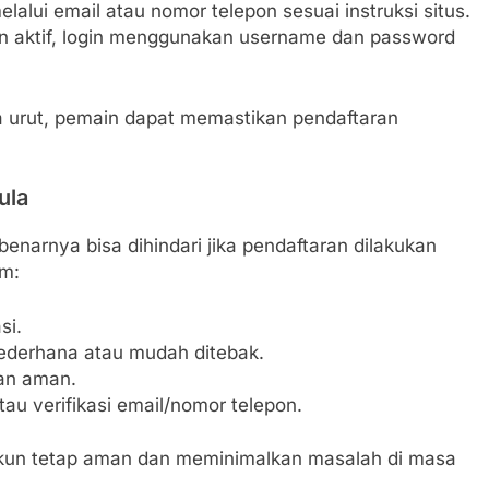
elalui email atau nomor telepon sesuai instruksi situs.
n aktif, login menggunakan username dan password
a urut, pemain dapat memastikan pendaftaran
ula
narnya bisa dihindari jika pendaftaran dilakukan
um:
si.
ederhana atau mudah ditebak.
an aman.
au verifikasi email/nomor telepon.
akun tetap aman dan meminimalkan masalah di masa