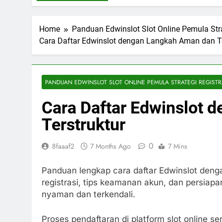
Home
Panduan Edwinslot Slot Online Pemula Str
Cara Daftar Edwinslot dengan Langkah Aman dan Te
PANDUAN EDWINSLOT SLOT ONLINE PEMULA STRATEGI REGIST
Cara Daftar Edwinslot 
Terstruktur
0
8faaaf2
7 Months Ago
7 Mins
Panduan lengkap cara daftar Edwinslot denga
registrasi, tips keamanan akun, dan persiapa
nyaman dan terkendali.
Proses pendaftaran di platform slot online 