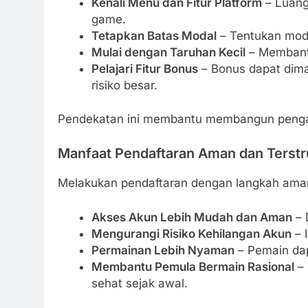
Kenali Menu dan Fitur Platform
– Luang
game.
Tetapkan Batas Modal
– Tentukan moda
Mulai dengan Taruhan Kecil
– Membantu
Pelajari Fitur Bonus
– Bonus dapat dim
risiko besar.
Pendekatan ini membantu membangun pengal
Manfaat Pendaftaran Aman dan Terstr
Melakukan pendaftaran dengan langkah aman
Akses Akun Lebih Mudah dan Aman
– 
Mengurangi Risiko Kehilangan Akun
– 
Permainan Lebih Nyaman
– Pemain dap
Membantu Pemula Bermain Rasional
– 
sehat sejak awal.