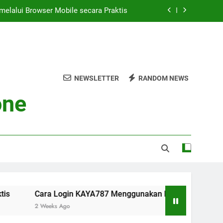
elalui Browser Mobile secara Praktis
gunakan Browser di Perangkat Mobile
g Tidak Dapat Diisi secara Sistematis
ngan Mudah, Aman, dan Lebih Terarah
NEWSLETTER
RANDOM NEWS
one
elalui Browser Mobile secara Praktis
gunakan Browser di Perangkat Mobile
g Tidak Dapat Diisi secara Sistematis
ra Login KAYA787 Menggunakan Browser di Perangkat Mobile
eeks Ago