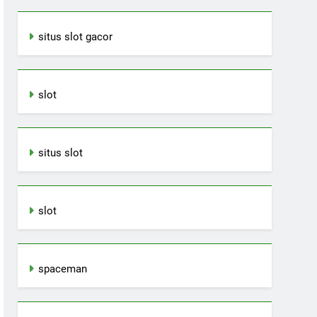
situs slot gacor
slot
situs slot
slot
spaceman