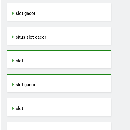
slot gacor
situs slot gacor
slot
slot gacor
slot