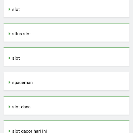
slot
situs slot
slot
spaceman
slot dana
slot gacor hari ini