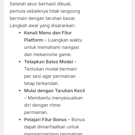
Setelah akun berhasil dibuat,
pemula sebaiknya tidak langsung
bermain dengan taruhan besar.
Langkah awal yang disarankan:
Kenali Menu dan Fitur
Platform
– Luangkan waktu
untuk memahami navigasi
dan mekanisme game.
Tetapkan Batas Modal
–
Tentukan modal bermain
per sesi agar permainan
tetap terkendali.
Mulai dengan Taruhan Kecil
– Membantu menyesuaikan
diri dengan ritme
permainan.
Pelajari Fitur Bonus
– Bonus
dapat dimanfaatkan untuk
memperpanjang permainan