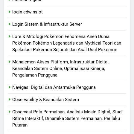
login edwinslot
Login Sistem & Infrastruktur Server
Lore & Mitologi Pokémon Fenomena Aneh Dunia
Pokémon Pokémon Legendaris dan Mythical Teori dan
Spekulasi Pokémon Sejarah dan Asal-Usul Pokémon
Manajemen Akses Platform, Infrastruktur Digital,
Keandalan Sistem Online, Optimalisasi Kinerja,
Pengalaman Pengguna
Navigasi Digital dan Antarmuka Pengguna
Observability & Keandalan Sistem
Observasi Pola Permainan, Analisis Mesin Digital, Studi
Ritme Interaktif, Dinamika Sistem Permainan, Perilaku
Putaran