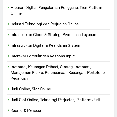
Hiburan Digital, Pengalaman Pengguna, Tren Platform
Online
Industri Teknologi dan Perjudian Online
Infrastruktur Cloud & Strategi Pemulihan Layanan
Infrastruktur Digital & Keandalan Sistem
Interaksi Formulir dan Respons Input
Investasi, Keuangan Pribadi, Strategi Investasi,
Manajemen Risiko, Perencanaan Keuangan, Portofolio
Keuangan
Judi Online, Slot Online
Judi Slot Online, Teknologi Perjudian, Platform Judi
Kasino & Perjudian