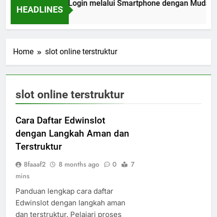
ra EDWINSLOT Login melalui Smartphone dengan Mudah, Ama
HEADLINES
Weeks Ago
Home
slot online terstruktur
slot online terstruktur
Cara Daftar Edwinslot
dengan Langkah Aman dan
Terstruktur
8faaaf2
8 months ago
0
7
mins
Panduan lengkap cara daftar
Edwinslot dengan langkah aman
dan terstruktur. Pelajari proses