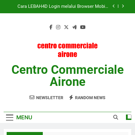
Skip
Cara Login KAYA787 Menggunakan Browser di
to
Perangkat Mobile
content
Cara Mengatasi Formulir KAYA787 Login yang
Tidak Dapat Diisi secara Sistematis
Cara EDWINSLOT Login melalui Smartphone
dengan Mudah, Aman, dan Lebih Terarah
Cara LEBAH4D Login melalui Browser Mobile
secara Praktis
Cara Login KAYA787 Menggunakan Browser di
Perangkat Mobile
Centro Commerciale
Cara Mengatasi Formulir KAYA787 Login yang
Airone
Tidak Dapat Diisi secara Sistematis
NEWSLETTER
RANDOM NEWS
MENU