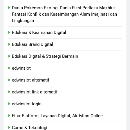
Dunia Pokémon Ekologi Dunia Fiksi Perilaku Makhluk
Fantasi Konflik dan Keseimbangan Alam Imajinasi dan
Lingkungan
Edukasi & Keamanan Digital
Edukasi Brand Digital
Edukasi Digital & Strategi Bermain
edwinslot
edwinslot alternatif
edwinslot link alternatif
edwinslot login
Fitur Platform, Layanan Digital, Aktivitas Online
Game & Teknologi