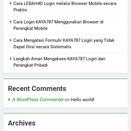
Cara LEBAH4D Login melalui Browser Mobile secara
Praktis
Cara Login KAYA787 Menggunakan Browser di
Perangkat Mobile
Cara Mengatasi Formulir KAYA787 Login yang Tidak
Dapat Diisi secara Sistematis
Langkah Aman Mengakses KAYA787 Login dari
Perangkat Pribadi
Recent Comments
A WordPress Commenter
on
Hello world!
Archives