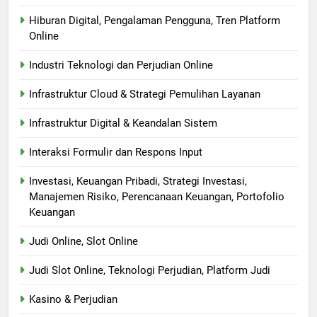
Hiburan Digital, Pengalaman Pengguna, Tren Platform
Online
Industri Teknologi dan Perjudian Online
Infrastruktur Cloud & Strategi Pemulihan Layanan
Infrastruktur Digital & Keandalan Sistem
Interaksi Formulir dan Respons Input
Investasi, Keuangan Pribadi, Strategi Investasi,
Manajemen Risiko, Perencanaan Keuangan, Portofolio
Keuangan
Judi Online, Slot Online
Judi Slot Online, Teknologi Perjudian, Platform Judi
Kasino & Perjudian