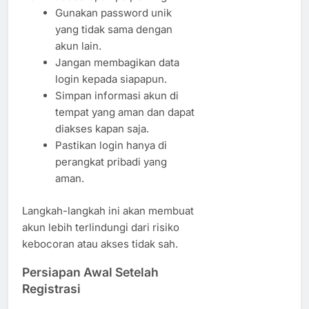
Gunakan password unik
yang tidak sama dengan
akun lain.
Jangan membagikan data
login kepada siapapun.
Simpan informasi akun di
tempat yang aman dan dapat
diakses kapan saja.
Pastikan login hanya di
perangkat pribadi yang
aman.
Langkah-langkah ini akan membuat
akun lebih terlindungi dari risiko
kebocoran atau akses tidak sah.
Persiapan Awal Setelah
Registrasi