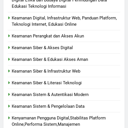
Edukasi Teknologi Informasi
Keamanan Digital, Infrastruktur Web, Panduan Platform,
Teknologi Internet, Edukasi Online
Keamanan Perangkat dan Akses Akun
Keamanan Siber & Akses Digital
Keamanan Siber & Edukasi Akses Aman
Keamanan Siber & Infrastruktur Web
Keamanan Siber & Literasi Teknologi
Keamanan Sistem & Autentikasi Modern
Keamanan Sistem & Pengelolaan Data
Kenyamanan Pengguna Digital,Stabilitas Platform
Online,Performa Sistem,Manajemen