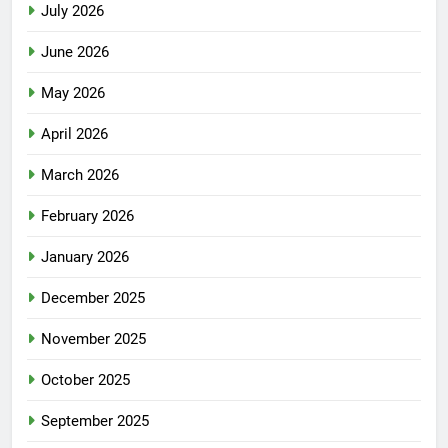
July 2026
June 2026
May 2026
April 2026
March 2026
February 2026
January 2026
December 2025
November 2025
October 2025
September 2025