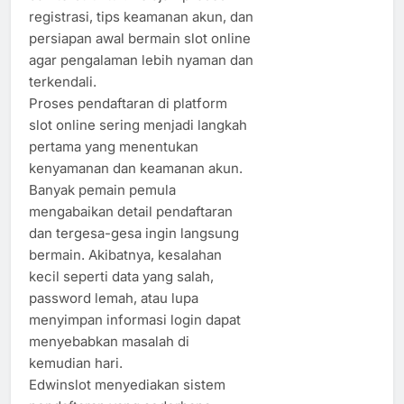
registrasi, tips keamanan akun, dan
persiapan awal bermain slot online
agar pengalaman lebih nyaman dan
terkendali.
Proses pendaftaran di platform
slot online sering menjadi langkah
pertama yang menentukan
kenyamanan dan keamanan akun.
Banyak pemain pemula
mengabaikan detail pendaftaran
dan tergesa-gesa ingin langsung
bermain. Akibatnya, kesalahan
kecil seperti data yang salah,
password lemah, atau lupa
menyimpan informasi login dapat
menyebabkan masalah di
kemudian hari.
Edwinslot menyediakan sistem