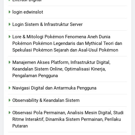
login edwinslot
Login Sistem & Infrastruktur Server
Lore & Mitologi Pokémon Fenomena Aneh Dunia
Pokémon Pokémon Legendaris dan Mythical Teori dan
Spekulasi Pokémon Sejarah dan Asal-Usul Pokémon
Manajemen Akses Platform, Infrastruktur Digital,
Keandalan Sistem Online, Optimalisasi Kinerja,
Pengalaman Pengguna
Navigasi Digital dan Antarmuka Pengguna
Observability & Keandalan Sistem
Observasi Pola Permainan, Analisis Mesin Digital, Studi
Ritme Interaktif, Dinamika Sistem Permainan, Perilaku
Putaran