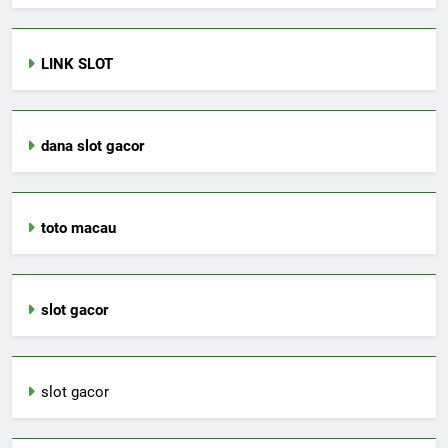
LINK SLOT
dana slot gacor
toto macau
slot gacor
slot gacor