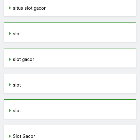
situs slot gacor
slot
slot gacor
slot
slot
Slot Gacor