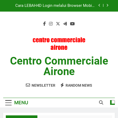
Skip
Cara Login KAYA787 Menggunakan Browser di
to
Perangkat Mobile
content
Cara Mengatasi Formulir KAYA787 Login yang
Tidak Dapat Diisi secara Sistematis
Cara EDWINSLOT Login melalui Smartphone
dengan Mudah, Aman, dan Lebih Terarah
Cara LEBAH4D Login melalui Browser Mobile
secara Praktis
Cara Login KAYA787 Menggunakan Browser di
Perangkat Mobile
Centro Commerciale
Cara Mengatasi Formulir KAYA787 Login yang
Airone
Tidak Dapat Diisi secara Sistematis
NEWSLETTER
RANDOM NEWS
MENU