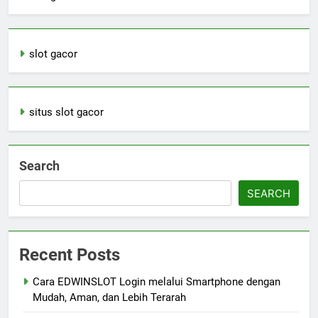
slot gacor
situs slot gacor
Search
SEARCH
Recent Posts
Cara EDWINSLOT Login melalui Smartphone dengan
Mudah, Aman, dan Lebih Terarah