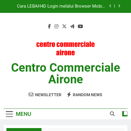
Skip
Cara Login KAYA787 Menggunakan Browser di
to
Perangkat Mobile
content
Cara Mengatasi Formulir KAYA787 Login yang
Tidak Dapat Diisi secara Sistematis
Cara EDWINSLOT Login melalui Smartphone
dengan Mudah, Aman, dan Lebih Terarah
Cara LEBAH4D Login melalui Browser Mobile
secara Praktis
Cara Login KAYA787 Menggunakan Browser di
Perangkat Mobile
Centro Commerciale
Cara Mengatasi Formulir KAYA787 Login yang
Airone
Tidak Dapat Diisi secara Sistematis
NEWSLETTER
RANDOM NEWS
MENU