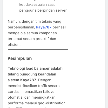
ketidaksesuaian saat
pengguna berpindah server
Namun, dengan tim teknis yang
berpengalaman,
kaya787
berhasil
mengelola semua komponen
tersebut secara proaktif dan
efisien.
Kesimpulan
Teknologi load balancer adalah
tulang punggung keandalan
sistem Kaya787
. Dengan
mendistribusikan trafik secara
cerdas, memastikan failover
otomatis, dan meningkatkan
performa melalui geo-distribution,