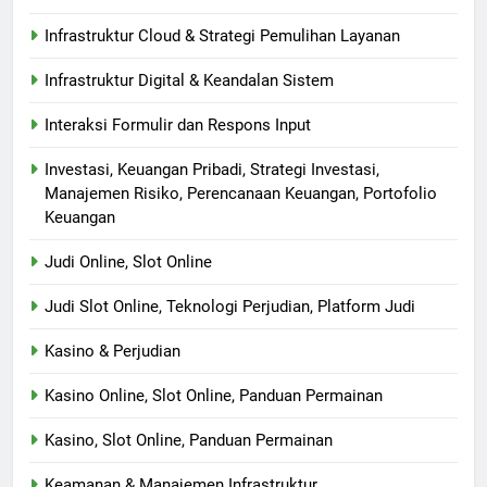
Infrastruktur Cloud & Strategi Pemulihan Layanan
Infrastruktur Digital & Keandalan Sistem
Interaksi Formulir dan Respons Input
Investasi, Keuangan Pribadi, Strategi Investasi,
Manajemen Risiko, Perencanaan Keuangan, Portofolio
Keuangan
Judi Online, Slot Online
Judi Slot Online, Teknologi Perjudian, Platform Judi
Kasino & Perjudian
Kasino Online, Slot Online, Panduan Permainan
Kasino, Slot Online, Panduan Permainan
Keamanan & Manajemen Infrastruktur