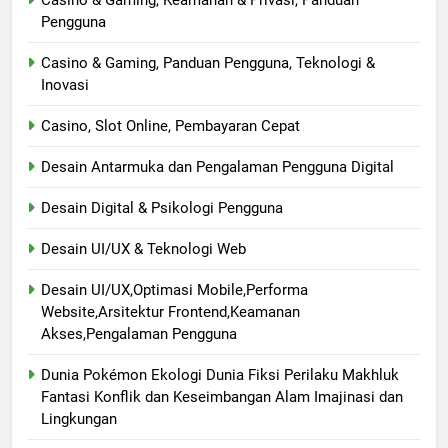
Pengguna
Casino & Gaming, Panduan Pengguna, Teknologi &
Inovasi
Casino, Slot Online, Pembayaran Cepat
Desain Antarmuka dan Pengalaman Pengguna Digital
Desain Digital & Psikologi Pengguna
Desain UI/UX & Teknologi Web
Desain UI/UX,Optimasi Mobile,Performa
Website,Arsitektur Frontend,Keamanan
Akses,Pengalaman Pengguna
Dunia Pokémon Ekologi Dunia Fiksi Perilaku Makhluk
Fantasi Konflik dan Keseimbangan Alam Imajinasi dan
Lingkungan