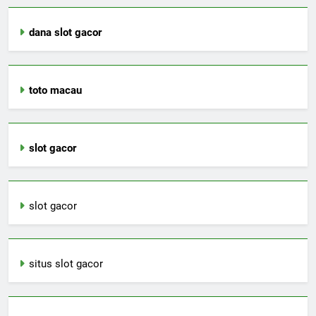
dana slot gacor
toto macau
slot gacor
slot gacor
situs slot gacor