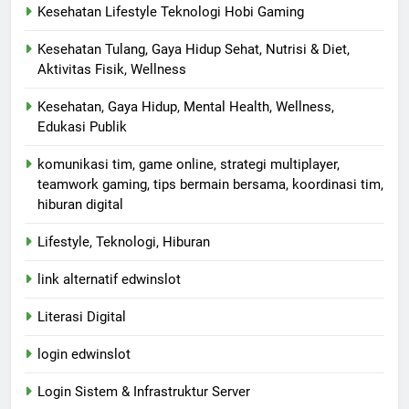
Kesehatan Lifestyle Teknologi Hobi Gaming
Kesehatan Tulang, Gaya Hidup Sehat, Nutrisi & Diet,
Aktivitas Fisik, Wellness
Kesehatan, Gaya Hidup, Mental Health, Wellness,
Edukasi Publik
komunikasi tim, game online, strategi multiplayer,
teamwork gaming, tips bermain bersama, koordinasi tim,
hiburan digital
Lifestyle, Teknologi, Hiburan
link alternatif edwinslot
Literasi Digital
login edwinslot
Login Sistem & Infrastruktur Server