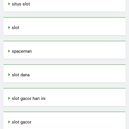
situs slot
slot
spaceman
slot dana
slot gacor hari ini
slot gacor