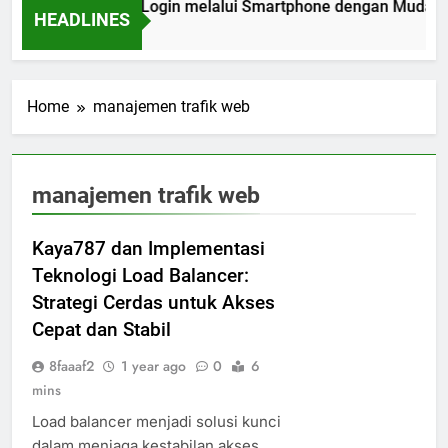
ra EDWINSLOT Login melalui Smartphone dengan Mudah, Ama
HEADLINES
Weeks Ago
Home
manajemen trafik web
manajemen trafik web
Kaya787 dan Implementasi
Teknologi Load Balancer:
Strategi Cerdas untuk Akses
Cepat dan Stabil
8faaaf2
1 year ago
0
6
mins
Load balancer menjadi solusi kunci
dalam menjaga kestabilan akses