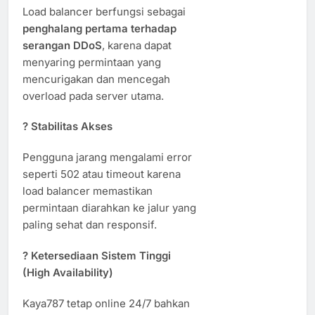
Load balancer berfungsi sebagai
penghalang pertama terhadap
serangan DDoS
, karena dapat
menyaring permintaan yang
mencurigakan dan mencegah
overload pada server utama.
?
Stabilitas Akses
Pengguna jarang mengalami error
seperti 502 atau timeout karena
load balancer memastikan
permintaan diarahkan ke jalur yang
paling sehat dan responsif.
?
Ketersediaan Sistem Tinggi
(High Availability)
Kaya787 tetap online 24/7 bahkan