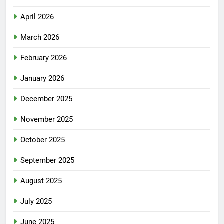
April 2026
March 2026
February 2026
January 2026
December 2025
November 2025
October 2025
September 2025
August 2025
July 2025
June 2025