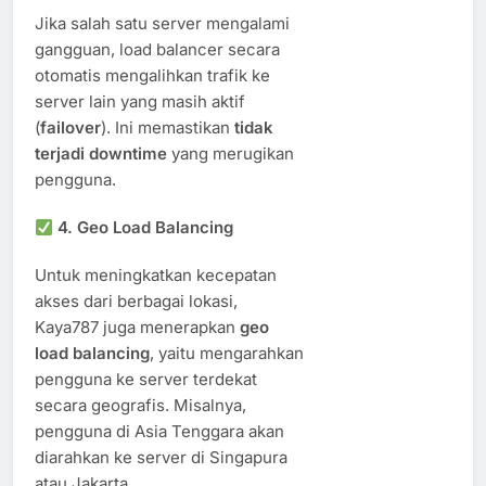
Jika salah satu server mengalami
gangguan, load balancer secara
otomatis mengalihkan trafik ke
server lain yang masih aktif
(
failover
). Ini memastikan
tidak
terjadi downtime
yang merugikan
pengguna.
4.
Geo Load Balancing
Untuk meningkatkan kecepatan
akses dari berbagai lokasi,
Kaya787 juga menerapkan
geo
load balancing
, yaitu mengarahkan
pengguna ke server terdekat
secara geografis. Misalnya,
pengguna di Asia Tenggara akan
diarahkan ke server di Singapura
atau Jakarta.