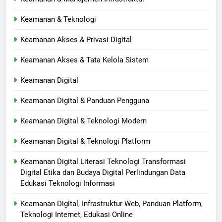
Keamanan & Teknologi
Keamanan Akses & Privasi Digital
Keamanan Akses & Tata Kelola Sistem
Keamanan Digital
Keamanan Digital & Panduan Pengguna
Keamanan Digital & Teknologi Modern
Keamanan Digital & Teknologi Platform
Keamanan Digital Literasi Teknologi Transformasi
Digital Etika dan Budaya Digital Perlindungan Data
Edukasi Teknologi Informasi
Keamanan Digital, Infrastruktur Web, Panduan Platform,
Teknologi Internet, Edukasi Online