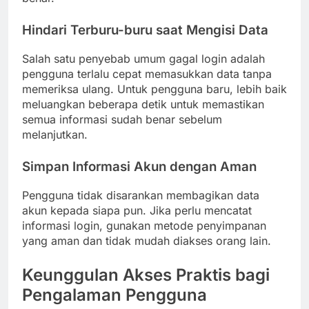
Hindari Terburu-buru saat Mengisi Data
Salah satu penyebab umum gagal login adalah
pengguna terlalu cepat memasukkan data tanpa
memeriksa ulang. Untuk pengguna baru, lebih baik
meluangkan beberapa detik untuk memastikan
semua informasi sudah benar sebelum
melanjutkan.
Simpan Informasi Akun dengan Aman
Pengguna tidak disarankan membagikan data
akun kepada siapa pun. Jika perlu mencatat
informasi login, gunakan metode penyimpanan
yang aman dan tidak mudah diakses orang lain.
Keunggulan Akses Praktis bagi
Pengalaman Pengguna