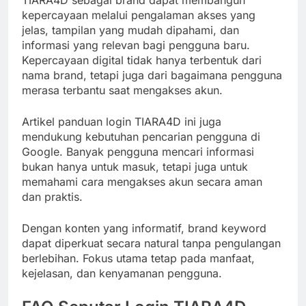
TIARA4D sebagai brand dapat membangun
kepercayaan melalui pengalaman akses yang
jelas, tampilan yang mudah dipahami, dan
informasi yang relevan bagi pengguna baru.
Kepercayaan digital tidak hanya terbentuk dari
nama brand, tetapi juga dari bagaimana pengguna
merasa terbantu saat mengakses akun.
Artikel panduan login TIARA4D ini juga
mendukung kebutuhan pencarian pengguna di
Google. Banyak pengguna mencari informasi
bukan hanya untuk masuk, tetapi juga untuk
memahami cara mengakses akun secara aman
dan praktis.
Dengan konten yang informatif, brand keyword
dapat diperkuat secara natural tanpa pengulangan
berlebihan. Fokus utama tetap pada manfaat,
kejelasan, dan kenyamanan pengguna.