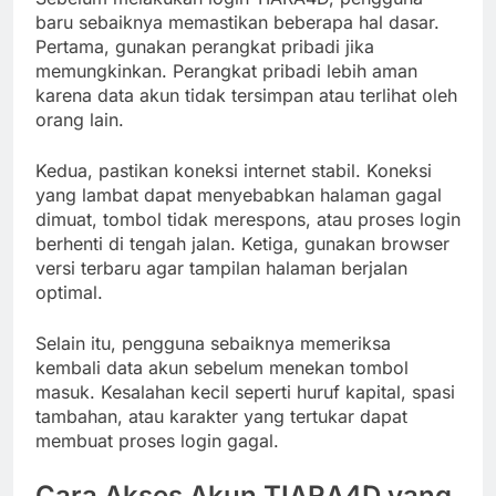
baru sebaiknya memastikan beberapa hal dasar.
Pertama, gunakan perangkat pribadi jika
memungkinkan. Perangkat pribadi lebih aman
karena data akun tidak tersimpan atau terlihat oleh
orang lain.
Kedua, pastikan koneksi internet stabil. Koneksi
yang lambat dapat menyebabkan halaman gagal
dimuat, tombol tidak merespons, atau proses login
berhenti di tengah jalan. Ketiga, gunakan browser
versi terbaru agar tampilan halaman berjalan
optimal.
Selain itu, pengguna sebaiknya memeriksa
kembali data akun sebelum menekan tombol
masuk. Kesalahan kecil seperti huruf kapital, spasi
tambahan, atau karakter yang tertukar dapat
membuat proses login gagal.
Cara Akses Akun TIARA4D yang