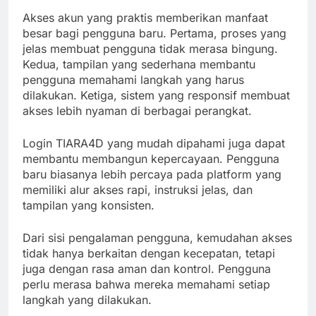
Akses akun yang praktis memberikan manfaat
besar bagi pengguna baru. Pertama, proses yang
jelas membuat pengguna tidak merasa bingung.
Kedua, tampilan yang sederhana membantu
pengguna memahami langkah yang harus
dilakukan. Ketiga, sistem yang responsif membuat
akses lebih nyaman di berbagai perangkat.
Login TIARA4D yang mudah dipahami juga dapat
membantu membangun kepercayaan. Pengguna
baru biasanya lebih percaya pada platform yang
memiliki alur akses rapi, instruksi jelas, dan
tampilan yang konsisten.
Dari sisi pengalaman pengguna, kemudahan akses
tidak hanya berkaitan dengan kecepatan, tetapi
juga dengan rasa aman dan kontrol. Pengguna
perlu merasa bahwa mereka memahami setiap
langkah yang dilakukan.