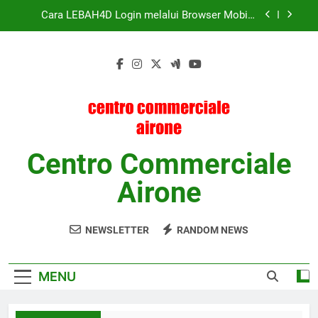
Skip
Cara Login KAYA787 Menggunakan Browser di
to
Perangkat Mobile
content
Cara Mengatasi Formulir KAYA787 Login yang
Tidak Dapat Diisi secara Sistematis
Cara EDWINSLOT Login melalui Smartphone
dengan Mudah, Aman, dan Lebih Terarah
Cara LEBAH4D Login melalui Browser Mobile
secara Praktis
Cara Login KAYA787 Menggunakan Browser di
Perangkat Mobile
Centro Commerciale
Cara Mengatasi Formulir KAYA787 Login yang
Airone
Tidak Dapat Diisi secara Sistematis
NEWSLETTER
RANDOM NEWS
MENU