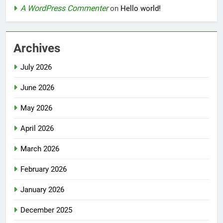
A WordPress Commenter
on
Hello world!
Archives
July 2026
June 2026
May 2026
April 2026
March 2026
February 2026
January 2026
December 2025