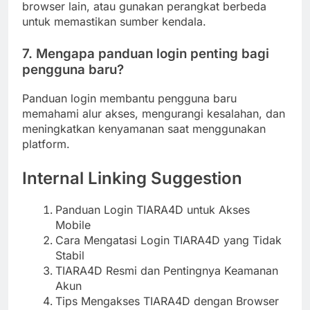
browser lain, atau gunakan perangkat berbeda
untuk memastikan sumber kendala.
7. Mengapa panduan login penting bagi
pengguna baru?
Panduan login membantu pengguna baru
memahami alur akses, mengurangi kesalahan, dan
meningkatkan kenyamanan saat menggunakan
platform.
Internal Linking Suggestion
Panduan Login TIARA4D untuk Akses
Mobile
Cara Mengatasi Login TIARA4D yang Tidak
Stabil
TIARA4D Resmi dan Pentingnya Keamanan
Akun
Tips Mengakses TIARA4D dengan Browser