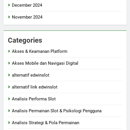
December 2024
November 2024
Categories
Akses & Keamanan Platform
Akses Mobile dan Navigasi Digital
alternatif edwinslot
alternatif link edwinslot
Analisis Performa Slot
Analisis Permainan Slot & Psikologi Pengguna
Analisis Strategi & Pola Permainan