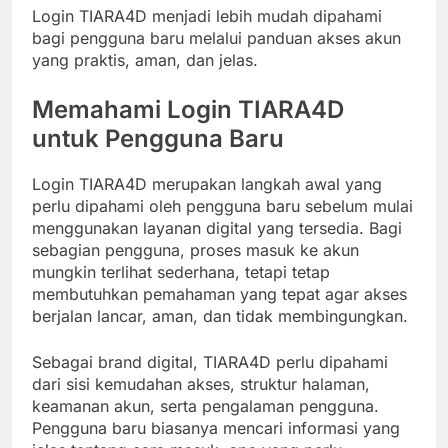
Login TIARA4D menjadi lebih mudah dipahami
bagi pengguna baru melalui panduan akses akun
yang praktis, aman, dan jelas.
Memahami Login TIARA4D
untuk Pengguna Baru
Login TIARA4D merupakan langkah awal yang
perlu dipahami oleh pengguna baru sebelum mulai
menggunakan layanan digital yang tersedia. Bagi
sebagian pengguna, proses masuk ke akun
mungkin terlihat sederhana, tetapi tetap
membutuhkan pemahaman yang tepat agar akses
berjalan lancar, aman, dan tidak membingungkan.
Sebagai brand digital, TIARA4D perlu dipahami
dari sisi kemudahan akses, struktur halaman,
keamanan akun, serta pengalaman pengguna.
Pengguna baru biasanya mencari informasi yang