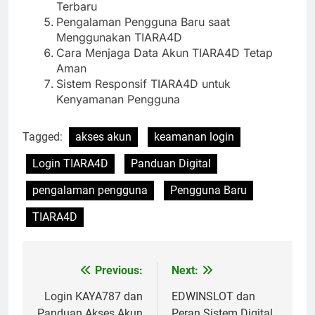
Terbaru
Pengalaman Pengguna Baru saat
Menggunakan TIARA4D
Cara Menjaga Data Akun TIARA4D Tetap
Aman
Sistem Responsif TIARA4D untuk
Kenyamanan Pengguna
Tagged:
akses akun
keamanan login
Login TIARA4D
Panduan Digital
pengalaman pengguna
Pengguna Baru
TIARA4D
Previous:
Next:
Post
navigation
Login KAYA787 dan
EDWINSLOT dan
Panduan Akses Akun
Peran Sistem Digital