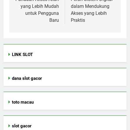
yang Lebih Mudah
dalam Mendukung
untuk Pengguna
Akses yang Lebih
Baru
Praktis
LINK SLOT
dana slot gacor
toto macau
slot gacor