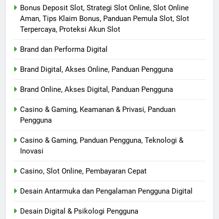
Bonus Deposit Slot, Strategi Slot Online, Slot Online
Aman, Tips Klaim Bonus, Panduan Pemula Slot, Slot
Terpercaya, Proteksi Akun Slot
Brand dan Performa Digital
Brand Digital, Akses Online, Panduan Pengguna
Brand Online, Akses Digital, Panduan Pengguna
Casino & Gaming, Keamanan & Privasi, Panduan
Pengguna
Casino & Gaming, Panduan Pengguna, Teknologi &
Inovasi
Casino, Slot Online, Pembayaran Cepat
Desain Antarmuka dan Pengalaman Pengguna Digital
Desain Digital & Psikologi Pengguna