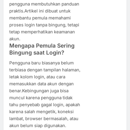
pengguna membutuhkan panduan
praktis.Artikel ini dibuat untuk
membantu pemula memahami
proses login tanpa bingung, tetapi
tetap memperhatikan keamanan
akun.
Mengapa Pemula Sering
Bingung saat Login?
Pengguna baru biasanya belum
terbiasa dengan tampilan halaman,
letak kolom login, atau cara
memasukkan data akun dengan
benar.Kebingungan juga bisa
muncul karena pengguna tidak
tahu penyebab gagal login, apakah
karena salah mengetik, koneksi
lambat, browser bermasalah, atau
akun belum siap digunakan.