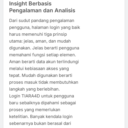
Insight Berbasis
Pengalaman dan Analisis
Dari sudut pandang pengalaman
pengguna, halaman login yang baik
harus memenuhi tiga prinsip
utama: jelas, aman, dan mudah
digunakan. Jelas berarti pengguna
memahami fungsi setiap elemen.
Aman berarti data akun terlindungi
melalui kebiasaan akses yang
tepat. Mudah digunakan berarti
proses masuk tidak membutuhkan
langkah yang berlebihan.
Login TIARA4D untuk pengguna
baru sebaiknya dipahami sebagai
proses yang memerlukan
ketelitian. Banyak kendala login
sebenarnya bukan berasal dari