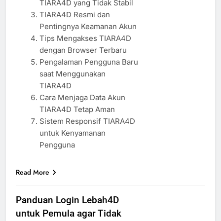
TIARA4D yang Tidak Stabil
TIARA4D Resmi dan
Pentingnya Keamanan Akun
Tips Mengakses TIARA4D
dengan Browser Terbaru
Pengalaman Pengguna Baru
saat Menggunakan
TIARA4D
Cara Menjaga Data Akun
TIARA4D Tetap Aman
Sistem Responsif TIARA4D
untuk Kenyamanan
Pengguna
Read More
Panduan Login Lebah4D
untuk Pemula agar Tidak