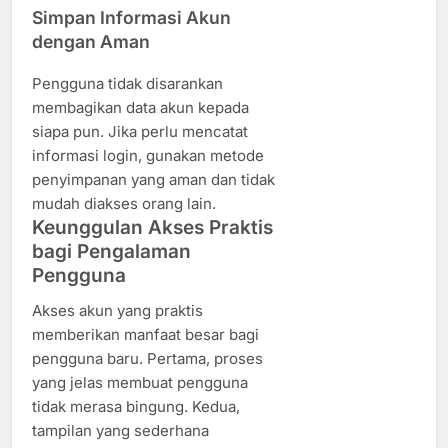
Simpan Informasi Akun
dengan Aman
Pengguna tidak disarankan
membagikan data akun kepada
siapa pun. Jika perlu mencatat
informasi login, gunakan metode
penyimpanan yang aman dan tidak
mudah diakses orang lain.
Keunggulan Akses Praktis
bagi Pengalaman
Pengguna
Akses akun yang praktis
memberikan manfaat besar bagi
pengguna baru. Pertama, proses
yang jelas membuat pengguna
tidak merasa bingung. Kedua,
tampilan yang sederhana