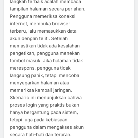
langkah terbaik adalah membaca
tampilan halaman secara perlahan.
Pengguna memeriksa koneksi
internet, membuka browser
terbaru, lalu memasukkan data
akun dengan teliti. Setelah
memastikan tidak ada kesalahan
pengetikan, pengguna menekan
tombol masuk. Jika halaman tidak
merespons, pengguna tidak
langsung panik, tetapi mencoba
menyegarkan halaman atau
memeriksa kembali jaringan.
Skenario ini menunjukkan bahwa
proses login yang praktis bukan
hanya bergantung pada sistem,
tetapi juga pada kebiasaan
pengguna dalam mengakses akun
secara hati-hati dan terarah.