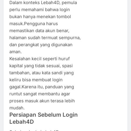
Dalam konteks Lebah4D, pemula
perlu memahami bahwa login
bukan hanya menekan tombol
masuk.Pengguna harus
memastikan data akun benar,
halaman sudah termuat sempurna,
dan perangkat yang digunakan
aman.
Kesalahan kecil seperti huruf
kapital yang tidak sesuai, spasi
tambahan, atau kata sandi yang
keliru bisa membuat login
gagal.Karena itu, panduan yang
runtut sangat membantu agar
proses masuk akun terasa lebih
mudah.
Persiapan Sebelum Login
Lebah4D