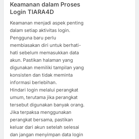
Keamanan dalam Proses
Login TIARA4D
Keamanan menjadi aspek penting
dalam setiap aktivitas login.
Pengguna baru perlu
membiasakan diri untuk berhati-
hati sebelum memasukkan data
akun. Pastikan halaman yang
digunakan memiliki tampilan yang
konsisten dan tidak meminta
informasi berlebihan.
Hindari login melalui perangkat
umum, terutama jika perangkat
tersebut digunakan banyak orang.
Jika terpaksa menggunakan
perangkat bersama, pastikan
keluar dari akun setelah selesai
dan jangan menyimpan data login