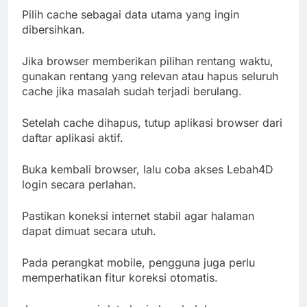
Pilih cache sebagai data utama yang ingin
dibersihkan.
Jika browser memberikan pilihan rentang waktu,
gunakan rentang yang relevan atau hapus seluruh
cache jika masalah sudah terjadi berulang.
Setelah cache dihapus, tutup aplikasi browser dari
daftar aplikasi aktif.
Buka kembali browser, lalu coba akses Lebah4D
login secara perlahan.
Pastikan koneksi internet stabil agar halaman
dapat dimuat secara utuh.
Pada perangkat mobile, pengguna juga perlu
memperhatikan fitur koreksi otomatis.