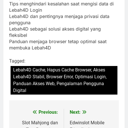
Tips menghindari kesalahan saat mengisi data di
Lebah4D Login
Lebah4D dan pentingnya menjaga privasi data
pengguna
Lebah4D sebagai solusi akses digital yang
fleksibel
Panduan menjaga browser tetap optimal saat
membuka Lebah4D
Tagged:
Lebah4D Cache, Hapus Cache Browser, Akses
Lebah4D Stabil, Browser Error, Optimasi Login,
Panduan Akses Web, Pengalaman Pengguna
Digital
Previous:
Next:
Post
navigation
Slot Mahjong dan
Edwinslot Mobile