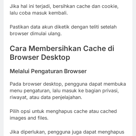
Jika hal ini terjadi, bersihkan cache dan cookie,
lalu coba masuk kembali.
Pastikan data akun diketik dengan teliti setelah
browser dimulai ulang.
Cara Membersihkan Cache di
Browser Desktop
Melalui Pengaturan Browser
Pada browser desktop, pengguna dapat membuka
menu pengaturan, lalu masuk ke bagian privasi,
riwayat, atau data penjelajahan.
Pilih opsi untuk menghapus cache atau cached
images and files.
Jika diperlukan, pengguna juga dapat menghapus