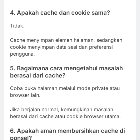
4. Apakah cache dan cookie sama?
Tidak.
Cache menyimpan elemen halaman, sedangkan
cookie menyimpan data sesi dan preferensi
pengguna.
5. Bagaimana cara mengetahui masalah
berasal dari cache?
Coba buka halaman melalui mode private atau
browser lain.
Jika berjalan normal, kemungkinan masalah
berasal dari cache atau cookie browser utama.
6. Apakah aman membersihkan cache di
ponsel?