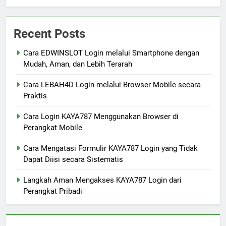
Recent Posts
Cara EDWINSLOT Login melalui Smartphone dengan
Mudah, Aman, dan Lebih Terarah
Cara LEBAH4D Login melalui Browser Mobile secara
Praktis
Cara Login KAYA787 Menggunakan Browser di
Perangkat Mobile
Cara Mengatasi Formulir KAYA787 Login yang Tidak
Dapat Diisi secara Sistematis
Langkah Aman Mengakses KAYA787 Login dari
Perangkat Pribadi