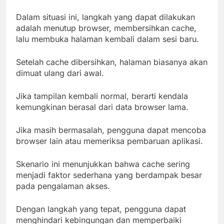
Dalam situasi ini, langkah yang dapat dilakukan
adalah menutup browser, membersihkan cache,
lalu membuka halaman kembali dalam sesi baru.
Setelah cache dibersihkan, halaman biasanya akan
dimuat ulang dari awal.
Jika tampilan kembali normal, berarti kendala
kemungkinan berasal dari data browser lama.
Jika masih bermasalah, pengguna dapat mencoba
browser lain atau memeriksa pembaruan aplikasi.
Skenario ini menunjukkan bahwa cache sering
menjadi faktor sederhana yang berdampak besar
pada pengalaman akses.
Dengan langkah yang tepat, pengguna dapat
menghindari kebingungan dan memperbaiki