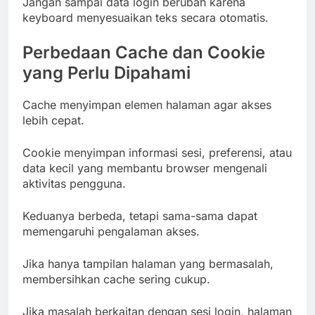
Jangan sampai data login berubah karena
keyboard menyesuaikan teks secara otomatis.
Perbedaan Cache dan Cookie
yang Perlu Dipahami
Cache menyimpan elemen halaman agar akses
lebih cepat.
Cookie menyimpan informasi sesi, preferensi, atau
data kecil yang membantu browser mengenali
aktivitas pengguna.
Keduanya berbeda, tetapi sama-sama dapat
memengaruhi pengalaman akses.
Jika hanya tampilan halaman yang bermasalah,
membersihkan cache sering cukup.
Jika masalah berkaitan dengan sesi login, halaman