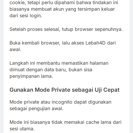
cookie, tetapi perlu dipahami bahwa tindakan ini
biasanya membuat akun yang tersimpan keluar
dari sesi login.
Setelah proses selesai, tutup browser sepenuhnya.
Buka kembali browser, lalu akses Lebah4D dari
awal.
Langkah ini membantu memastikan halaman
dimuat dengan data baru, bukan sisa
penyimpanan lama.
Gunakan Mode Private sebagai Uji Cepat
Mode private atau incognito dapat digunakan
sebagai pengujian awal.
Mode ini biasanya tidak memakai cache lama dari
sesi utama.