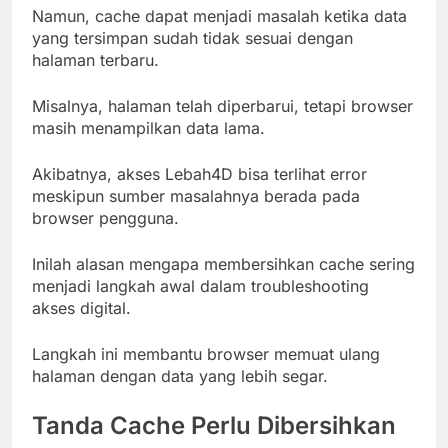
Namun, cache dapat menjadi masalah ketika data
yang tersimpan sudah tidak sesuai dengan
halaman terbaru.
Misalnya, halaman telah diperbarui, tetapi browser
masih menampilkan data lama.
Akibatnya, akses Lebah4D bisa terlihat error
meskipun sumber masalahnya berada pada
browser pengguna.
Inilah alasan mengapa membersihkan cache sering
menjadi langkah awal dalam troubleshooting
akses digital.
Langkah ini membantu browser memuat ulang
halaman dengan data yang lebih segar.
Tanda Cache Perlu Dibersihkan