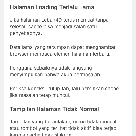
Halaman Loading Terlalu Lama
Jika halaman Lebah4D terus memuat tanpa
selesai, cache bisa menjadi salah satu
penyebabnya.
Data lama yang tersimpan dapat menghambat
browser membaca elemen halaman terbaru.
Pengguna sebaiknya tidak langsung
menyimpulkan bahwa akun bermasalah.
Periksa koneksi, tutup tab, lalu bersihkan cache
jika masalah tetap muncul.
Tampilan Halaman Tidak Normal
Tampilan yang berantakan, menu tidak muncul,
atau tombol yang terlihat tidak aktif bisa terjadi
karena cache tidak sinkron.