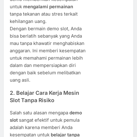
untuk
mengalami permainan
tanpa tekanan atau stres terkait
kehilangan uang.
Dengan bermain demo slot, Anda
bisa berlatih sebanyak yang Anda
mau tanpa khawatir menghabiskan
anggaran. Ini memberi kesempatan
untuk memahami permainan lebih
dalam dan mempersiapkan diri
dengan baik sebelum melibatkan
uang asli.
2. Belajar Cara Kerja Mesin
Slot Tanpa Risiko
Salah satu alasan mengapa
demo
slot
sangat efektif untuk pemula
adalah karena memberi Anda
kesempatan untuk
belajar tanpa