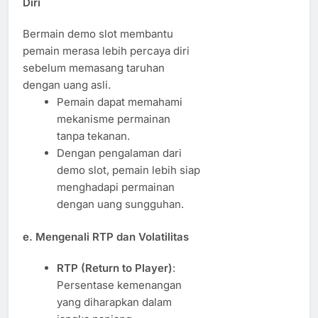
Diri
Bermain demo slot membantu
pemain merasa lebih percaya diri
sebelum memasang taruhan
dengan uang asli.
Pemain dapat memahami
mekanisme permainan
tanpa tekanan.
Dengan pengalaman dari
demo slot, pemain lebih siap
menghadapi permainan
dengan uang sungguhan.
e. Mengenali RTP dan Volatilitas
RTP (Return to Player)
:
Persentase kemenangan
yang diharapkan dalam