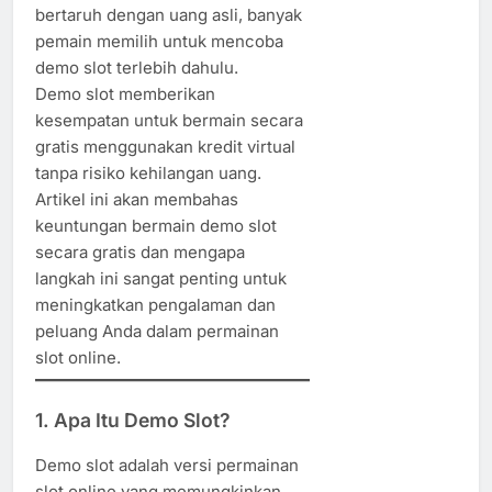
bertaruh dengan uang asli, banyak
pemain memilih untuk mencoba
demo slot terlebih dahulu.
Demo slot memberikan
kesempatan untuk bermain secara
gratis menggunakan kredit virtual
tanpa risiko kehilangan uang.
Artikel ini akan membahas
keuntungan bermain demo slot
secara gratis dan mengapa
langkah ini sangat penting untuk
meningkatkan pengalaman dan
peluang Anda dalam permainan
slot online.
1. Apa Itu Demo Slot?
Demo slot adalah versi permainan
slot online yang memungkinkan