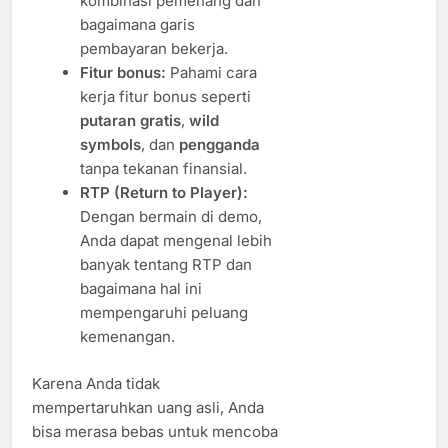
kombinasi pemenang dan
bagaimana garis
pembayaran bekerja.
Fitur bonus:
Pahami cara
kerja fitur bonus seperti
putaran gratis
,
wild
symbols
, dan
pengganda
tanpa tekanan finansial.
RTP (Return to Player):
Dengan bermain di demo,
Anda dapat mengenal lebih
banyak tentang RTP dan
bagaimana hal ini
mempengaruhi peluang
kemenangan.
Karena Anda tidak
mempertaruhkan uang asli, Anda
bisa merasa bebas untuk mencoba