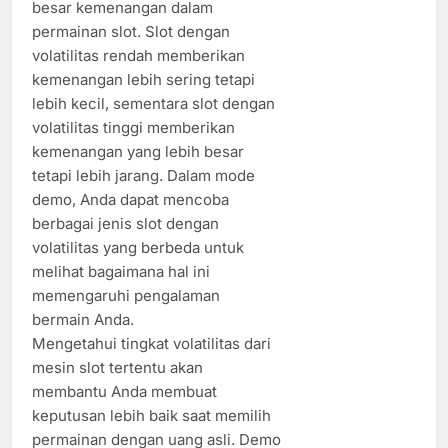
besar kemenangan dalam
permainan slot. Slot dengan
volatilitas rendah memberikan
kemenangan lebih sering tetapi
lebih kecil, sementara slot dengan
volatilitas tinggi memberikan
kemenangan yang lebih besar
tetapi lebih jarang. Dalam mode
demo, Anda dapat mencoba
berbagai jenis slot dengan
volatilitas yang berbeda untuk
melihat bagaimana hal ini
memengaruhi pengalaman
bermain Anda.
Mengetahui tingkat volatilitas dari
mesin slot tertentu akan
membantu Anda membuat
keputusan lebih baik saat memilih
permainan dengan uang asli. Demo