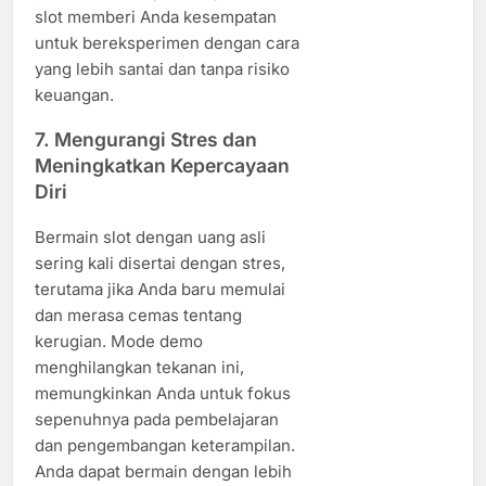
slot memberi Anda kesempatan
untuk bereksperimen dengan cara
yang lebih santai dan tanpa risiko
keuangan.
7. Mengurangi Stres dan
Meningkatkan Kepercayaan
Diri
Bermain slot dengan uang asli
sering kali disertai dengan stres,
terutama jika Anda baru memulai
dan merasa cemas tentang
kerugian. Mode demo
menghilangkan tekanan ini,
memungkinkan Anda untuk fokus
sepenuhnya pada pembelajaran
dan pengembangan keterampilan.
Anda dapat bermain dengan lebih