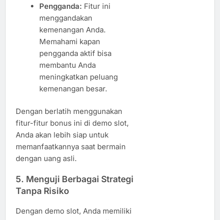
Pengganda:
Fitur ini
menggandakan
kemenangan Anda.
Memahami kapan
pengganda aktif bisa
membantu Anda
meningkatkan peluang
kemenangan besar.
Dengan berlatih menggunakan
fitur-fitur bonus ini di demo slot,
Anda akan lebih siap untuk
memanfaatkannya saat bermain
dengan uang asli.
5. Menguji Berbagai Strategi
Tanpa Risiko
Dengan demo slot, Anda memiliki