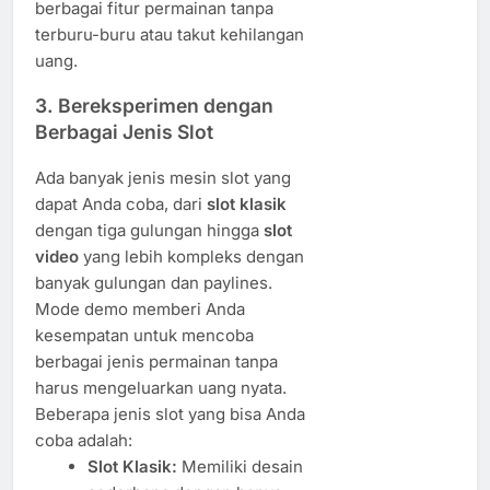
berbagai fitur permainan tanpa
terburu-buru atau takut kehilangan
uang.
3. Bereksperimen dengan
Berbagai Jenis Slot
Ada banyak jenis mesin slot yang
dapat Anda coba, dari
slot klasik
dengan tiga gulungan hingga
slot
video
yang lebih kompleks dengan
banyak gulungan dan paylines.
Mode demo memberi Anda
kesempatan untuk mencoba
berbagai jenis permainan tanpa
harus mengeluarkan uang nyata.
Beberapa jenis slot yang bisa Anda
coba adalah:
Slot Klasik:
Memiliki desain