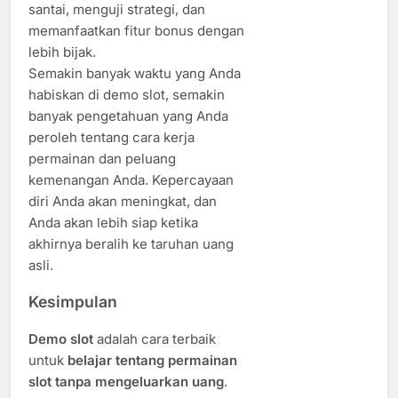
santai, menguji strategi, dan
memanfaatkan fitur bonus dengan
lebih bijak.
Semakin banyak waktu yang Anda
habiskan di demo slot, semakin
banyak pengetahuan yang Anda
peroleh tentang cara kerja
permainan dan peluang
kemenangan Anda. Kepercayaan
diri Anda akan meningkat, dan
Anda akan lebih siap ketika
akhirnya beralih ke taruhan uang
asli.
Kesimpulan
Demo slot
adalah cara terbaik
untuk
belajar tentang permainan
slot tanpa mengeluarkan uang
.