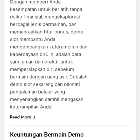
Dengan memberi Anda
kesempatan untuk berlatih tanpa
risiko finansial, mengeksplorasi
berbagai jenis permainan, dan
memanfaatkan fitur bonus, demo
slot membantu Anda
mengembangkan keterampilan dan
kepercayaan diri. Ini adalah cara
yang aman dan efektif untuk
mempersiapkan diri sebelum
bermain dengan uang asli. Cobalah
demo slot sekarang dan nikmati
pengalaman belajar yang
menyenangkan sambil mengasah
keterampilan Anda!
Read More
Keuntungan Bermain Demo