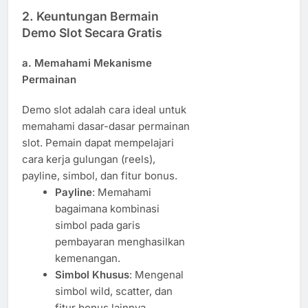
2. Keuntungan Bermain
Demo Slot Secara Gratis
a. Memahami Mekanisme
Permainan
Demo slot adalah cara ideal untuk
memahami dasar-dasar permainan
slot. Pemain dapat mempelajari
cara kerja gulungan (reels),
payline, simbol, dan fitur bonus.
Payline
: Memahami
bagaimana kombinasi
simbol pada garis
pembayaran menghasilkan
kemenangan.
Simbol Khusus
: Mengenal
simbol wild, scatter, dan
fitur bonus lainnya.