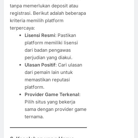
tanpa memerlukan deposit atau
registrasi. Berikut adalah beberapa
kriteria memilih platform
terpercaya:
Lisensi Resmi
: Pastikan
platform memiliki lisensi
dari badan pengawas
perjudian yang diakui.
Ulasan Positif
: Cari ulasan
dari pemain lain untuk
memastikan reputasi
platform.
Provider Game Terkenal
:
Pilih situs yang bekerja
sama dengan provider game
ternama.