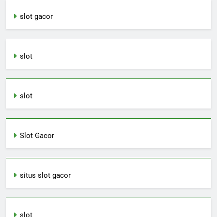
slot gacor
slot
slot
Slot Gacor
situs slot gacor
slot