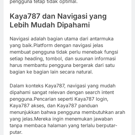
pengguna tetap tidak optimal.
Kaya787 dan Navigasi yang
Lebih Mudah Dipahami
Navigasi adalah bagian utama dari antarmuka
yang baik.Platform dengan navigasi jelas
membuat pengguna tidak perlu menebak fungsi
setiap heading, tombol, dan susunan informasi
harus membantu pengguna bergerak dari satu
bagian ke bagian lain secara natural.
Dalam konteks Kaya787, navigasi yang mudah
dipahami sangat relevan dengan search intent
pengguna.Pencarian seperti Kaya787 login,
Kaya787 akses, dan Kaya787 panduan
menunjukkan bahwa pengguna membutuhkan arah
yang jelas.Mereka ingin menemukan jawaban
tanpa membaca halaman yang terlalu berputar-
putar.