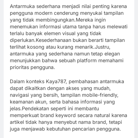
Antarmuka sederhana menjadi nilai penting karena
pengguna modern cenderung menyukai tampilan
yang tidak membingungkan.Mereka ingin
menemukan informasi utama tanpa harus melewati
terlalu banyak elemen visual yang tidak
diperlukan.Kesederhanaan bukan berarti tampilan
terlihat kosong atau kurang menarik.Justru,
antarmuka yang sederhana namun tetap elegan
menunjukkan bahwa sebuah platform memahami
prioritas pengguna.
Dalam konteks Kaya787, pembahasan antarmuka
dapat dikaitkan dengan akses yang mudah,
navigasi yang bersih, tampilan mobile-friendly,
keamanan akun, serta bahasa informasi yang
jelas.Pendekatan seperti ini membantu
memperkuat brand keyword secara natural karena
artikel tidak hanya menyebut nama brand, tetapi
juga menjawab kebutuhan pencarian pengguna.