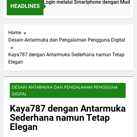
ra EDWINSLOT Login melalui Smartphone dengan Mudah, Ama
HEADLINES
Weeks Ago
Home
Desain Antarmuka dan Pengalaman Pengguna Digital
Kaya787 dengan Antarmuka Sederhana namun Tetap
Elegan
DESAIN ANTARMUKA DAN PENGALAMAN PENGGUNA
DIGITAL
Kaya787 dengan Antarmuka
Sederhana namun Tetap
Elegan