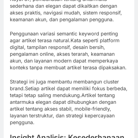
sederhana dan elegan dapat dikaitkan dengan
akses praktis, navigasi mudah, sistem responsif,
keamanan akun, dan pengalaman pengguna.
Penggunaan variasi semantic keyword penting
agar artikel terasa natural.Kata seperti platform
digital, tampilan responsif, desain bersih,
pengalaman online, akses terarah, keamanan
akun, dan layanan modern dapat memperkaya
konteks tanpa membuat artikel terasa dipaksakan.
Strategi ini juga membantu membangun cluster
brand.Setiap artikel dapat memiliki fokus berbeda,
tetapi tetap saling mendukung.Artikel tentang
antarmuka elegan dapat dihubungkan dengan
artikel tentang akses stabil, mobile-friendly,
layanan terstruktur, dan strategi kepercayaan
pengguna.
Insight Analisis: Kesederhanaan