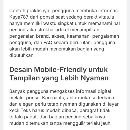
Contoh praktisnya, pengguna membuka informasi
Kaya787 dari ponsel saat sedang beraktivitas.Ia
hanya memiliki waktu singkat untuk memahami hal
penting.Jika struktur artikel menampilkan
pengenalan brand, akses, keamanan, pengalaman
pengguna, dan FAQ secara berurutan, pengguna
akan lebih mudah menemukan bagian yang
dibutuhkan.
Desain Mobile-Friendly untuk
Tampilan yang Lebih Nyaman
Banyak pengguna mengakses informasi digital
melalui ponsel.Karena itu, antarmuka sederhana
dan elegan perlu tetap nyaman digunakan di layar
kecil.Teks harus mudah dibaca, paragraf tidak
terlalu padat, dan bagian penting sebaiknya
mudah ditemukan tanpa menggulir terlalu jauh.