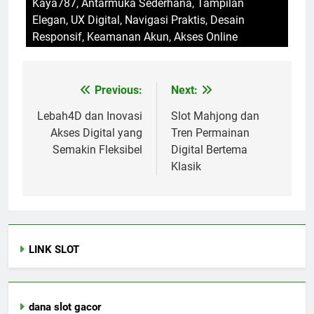
Kaya787, Antarmuka Sederhana, Tampilan
Elegan, UX Digital, Navigasi Praktis, Desain
Responsif, Keamanan Akun, Akses Online
Previous:
Next:
Post
navigation
Lebah4D dan Inovasi
Slot Mahjong dan
Akses Digital yang
Tren Permainan
Semakin Fleksibel
Digital Bertema
Klasik
LINK SLOT
dana slot gacor