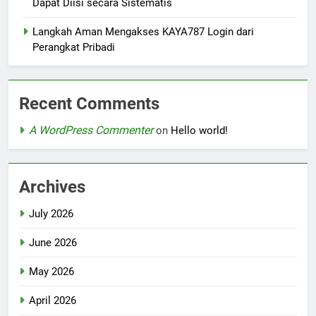
Dapat Diisi secara Sistematis
Langkah Aman Mengakses KAYA787 Login dari
Perangkat Pribadi
Recent Comments
A WordPress Commenter
on
Hello world!
Archives
July 2026
June 2026
May 2026
April 2026