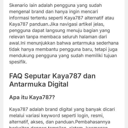
Skenario lain adalah pengguna yang sudah
mengenal brand dan hanya ingin mencari
informasi tertentu seperti Kaya787 alternatif atau
Kaya787 panduan.Jika navigasi artikel jelas,
pengguna dapat langsung menuju bagian yang
relevan tanpa membaca seluruh halaman dari
awal.Ini menunjukkan bahwa antarmuka sederhana
tidak hanya membantu pengguna baru, tetapi juga
mendukung pengguna yang sudah memiliki tujuan
spesifik.
FAQ Seputar Kaya787 dan
Antarmuka Digital
Apa itu Kaya787?
Kaya787 adalah brand digital yang banyak dicari
melalui variasi keyword seperti login, resmi,
alternatif, akses, dan panduan.Pembahasannya
berkaitan dengan tampilan, sistem, keamanan