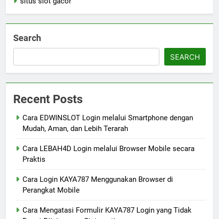
situs slot gacor
Search
SEARCH
Recent Posts
Cara EDWINSLOT Login melalui Smartphone dengan
Mudah, Aman, dan Lebih Terarah
Cara LEBAH4D Login melalui Browser Mobile secara
Praktis
Cara Login KAYA787 Menggunakan Browser di
Perangkat Mobile
Cara Mengatasi Formulir KAYA787 Login yang Tidak