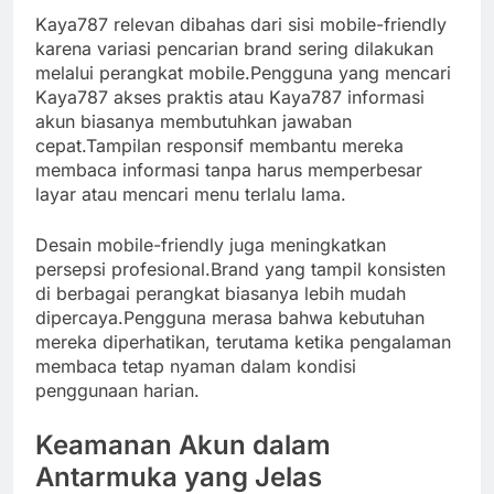
Kaya787 relevan dibahas dari sisi mobile-friendly
karena variasi pencarian brand sering dilakukan
melalui perangkat mobile.Pengguna yang mencari
Kaya787 akses praktis atau Kaya787 informasi
akun biasanya membutuhkan jawaban
cepat.Tampilan responsif membantu mereka
membaca informasi tanpa harus memperbesar
layar atau mencari menu terlalu lama.
Desain mobile-friendly juga meningkatkan
persepsi profesional.Brand yang tampil konsisten
di berbagai perangkat biasanya lebih mudah
dipercaya.Pengguna merasa bahwa kebutuhan
mereka diperhatikan, terutama ketika pengalaman
membaca tetap nyaman dalam kondisi
penggunaan harian.
Keamanan Akun dalam
Antarmuka yang Jelas