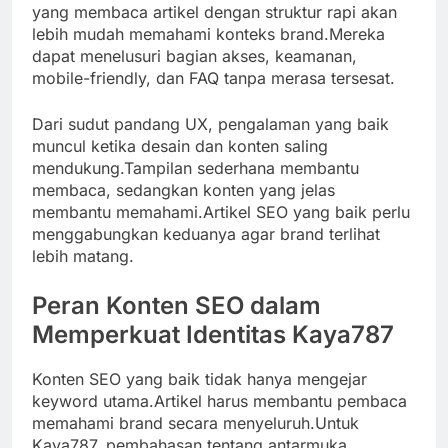
yang membaca artikel dengan struktur rapi akan
lebih mudah memahami konteks brand.Mereka
dapat menelusuri bagian akses, keamanan,
mobile-friendly, dan FAQ tanpa merasa tersesat.
Dari sudut pandang UX, pengalaman yang baik
muncul ketika desain dan konten saling
mendukung.Tampilan sederhana membantu
membaca, sedangkan konten yang jelas
membantu memahami.Artikel SEO yang baik perlu
menggabungkan keduanya agar brand terlihat
lebih matang.
Peran Konten SEO dalam
Memperkuat Identitas Kaya787
Konten SEO yang baik tidak hanya mengejar
keyword utama.Artikel harus membantu pembaca
memahami brand secara menyeluruh.Untuk
Kaya787, pembahasan tentang antarmuka