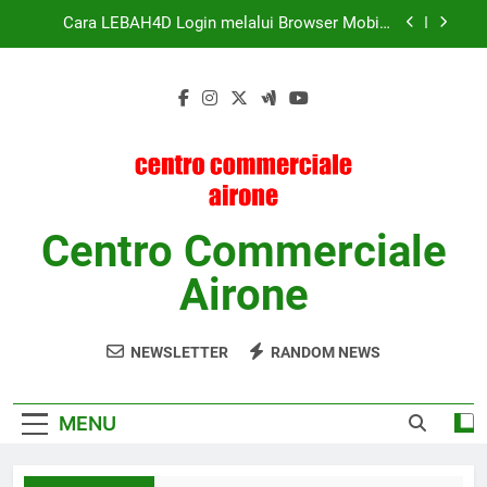
Skip
Cara Login KAYA787 Menggunakan Browser di
to
Perangkat Mobile
content
Cara Mengatasi Formulir KAYA787 Login yang
Tidak Dapat Diisi secara Sistematis
Cara EDWINSLOT Login melalui Smartphone
dengan Mudah, Aman, dan Lebih Terarah
Cara LEBAH4D Login melalui Browser Mobile
secara Praktis
Cara Login KAYA787 Menggunakan Browser di
Perangkat Mobile
Centro Commerciale
Cara Mengatasi Formulir KAYA787 Login yang
Airone
Tidak Dapat Diisi secara Sistematis
NEWSLETTER
RANDOM NEWS
MENU