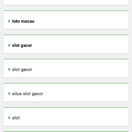
toto macau
slot gacor
slot gacor
situs slot gacor
slot