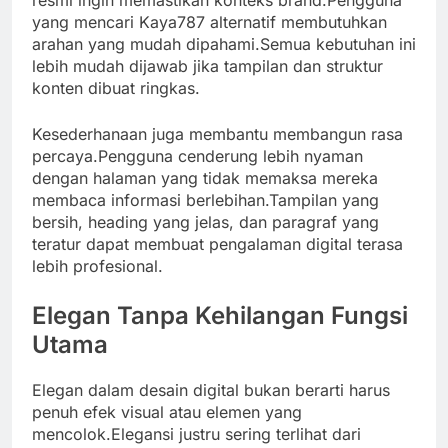
yang mencari Kaya787 alternatif membutuhkan
arahan yang mudah dipahami.Semua kebutuhan ini
lebih mudah dijawab jika tampilan dan struktur
konten dibuat ringkas.
Kesederhanaan juga membantu membangun rasa
percaya.Pengguna cenderung lebih nyaman
dengan halaman yang tidak memaksa mereka
membaca informasi berlebihan.Tampilan yang
bersih, heading yang jelas, dan paragraf yang
teratur dapat membuat pengalaman digital terasa
lebih profesional.
Elegan Tanpa Kehilangan Fungsi
Utama
Elegan dalam desain digital bukan berarti harus
penuh efek visual atau elemen yang
mencolok.Elegansi justru sering terlihat dari