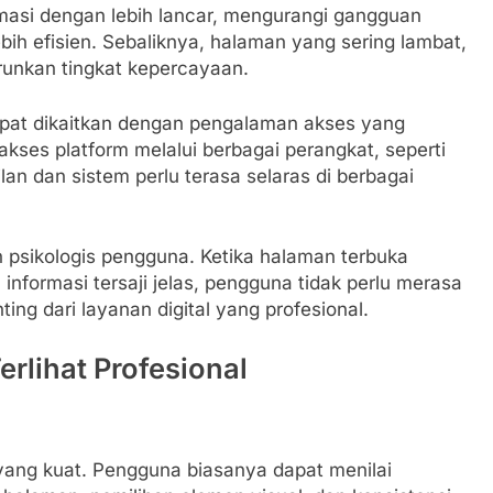
asi dengan lebih lancar, mengurangi gangguan
ih efisien. Sebaliknya, halaman yang sering lambat,
urunkan tingkat kepercayaan.
apat dikaitkan dengan pengalaman akses yang
ses platform melalui berbagai perangkat, seperti
ilan dan sistem perlu terasa selaras di berbagai
 psikologis pengguna. Ketika halaman terbuka
informasi tersaji jelas, pengguna tidak perlu merasa
ting dari layanan digital yang profesional.
rlihat Profesional
yang kuat. Pengguna biasanya dapat menilai