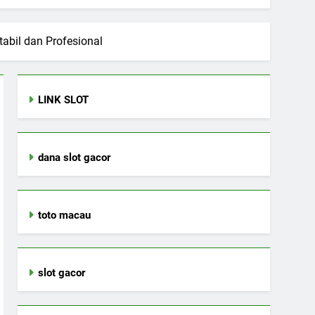
abil dan Profesional
LINK SLOT
dana slot gacor
toto macau
slot gacor