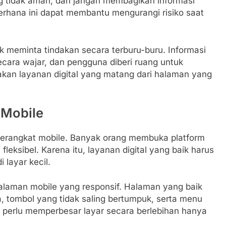
ang tidak aman, dan jangan membagikan informasi
erhana ini dapat membantu mengurangi risiko saat
k meminta tindakan secara terburu-buru. Informasi
cara wajar, dan pengguna diberi ruang untuk
kan layanan digital yang matang dari halaman yang
 Mobile
erangkat mobile. Banyak orang membuka platform
 fleksibel. Karena itu, layanan digital yang baik harus
layar kecil.
laman mobile yang responsif. Halaman yang baik
, tombol yang tidak saling bertumpuk, serta menu
 perlu memperbesar layar secara berlebihan hanya