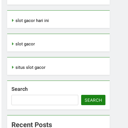
slot gacor hari ini
slot gacor
situs slot gacor
Search
SEARCH
Recent Posts