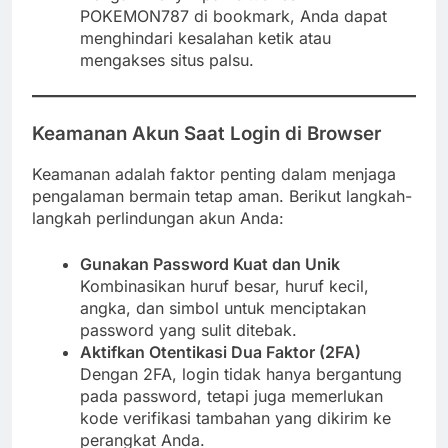
POKEMON787 di bookmark, Anda dapat
menghindari kesalahan ketik atau
mengakses situs palsu.
Keamanan Akun Saat Login di Browser
Keamanan adalah faktor penting dalam menjaga
pengalaman bermain tetap aman. Berikut langkah-
langkah perlindungan akun Anda:
Gunakan Password Kuat dan Unik
Kombinasikan huruf besar, huruf kecil,
angka, dan simbol untuk menciptakan
password yang sulit ditebak.
Aktifkan Otentikasi Dua Faktor (2FA)
Dengan 2FA, login tidak hanya bergantung
pada password, tetapi juga memerlukan
kode verifikasi tambahan yang dikirim ke
perangkat Anda.