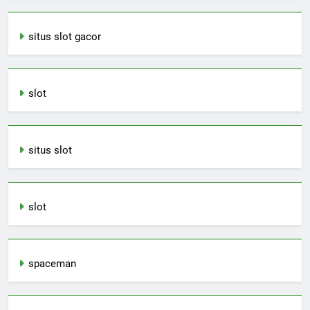
situs slot gacor
slot
situs slot
slot
spaceman