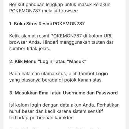
Berikut panduan lengkap untuk masuk ke akun
POKEMON787 melalui browser:
1. Buka Situs Resmi POKEMON787
Ketik alamat resmi POKEMON787 di kolom URL
browser Anda. Hindari menggunakan tautan dari
sumber tidak jelas.
2. Klik Menu “Login” atau “Masuk”
Pada halaman utama situs, pilih tombol
Login
yang biasanya berada di pojok kanan atas.
3. Masukkan Email atau Username dan Password
Isi kolom login dengan data akun Anda. Perhatikan
huruf besar dan kecil karena sistem sensitif
terhadap perbedaan karakter.