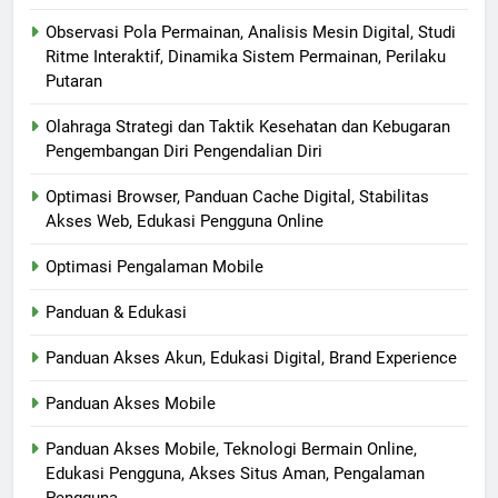
Observasi Pola Permainan, Analisis Mesin Digital, Studi
Ritme Interaktif, Dinamika Sistem Permainan, Perilaku
Putaran
Olahraga Strategi dan Taktik Kesehatan dan Kebugaran
Pengembangan Diri Pengendalian Diri
Optimasi Browser, Panduan Cache Digital, Stabilitas
Akses Web, Edukasi Pengguna Online
Optimasi Pengalaman Mobile
Panduan & Edukasi
Panduan Akses Akun, Edukasi Digital, Brand Experience
Panduan Akses Mobile
Panduan Akses Mobile, Teknologi Bermain Online,
Edukasi Pengguna, Akses Situs Aman, Pengalaman
Pengguna