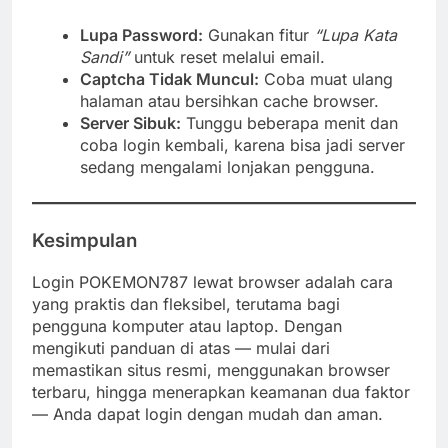
Lupa Password:
Gunakan fitur
“Lupa Kata
Sandi”
untuk reset melalui email.
Captcha Tidak Muncul:
Coba muat ulang
halaman atau bersihkan cache browser.
Server Sibuk:
Tunggu beberapa menit dan
coba login kembali, karena bisa jadi server
sedang mengalami lonjakan pengguna.
Kesimpulan
Login POKEMON787 lewat browser adalah cara
yang praktis dan fleksibel, terutama bagi
pengguna komputer atau laptop. Dengan
mengikuti panduan di atas — mulai dari
memastikan situs resmi, menggunakan browser
terbaru, hingga menerapkan keamanan dua faktor
— Anda dapat login dengan mudah dan aman.