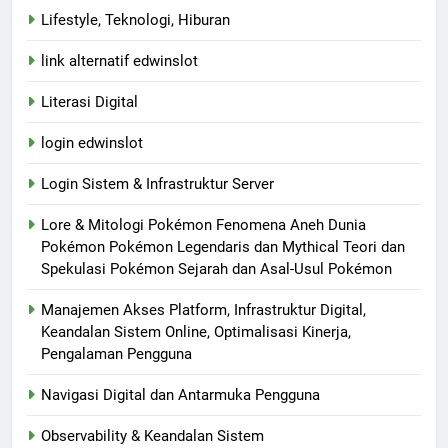
Lifestyle, Teknologi, Hiburan
link alternatif edwinslot
Literasi Digital
login edwinslot
Login Sistem & Infrastruktur Server
Lore & Mitologi Pokémon Fenomena Aneh Dunia
Pokémon Pokémon Legendaris dan Mythical Teori dan
Spekulasi Pokémon Sejarah dan Asal-Usul Pokémon
Manajemen Akses Platform, Infrastruktur Digital,
Keandalan Sistem Online, Optimalisasi Kinerja,
Pengalaman Pengguna
Navigasi Digital dan Antarmuka Pengguna
Observability & Keandalan Sistem