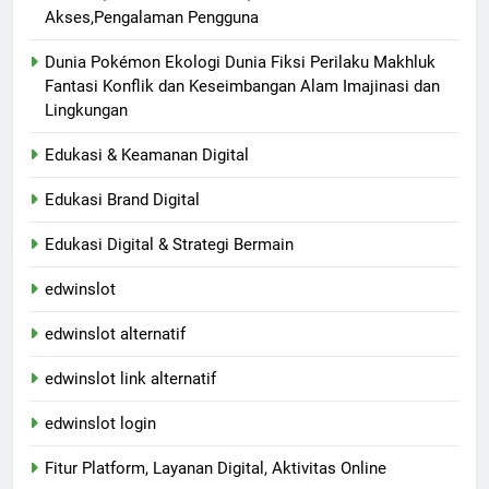
Akses,Pengalaman Pengguna
Dunia Pokémon Ekologi Dunia Fiksi Perilaku Makhluk
Fantasi Konflik dan Keseimbangan Alam Imajinasi dan
Lingkungan
Edukasi & Keamanan Digital
Edukasi Brand Digital
Edukasi Digital & Strategi Bermain
edwinslot
edwinslot alternatif
edwinslot link alternatif
edwinslot login
Fitur Platform, Layanan Digital, Aktivitas Online