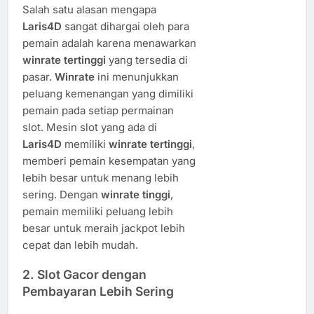
Salah satu alasan mengapa
Laris4D
sangat dihargai oleh para
pemain adalah karena menawarkan
winrate tertinggi
yang tersedia di
pasar.
Winrate
ini menunjukkan
peluang kemenangan yang dimiliki
pemain pada setiap permainan
slot. Mesin slot yang ada di
Laris4D
memiliki
winrate tertinggi
,
memberi pemain kesempatan yang
lebih besar untuk menang lebih
sering. Dengan
winrate tinggi
,
pemain memiliki peluang lebih
besar untuk meraih jackpot lebih
cepat dan lebih mudah.
2.
Slot Gacor dengan
Pembayaran Lebih Sering