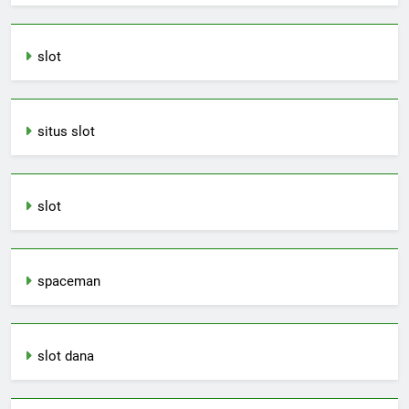
slot
situs slot
slot
spaceman
slot dana