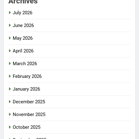
Archives
July 2026
June 2026
May 2026
April 2026
March 2026
February 2026
January 2026
December 2025
November 2025
October 2025