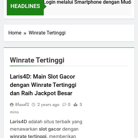
ra EDWINSLOT Login melalui Smartphone dengan Mudah, Ama
HEADLINES
Weeks Ago
Home
Winrate Tertinggi
Winrate Tertinggi
Laris4D: Main Slot Gacor
dengan Winrate Tertinggi
dan Raih Jackpot Besar
8faaaf2
2 years ago
0
5
mins
Laris4D
adalah situs terbaik yang
menawarkan
slot gacor
dengan
winrate tertinggi
, memberikan