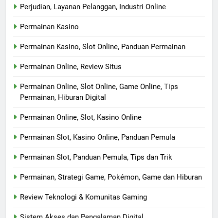
Perjudian, Layanan Pelanggan, Industri Online
Permainan Kasino
Permainan Kasino, Slot Online, Panduan Permainan
Permainan Online, Review Situs
Permainan Online, Slot Online, Game Online, Tips
Permainan, Hiburan Digital
Permainan Online, Slot, Kasino Online
Permainan Slot, Kasino Online, Panduan Pemula
Permainan Slot, Panduan Pemula, Tips dan Trik
Permainan, Strategi Game, Pokémon, Game dan Hiburan
Review Teknologi & Komunitas Gaming
Sistem Akses dan Pengalaman Digital