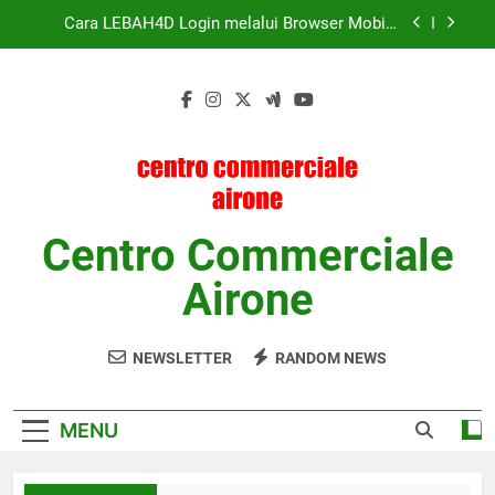
Skip
Cara Login KAYA787 Menggunakan Browser di
to
Perangkat Mobile
content
Cara Mengatasi Formulir KAYA787 Login yang
Tidak Dapat Diisi secara Sistematis
Cara EDWINSLOT Login melalui Smartphone
dengan Mudah, Aman, dan Lebih Terarah
Cara LEBAH4D Login melalui Browser Mobile
secara Praktis
Cara Login KAYA787 Menggunakan Browser di
Perangkat Mobile
Centro Commerciale
Cara Mengatasi Formulir KAYA787 Login yang
Airone
Tidak Dapat Diisi secara Sistematis
NEWSLETTER
RANDOM NEWS
MENU