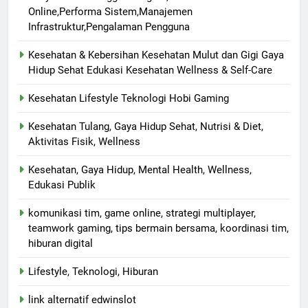
Online,Performa Sistem,Manajemen
Infrastruktur,Pengalaman Pengguna
Kesehatan & Kebersihan Kesehatan Mulut dan Gigi Gaya
Hidup Sehat Edukasi Kesehatan Wellness & Self-Care
Kesehatan Lifestyle Teknologi Hobi Gaming
Kesehatan Tulang, Gaya Hidup Sehat, Nutrisi & Diet,
Aktivitas Fisik, Wellness
Kesehatan, Gaya Hidup, Mental Health, Wellness,
Edukasi Publik
komunikasi tim, game online, strategi multiplayer,
teamwork gaming, tips bermain bersama, koordinasi tim,
hiburan digital
Lifestyle, Teknologi, Hiburan
link alternatif edwinslot