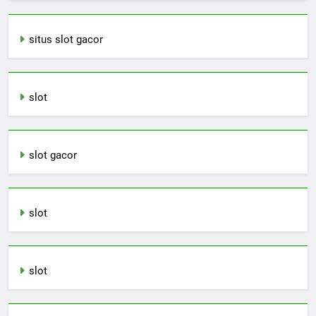
situs slot gacor
slot
slot gacor
slot
slot