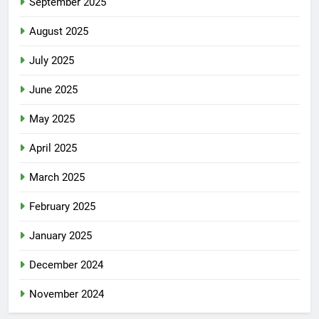
September 2025
August 2025
July 2025
June 2025
May 2025
April 2025
March 2025
February 2025
January 2025
December 2024
November 2024