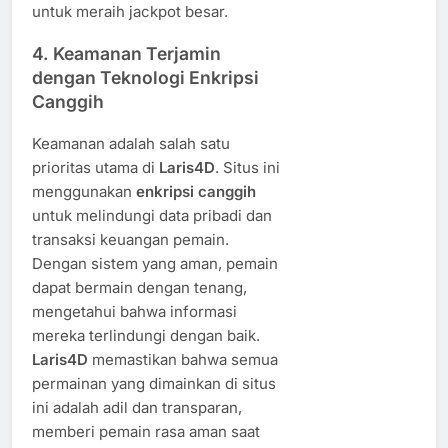
untuk meraih jackpot besar.
4.
Keamanan Terjamin
dengan Teknologi Enkripsi
Canggih
Keamanan adalah salah satu
prioritas utama di
Laris4D
. Situs ini
menggunakan
enkripsi canggih
untuk melindungi data pribadi dan
transaksi keuangan pemain.
Dengan sistem yang aman, pemain
dapat bermain dengan tenang,
mengetahui bahwa informasi
mereka terlindungi dengan baik.
Laris4D
memastikan bahwa semua
permainan yang dimainkan di situs
ini adalah adil dan transparan,
memberi pemain rasa aman saat