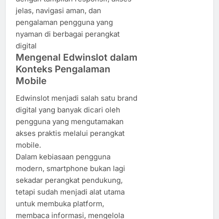
jelas, navigasi aman, dan
pengalaman pengguna yang
nyaman di berbagai perangkat
digital
Mengenal Edwinslot dalam
Konteks Pengalaman
Mobile
Edwinslot menjadi salah satu brand
digital yang banyak dicari oleh
pengguna yang mengutamakan
akses praktis melalui perangkat
mobile.
Dalam kebiasaan pengguna
modern, smartphone bukan lagi
sekadar perangkat pendukung,
tetapi sudah menjadi alat utama
untuk membuka platform,
membaca informasi, mengelola