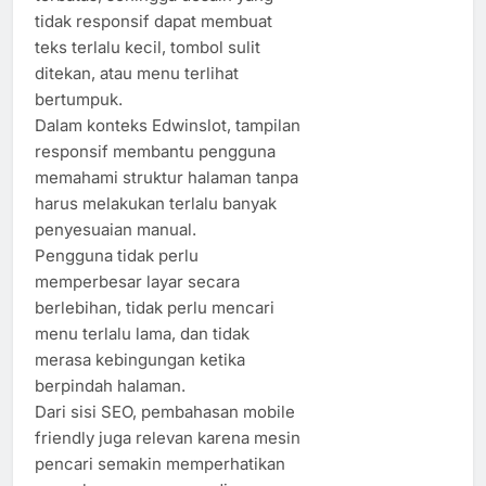
tidak responsif dapat membuat
teks terlalu kecil, tombol sulit
ditekan, atau menu terlihat
bertumpuk.
Dalam konteks Edwinslot, tampilan
responsif membantu pengguna
memahami struktur halaman tanpa
harus melakukan terlalu banyak
penyesuaian manual.
Pengguna tidak perlu
memperbesar layar secara
berlebihan, tidak perlu mencari
menu terlalu lama, dan tidak
merasa kebingungan ketika
berpindah halaman.
Dari sisi SEO, pembahasan mobile
friendly juga relevan karena mesin
pencari semakin memperhatikan