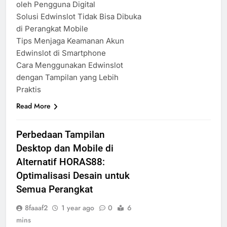
oleh Pengguna Digital
Solusi Edwinslot Tidak Bisa Dibuka
di Perangkat Mobile
Tips Menjaga Keamanan Akun
Edwinslot di Smartphone
Cara Menggunakan Edwinslot
dengan Tampilan yang Lebih
Praktis
Read More
Perbedaan Tampilan
Desktop dan Mobile di
Alternatif HORAS88:
Optimalisasi Desain untuk
Semua Perangkat
8faaaf2
1 year ago
0
6
mins