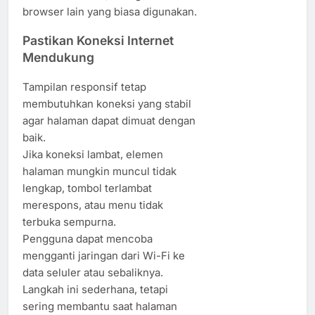
browser lain yang biasa digunakan.
Pastikan Koneksi Internet
Mendukung
Tampilan responsif tetap
membutuhkan koneksi yang stabil
agar halaman dapat dimuat dengan
baik.
Jika koneksi lambat, elemen
halaman mungkin muncul tidak
lengkap, tombol terlambat
merespons, atau menu tidak
terbuka sempurna.
Pengguna dapat mencoba
mengganti jaringan dari Wi-Fi ke
data seluler atau sebaliknya.
Langkah ini sederhana, tetapi
sering membantu saat halaman