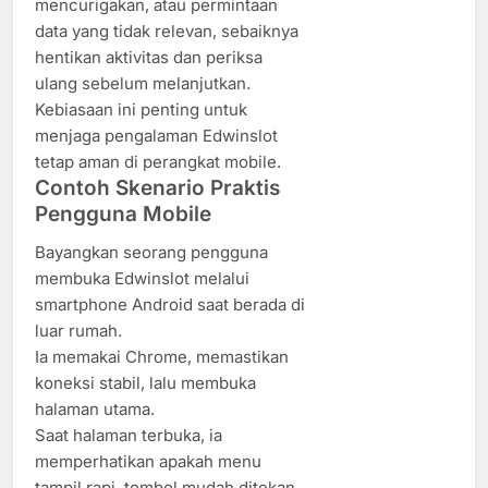
mencurigakan, atau permintaan
data yang tidak relevan, sebaiknya
hentikan aktivitas dan periksa
ulang sebelum melanjutkan.
Kebiasaan ini penting untuk
menjaga pengalaman Edwinslot
tetap aman di perangkat mobile.
Contoh Skenario Praktis
Pengguna Mobile
Bayangkan seorang pengguna
membuka Edwinslot melalui
smartphone Android saat berada di
luar rumah.
Ia memakai Chrome, memastikan
koneksi stabil, lalu membuka
halaman utama.
Saat halaman terbuka, ia
memperhatikan apakah menu
tampil rapi, tombol mudah ditekan,