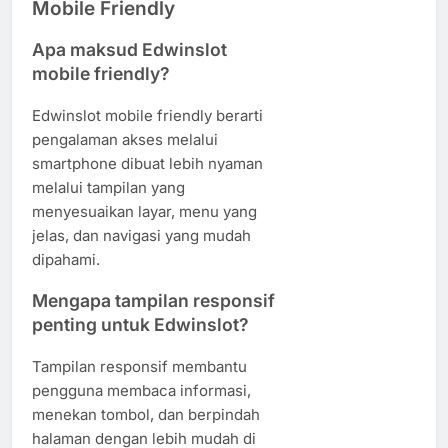
Mobile Friendly
Apa maksud Edwinslot
mobile friendly?
Edwinslot mobile friendly berarti
pengalaman akses melalui
smartphone dibuat lebih nyaman
melalui tampilan yang
menyesuaikan layar, menu yang
jelas, dan navigasi yang mudah
dipahami.
Mengapa tampilan responsif
penting untuk Edwinslot?
Tampilan responsif membantu
pengguna membaca informasi,
menekan tombol, dan berpindah
halaman dengan lebih mudah di