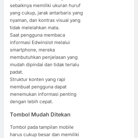
sebaiknya memiliki ukuran huruf
yang cukup, jarak antarbaris yang
nyaman, dan kontras visual yang
tidak melelahkan mata.
Saat pengguna membaca
informasi Edwinslot melalui
smartphone, mereka
membutuhkan penjelasan yang
mudah dipindai dan tidak terlalu
padat.
Struktur konten yang rapi
membuat pengguna dapat
menemukan informasi penting
dengan lebih cepat.
Tombol Mudah Ditekan
Tombol pada tampilan mobile
harus cukup besar dan memiliki