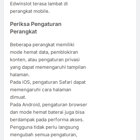
Edwinslot terasa lambat di
perangkat mobile.
Periksa Pengaturan
Perangkat
Beberapa perangkat memiliki
mode hemat data, pemblokiran
konten, atau pengaturan privasi
yang dapat memengaruhi tampilan
halaman.
Pada iOS, pengaturan Safari dapat
memengaruhi cara halaman
dimuat.
Pada Android, pengaturan browser
dan mode hemat baterai juga bisa
berdampak pada performa akses.
Pengguna tidak perlu langsung
mengubah semua pengaturan,