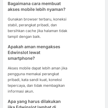
Bagaimana cara membuat
akses mobile lebih nyaman?
Gunakan browser terbaru, koneksi
stabil, perangkat pribadi, dan
bersihkan cache jika halaman tidak
tampil dengan baik.
Apakah aman mengakses
Edwinslot lewat
smartphone?
Akses mobile dapat lebih aman jika
pengguna memakai perangkat
pribadi, kata sandi kuat, koneksi
tepercaya, dan tidak membagikan
informasi akun.
Apa yang harus dilakukan
jika Edwinslot lambat di