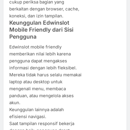
cukup periksa bagian yang
berkaitan dengan browser, cache,
koneksi, dan izin tampilan.
Keunggulan Edwinslot
Mobile Friendly dari Sisi
Pengguna
Edwinslot mobile friendly
memberikan nilai lebih karena
pengguna dapat mengakses
informasi dengan lebih fleksibel.
Mereka tidak harus selalu memakai
laptop atau desktop untuk
mengenali menu, membaca
panduan, atau mengelola akses
akun.
Keunggulan lainnya adalah
efisiensi navigasi.
Saat tampilan responsif bekerja