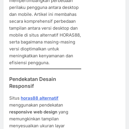
mempertimbangkan perbedaan
perilaku pengguna antara desktop
dan mobile. Artikel ini membahas
secara komprehensif perbedaan
tampilan antara versi desktop dan
mobile di situs alternatif HORAS88,
serta bagaimana masing-masing
versi dioptimalkan untuk
meningkatkan kenyamanan dan
efisiensi pengguna.
Pendekatan Desain
Responsif
Situs
horas88 alternatif
menggunakan pendekatan
responsive web design
yang
memungkinkan tampilan
menyesuaikan ukuran layar