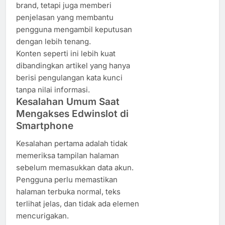
brand, tetapi juga memberi
penjelasan yang membantu
pengguna mengambil keputusan
dengan lebih tenang.
Konten seperti ini lebih kuat
dibandingkan artikel yang hanya
berisi pengulangan kata kunci
tanpa nilai informasi.
Kesalahan Umum Saat
Mengakses Edwinslot di
Smartphone
Kesalahan pertama adalah tidak
memeriksa tampilan halaman
sebelum memasukkan data akun.
Pengguna perlu memastikan
halaman terbuka normal, teks
terlihat jelas, dan tidak ada elemen
mencurigakan.