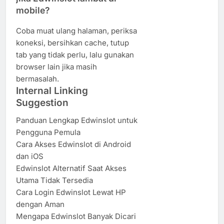
mobile?
Coba muat ulang halaman, periksa
koneksi, bersihkan cache, tutup
tab yang tidak perlu, lalu gunakan
browser lain jika masih
bermasalah.
Internal Linking
Suggestion
Panduan Lengkap Edwinslot untuk
Pengguna Pemula
Cara Akses Edwinslot di Android
dan iOS
Edwinslot Alternatif Saat Akses
Utama Tidak Tersedia
Cara Login Edwinslot Lewat HP
dengan Aman
Mengapa Edwinslot Banyak Dicari