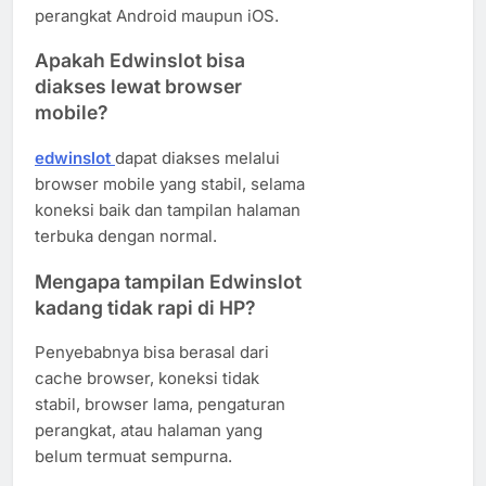
perangkat Android maupun iOS.
Apakah Edwinslot bisa
diakses lewat browser
mobile?
edwinslot
dapat diakses melalui
browser mobile yang stabil, selama
koneksi baik dan tampilan halaman
terbuka dengan normal.
Mengapa tampilan Edwinslot
kadang tidak rapi di HP?
Penyebabnya bisa berasal dari
cache browser, koneksi tidak
stabil, browser lama, pengaturan
perangkat, atau halaman yang
belum termuat sempurna.