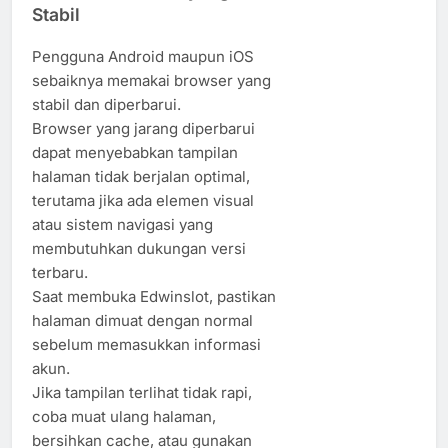
Stabil
Pengguna Android maupun iOS
sebaiknya memakai browser yang
stabil dan diperbarui.
Browser yang jarang diperbarui
dapat menyebabkan tampilan
halaman tidak berjalan optimal,
terutama jika ada elemen visual
atau sistem navigasi yang
membutuhkan dukungan versi
terbaru.
Saat membuka Edwinslot, pastikan
halaman dimuat dengan normal
sebelum memasukkan informasi
akun.
Jika tampilan terlihat tidak rapi,
coba muat ulang halaman,
bersihkan cache, atau gunakan