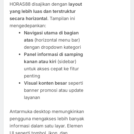
HORAS88 disajikan dengan
layout
yang lebih luas dan terstruktur
secara horizontal
. Tampilan ini
mengedepankan:
Navigasi utama di bagian
atas
(horizontal menu bar)
dengan dropdown kategori
Panel informasi di samping
kanan atau kiri
(sidebar)
untuk akses cepat ke fitur
penting
Visual konten besar
seperti
banner promosi atau update
layanan
Antarmuka desktop memungkinkan
pengguna mengakses lebih banyak
informasi dalam satu layar. Elemen
UI seperti tombol, ikon, dan