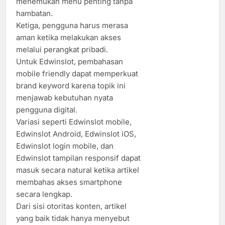
menemukan menu penting tanpa
hambatan.
Ketiga, pengguna harus merasa
aman ketika melakukan akses
melalui perangkat pribadi.
Untuk Edwinslot, pembahasan
mobile friendly dapat memperkuat
brand keyword karena topik ini
menjawab kebutuhan nyata
pengguna digital.
Variasi seperti Edwinslot mobile,
Edwinslot Android, Edwinslot iOS,
Edwinslot login mobile, dan
Edwinslot tampilan responsif dapat
masuk secara natural ketika artikel
membahas akses smartphone
secara lengkap.
Dari sisi otoritas konten, artikel
yang baik tidak hanya menyebut