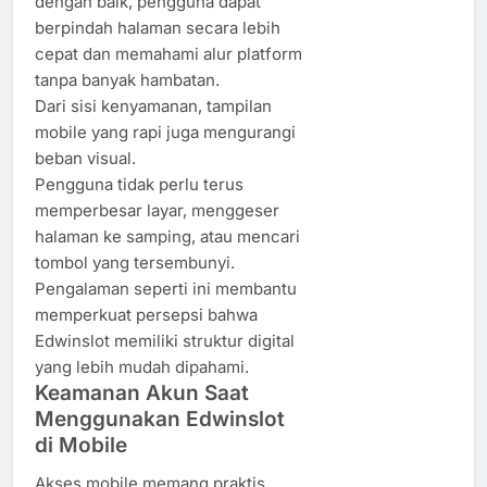
dengan baik, pengguna dapat
berpindah halaman secara lebih
cepat dan memahami alur platform
tanpa banyak hambatan.
Dari sisi kenyamanan, tampilan
mobile yang rapi juga mengurangi
beban visual.
Pengguna tidak perlu terus
memperbesar layar, menggeser
halaman ke samping, atau mencari
tombol yang tersembunyi.
Pengalaman seperti ini membantu
memperkuat persepsi bahwa
Edwinslot memiliki struktur digital
yang lebih mudah dipahami.
Keamanan Akun Saat
Menggunakan Edwinslot
di Mobile
Akses mobile memang praktis,