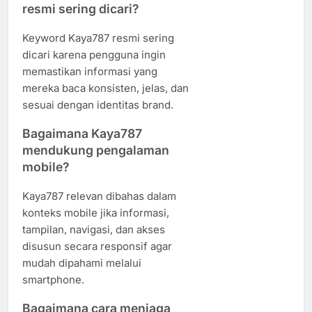
resmi sering dicari?
Keyword Kaya787 resmi sering
dicari karena pengguna ingin
memastikan informasi yang
mereka baca konsisten, jelas, dan
sesuai dengan identitas brand.
Bagaimana Kaya787
mendukung pengalaman
mobile?
Kaya787 relevan dibahas dalam
konteks mobile jika informasi,
tampilan, navigasi, dan akses
disusun secara responsif agar
mudah dipahami melalui
smartphone.
Bagaimana cara menjaga