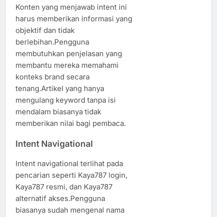
Konten yang menjawab intent ini
harus memberikan informasi yang
objektif dan tidak
berlebihan.Pengguna
membutuhkan penjelasan yang
membantu mereka memahami
konteks brand secara
tenang.Artikel yang hanya
mengulang keyword tanpa isi
mendalam biasanya tidak
memberikan nilai bagi pembaca.
Intent Navigational
Intent navigational terlihat pada
pencarian seperti Kaya787 login,
Kaya787 resmi, dan Kaya787
alternatif akses.Pengguna
biasanya sudah mengenal nama