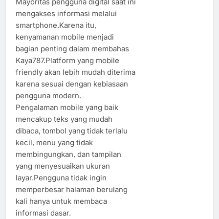
Mayoritas pengguna digital saat ini
mengakses informasi melalui
smartphone.Karena itu,
kenyamanan mobile menjadi
bagian penting dalam membahas
Kaya787.Platform yang mobile
friendly akan lebih mudah diterima
karena sesuai dengan kebiasaan
pengguna modern.
Pengalaman mobile yang baik
mencakup teks yang mudah
dibaca, tombol yang tidak terlalu
kecil, menu yang tidak
membingungkan, dan tampilan
yang menyesuaikan ukuran
layar.Pengguna tidak ingin
memperbesar halaman berulang
kali hanya untuk membaca
informasi dasar.