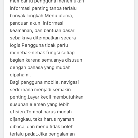
membantu pengguna menemukan
informasi penting tanpa terlalu
banyak langkah.Menu utama,
panduan akun, informasi
keamanan, dan bantuan dasar
sebaiknya ditempatkan secara
logis.Pengguna tidak perlu
menebak-nebak fungsi setiap
bagian karena semuanya disusun
dengan bahasa yang mudah
dipahami.
Bagi pengguna mobile, navigasi
sederhana menjadi semakin
penting.Layar kecil membutuhkan
susunan elemen yang lebih
efisien.Tombol harus mudah
dijangkau, teks harus nyaman
dibaca, dan menu tidak boleh
terlalu padat.Jika pengalaman