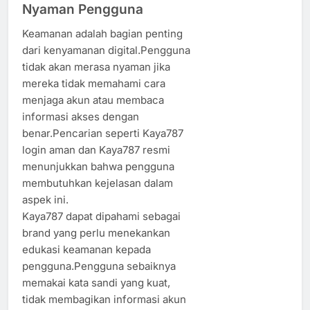
Nyaman Pengguna
Keamanan adalah bagian penting
dari kenyamanan digital.Pengguna
tidak akan merasa nyaman jika
mereka tidak memahami cara
menjaga akun atau membaca
informasi akses dengan
benar.Pencarian seperti Kaya787
login aman dan Kaya787 resmi
menunjukkan bahwa pengguna
membutuhkan kejelasan dalam
aspek ini.
Kaya787 dapat dipahami sebagai
brand yang perlu menekankan
edukasi keamanan kepada
pengguna.Pengguna sebaiknya
memakai kata sandi yang kuat,
tidak membagikan informasi akun