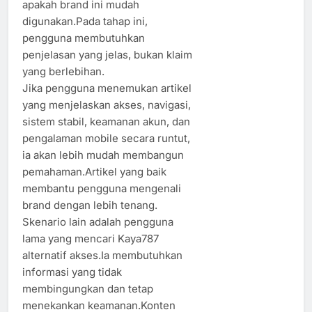
apakah brand ini mudah
digunakan.Pada tahap ini,
pengguna membutuhkan
penjelasan yang jelas, bukan klaim
yang berlebihan.
Jika pengguna menemukan artikel
yang menjelaskan akses, navigasi,
sistem stabil, keamanan akun, dan
pengalaman mobile secara runtut,
ia akan lebih mudah membangun
pemahaman.Artikel yang baik
membantu pengguna mengenali
brand dengan lebih tenang.
Skenario lain adalah pengguna
lama yang mencari Kaya787
alternatif akses.Ia membutuhkan
informasi yang tidak
membingungkan dan tetap
menekankan keamanan.Konten