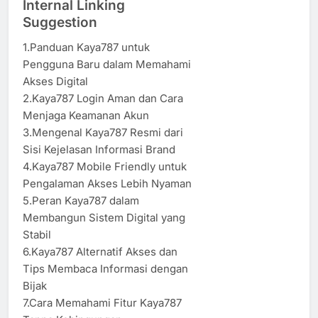
Internal Linking
Suggestion
1.Panduan Kaya787 untuk
Pengguna Baru dalam Memahami
Akses Digital
2.Kaya787 Login Aman dan Cara
Menjaga Keamanan Akun
3.Mengenal Kaya787 Resmi dari
Sisi Kejelasan Informasi Brand
4.Kaya787 Mobile Friendly untuk
Pengalaman Akses Lebih Nyaman
5.Peran Kaya787 dalam
Membangun Sistem Digital yang
Stabil
6.Kaya787 Alternatif Akses dan
Tips Membaca Informasi dengan
Bijak
7.Cara Memahami Fitur Kaya787