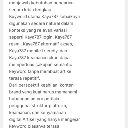
menjawab kebutuhan pencarian
secara lebih lengkap.
Keyword utama Kaya787 sebaiknya
digunakan secara natural dalam
konteks yang relevan.Variasi
seperti Kaya787 login, Kaya787
resmi, Kaya787 alternatif akses,
Kaya787 mobile friendly, dan
Kaya787 keamanan akun dapat
memperluas cakupan semantic
keyword tanpa membuat artikel
terasa repetitif.
Dari perspektif keahlian, konten
brand yang kuat harus memahami
hubungan antara perilaku
pengguna, struktur platform,
keamanan, dan kenyamanan
digital.Artikel yang hanya mengejar
keyword biasanya terasa