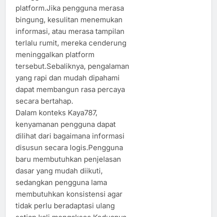
platform.Jika pengguna merasa
bingung, kesulitan menemukan
informasi, atau merasa tampilan
terlalu rumit, mereka cenderung
meninggalkan platform
tersebut.Sebaliknya, pengalaman
yang rapi dan mudah dipahami
dapat membangun rasa percaya
secara bertahap.
Dalam konteks Kaya787,
kenyamanan pengguna dapat
dilihat dari bagaimana informasi
disusun secara logis.Pengguna
baru membutuhkan penjelasan
dasar yang mudah diikuti,
sedangkan pengguna lama
membutuhkan konsistensi agar
tidak perlu beradaptasi ulang