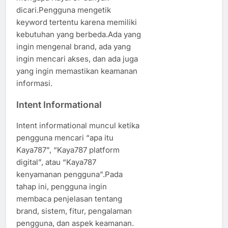
dicari.Pengguna mengetik
keyword tertentu karena memiliki
kebutuhan yang berbeda.Ada yang
ingin mengenal brand, ada yang
ingin mencari akses, dan ada juga
yang ingin memastikan keamanan
informasi.
Intent Informational
Intent informational muncul ketika
pengguna mencari “apa itu
Kaya787”, “Kaya787 platform
digital”, atau “Kaya787
kenyamanan pengguna”.Pada
tahap ini, pengguna ingin
membaca penjelasan tentang
brand, sistem, fitur, pengalaman
pengguna, dan aspek keamanan.