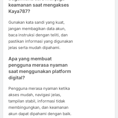
keamanan saat mengakses
Kaya787?
Gunakan kata sandi yang kuat,
jangan membagikan data akun,
baca instruksi dengan teliti, dan
pastikan informasi yang digunakan
jelas serta mudah dipahami.
Apa yang membuat
pengguna merasa nyaman
saat menggunakan platform
digital?
Pengguna merasa nyaman ketika
akses mudah, navigasi jelas,
tampilan stabil, informasi tidak
membingungkan, dan keamanan
akun dapat dipahami dengan baik.