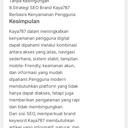
Tanpa Kebingungan
8.Strategi SEO Brand Kaya787
Berbasis Kenyamanan Pengguna
Kesimpulan
Kaya787 dalam meningkatkan
kenyamanan pengguna digital
dapat dipahami melalui kombinasi
antara akses yang jelas, navigasi
sederhana, sistem stabil, tampilan
mobile-friendly, keamanan akun,
dan informasi yang mudah
dipahami.Pengguna modern
membutuhkan platform yang tidak
hanya dapat diakses, tetapi juga
memberikan pengalaman yang rapi
dan tidak membingungkan.
Dari sisi SEO, memperkuat brand
keyword Kaya787 membutuhkan
artikel yang informatif, natural, dan