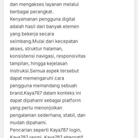
dan mengakses layanan melalui
berbagai perangkat.
Kenyamanan pengguna digital
adalah hasil dari banyak elemen
yang bekerja secara
seimbang.Mulai dari kecepatan
akses, struktur halaman,
konsistensi navigasi, responsivitas
tampilan, hingga kejelasan
instruksi.Semua aspek tersebut
dapat memengaruhi cara
pengguna memandang sebuah
brand.Kaya787 dalam konteks ini
dapat dipahami sebagai platform
yang perlu menonjolkan
pengalaman sederhana, stabil, dan
mudah dipahami.
Pencarian seperti Kaya787 login,
Kaya787 resmi, Kaya787 alternatif,