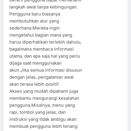
langkah awal tanpa kebingungan.
Pengguna baru biasanya
membutuhkan alur yang
sederhana.Mereka ingin
mengetahui bagian mana yang
harus diperhatikan terlebih dahulu,
bagaimana membaca informasi
utama, dan apa saja hal yang perlu
dijaga saat menggunakan
akun.Jika semua informasi disusun
dengan jelas, pengalaman awal
akan terasa lebih positif.
Akses yang mudah dipahami juga
membantu mengurangi kesalahan
pengguna.Misalnya, menu yang
rapi, tombol yang jelas, dan
instruksi yang tidak ambigu akan
membuat pengguna lebih tenang