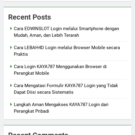
Recent Posts
Cara EDWINSLOT Login melalui Smartphone dengan
Mudah, Aman, dan Lebih Terarah
Cara LEBAH4D Login melalui Browser Mobile secara
Praktis
Cara Login KAYA787 Menggunakan Browser di
Perangkat Mobile
Cara Mengatasi Formulir KAYA787 Login yang Tidak
Dapat Diisi secara Sistematis
Langkah Aman Mengakses KAYA787 Login dari
Perangkat Pribadi