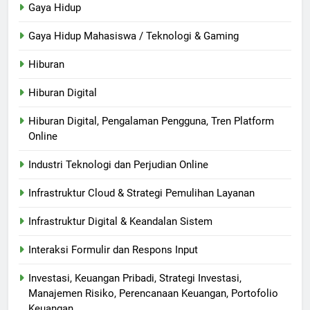
Gaya Hidup
Gaya Hidup Mahasiswa / Teknologi & Gaming
Hiburan
Hiburan Digital
Hiburan Digital, Pengalaman Pengguna, Tren Platform
Online
Industri Teknologi dan Perjudian Online
Infrastruktur Cloud & Strategi Pemulihan Layanan
Infrastruktur Digital & Keandalan Sistem
Interaksi Formulir dan Respons Input
Investasi, Keuangan Pribadi, Strategi Investasi,
Manajemen Risiko, Perencanaan Keuangan, Portofolio
Keuangan