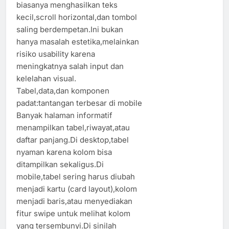
biasanya menghasilkan teks
kecil,scroll horizontal,dan tombol
saling berdempetan.Ini bukan
hanya masalah estetika,melainkan
risiko usability karena
meningkatnya salah input dan
kelelahan visual.
Tabel,data,dan komponen
padat:tantangan terbesar di mobile
Banyak halaman informatif
menampilkan tabel,riwayat,atau
daftar panjang.Di desktop,tabel
nyaman karena kolom bisa
ditampilkan sekaligus.Di
mobile,tabel sering harus diubah
menjadi kartu (card layout),kolom
menjadi baris,atau menyediakan
fitur swipe untuk melihat kolom
yang tersembunyi.Di sinilah