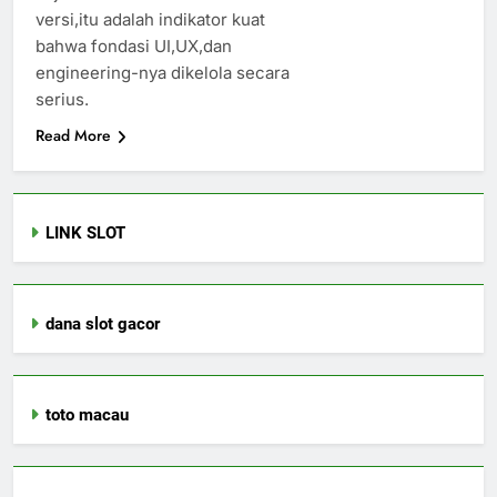
versi,itu adalah indikator kuat
bahwa fondasi UI,UX,dan
engineering-nya dikelola secara
serius.
Read More
LINK SLOT
dana slot gacor
toto macau