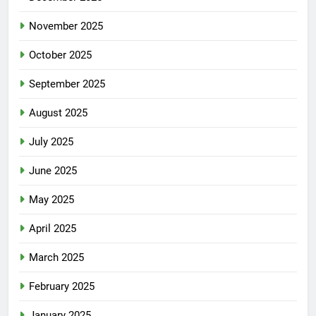
November 2025
October 2025
September 2025
August 2025
July 2025
June 2025
May 2025
April 2025
March 2025
February 2025
January 2025