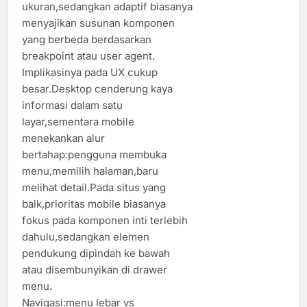
ukuran,sedangkan adaptif biasanya
menyajikan susunan komponen
yang berbeda berdasarkan
breakpoint atau user agent.
Implikasinya pada UX cukup
besar.Desktop cenderung kaya
informasi dalam satu
layar,sementara mobile
menekankan alur
bertahap:pengguna membuka
menu,memilih halaman,baru
melihat detail.Pada situs yang
baik,prioritas mobile biasanya
fokus pada komponen inti terlebih
dahulu,sedangkan elemen
pendukung dipindah ke bawah
atau disembunyikan di drawer
menu.
Navigasi:menu lebar vs