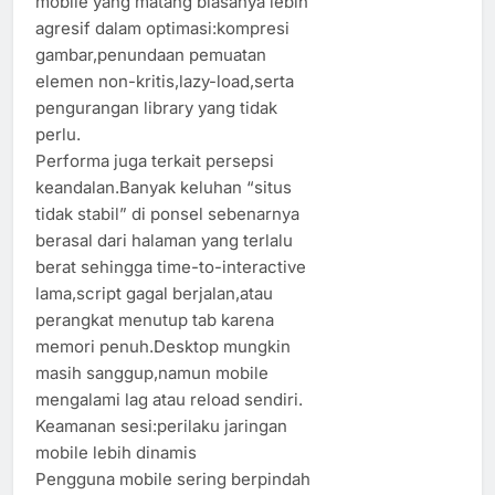
mobile yang matang biasanya lebih
agresif dalam optimasi:kompresi
gambar,penundaan pemuatan
elemen non-kritis,lazy-load,serta
pengurangan library yang tidak
perlu.
Performa juga terkait persepsi
keandalan.Banyak keluhan “situs
tidak stabil” di ponsel sebenarnya
berasal dari halaman yang terlalu
berat sehingga time-to-interactive
lama,script gagal berjalan,atau
perangkat menutup tab karena
memori penuh.Desktop mungkin
masih sanggup,namun mobile
mengalami lag atau reload sendiri.
Keamanan sesi:perilaku jaringan
mobile lebih dinamis
Pengguna mobile sering berpindah