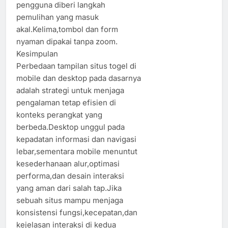
pengguna diberi langkah
pemulihan yang masuk
akal.Kelima,tombol dan form
nyaman dipakai tanpa zoom.
Kesimpulan
Perbedaan tampilan situs togel di
mobile dan desktop pada dasarnya
adalah strategi untuk menjaga
pengalaman tetap efisien di
konteks perangkat yang
berbeda.Desktop unggul pada
kepadatan informasi dan navigasi
lebar,sementara mobile menuntut
kesederhanaan alur,optimasi
performa,dan desain interaksi
yang aman dari salah tap.Jika
sebuah situs mampu menjaga
konsistensi fungsi,kecepatan,dan
kejelasan interaksi di kedua