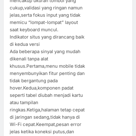
mencakup ukuran tombol yang
cukup,validasi yang ringan namun
jelas,serta fokus input yang tidak
memicu “lompat-lompat” layout
saat keyboard muncul.
Indikator situs yang dirancang baik
di kedua versi
Ada beberapa sinyal yang mudah
dikenali tanpa alat
khusus.Pertama,menu mobile tidak
menyembunyikan fitur penting dan
tidak bergantung pada
hover.Kedua,komponen padat
seperti tabel diubah menjadi kartu
atau tampilan
ringkas.Ketiga,halaman tetap cepat
di jaringan sedang,tidak hanya di
Wi-Fi cepat.Keempat,pesan error
jelas ketika koneksi putus,dan