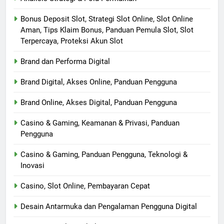
Bonus Deposit Slot, Strategi Slot Online, Slot Online
Aman, Tips Klaim Bonus, Panduan Pemula Slot, Slot
Terpercaya, Proteksi Akun Slot
Brand dan Performa Digital
Brand Digital, Akses Online, Panduan Pengguna
Brand Online, Akses Digital, Panduan Pengguna
Casino & Gaming, Keamanan & Privasi, Panduan
Pengguna
Casino & Gaming, Panduan Pengguna, Teknologi &
Inovasi
Casino, Slot Online, Pembayaran Cepat
Desain Antarmuka dan Pengalaman Pengguna Digital