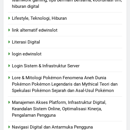
teamwork gaming, tips bermain bersama, koordinasi tim,
hiburan digital
Lifestyle, Teknologi, Hiburan
link alternatif edwinslot
Literasi Digital
login edwinslot
Login Sistem & Infrastruktur Server
Lore & Mitologi Pokémon Fenomena Aneh Dunia
Pokémon Pokémon Legendaris dan Mythical Teori dan
Spekulasi Pokémon Sejarah dan Asal-Usul Pokémon
Manajemen Akses Platform, Infrastruktur Digital,
Keandalan Sistem Online, Optimalisasi Kinerja,
Pengalaman Pengguna
Navigasi Digital dan Antarmuka Pengguna