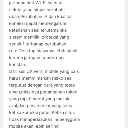
jaringan dari Wi-Fi ke data
seluler,atau sinyal berubah-
ubah.Perubahan IP dan kualitas
koneksi dapat memengaruhi
ketahanan sesi,terutama jika
sistem memiliki proteksi yang
sensitif terhadap perubahan
rute.Desktop biasanya lebih stabil
karena jaringan cenderung
konstan.
Dari sisi UX,versi mobile yang baik
harus meminimalkan risiko sesi
terputus dengan cara yang tetap
aman,misalnya penanganan token
yang rapi,timeout yang masuk
akal,dan pesan error yang jelas
ketika koneksi putus.Ketika situs
tidak mempersiapkan ini,pengguna
mobile akan lebih sering