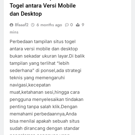
Togel antara Versi Mobile
dan Desktop
8faaaf2
6 months ago
0
9
mins
Perbedaan tampilan situs togel
antara versi mobile dan desktop
bukan sekadar ukuran layar.Di balik
tampilan yang terlihat “lebih
sederhana” di ponsel,ada strategi
teknis yang memengaruhi
navigasi,kecepatan
muat,ketahanan sesi,hingga cara
pengguna menyelesaikan tindakan
penting tanpa salah klik.Dengan
memahami perbedaannya,Anda
bisa menilai apakah sebuah situs
sudah dirancang dengan standar