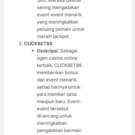
Soft. Mereka dikenal
sering mengadakan
event-event menarik
yang meningkatkan
peluang pemain untuk
meraih jackpot. ​
CLICKBET88
Deskripsi:
Sebagai
agen casino online
terbaik, CLICKBET88
memberikan bonus
dan event menarik
setiap harinya untuk
para member lama
maupun baru. Event-
event tersebut
dirancang untuk
meningkatkan
pengalaman bermain