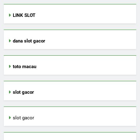
LINK SLOT
dana slot gacor
toto macau
slot gacor
slot gacor