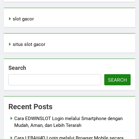
slot gacor
situs slot gacor
Search
SEARCH
Recent Posts
Cara EDWINSLOT Login melalui Smartphone dengan
Mudah, Aman, dan Lebih Terarah
Cara LEBAH4D Login melalui Browser Mobile secara