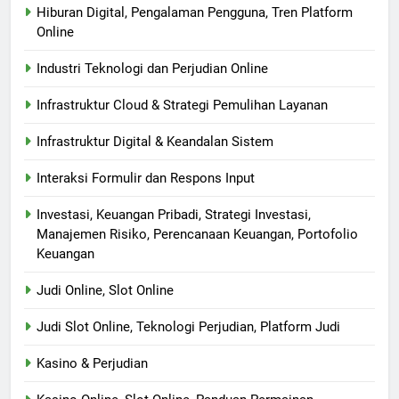
Hiburan Digital, Pengalaman Pengguna, Tren Platform
Online
Industri Teknologi dan Perjudian Online
Infrastruktur Cloud & Strategi Pemulihan Layanan
Infrastruktur Digital & Keandalan Sistem
Interaksi Formulir dan Respons Input
Investasi, Keuangan Pribadi, Strategi Investasi,
Manajemen Risiko, Perencanaan Keuangan, Portofolio
Keuangan
Judi Online, Slot Online
Judi Slot Online, Teknologi Perjudian, Platform Judi
Kasino & Perjudian