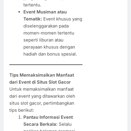
tertentu.​
Event Musiman atau
Tematik:
Event khusus yang
diselenggarakan pada
momen-momen tertentu
seperti liburan atau
perayaan khusus dengan
hadiah dan bonus spesial.​
Tips Memaksimalkan Manfaat
dari Event di Situs Slot Gacor
Untuk memaksimalkan manfaat
dari event yang ditawarkan oleh
situs slot gacor, pertimbangkan
tips berikut:
Pantau Informasi Event
Secara Berkala:
Selalu