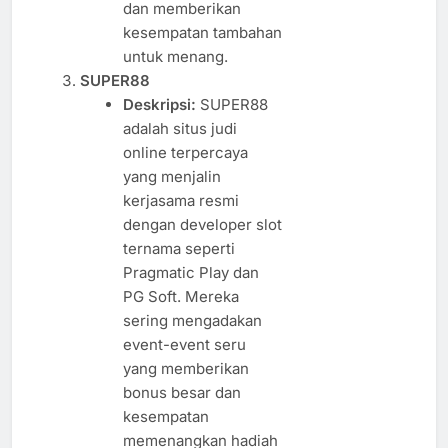
dan memberikan
kesempatan tambahan
untuk menang.
SUPER88
Deskripsi:
SUPER88
adalah situs judi
online terpercaya
yang menjalin
kerjasama resmi
dengan developer slot
ternama seperti
Pragmatic Play dan
PG Soft. Mereka
sering mengadakan
event-event seru
yang memberikan
bonus besar dan
kesempatan
memenangkan hadiah