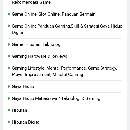
Rekomendasi Game
Game Online, Slot Online, Panduan Bermain
Game Online,Panduan Gaming,Skill & Strategi,Gaya Hidup
Digital
Game, Hiburan, Teknologi
Gaming Hardware & Reviews
Gaming Lifestyle, Mental Performance, Game Strategy,
Player Improvement, Mindful Gaming
Gaya Hidup
Gaya Hidup Mahasiswa / Teknologi & Gaming
Hiburan
Hiburan Digital