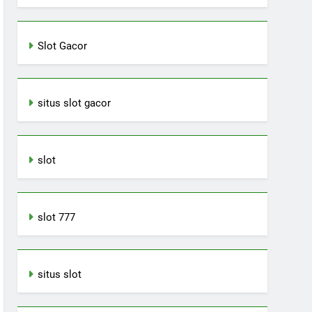
Slot Gacor
situs slot gacor
slot
slot 777
situs slot