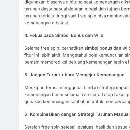
digunakan biasanya dihitung saat kemenangan dikre
taruhan dasar sesuai dengan modal dan tujuan ber
taruhan terlalu tinggi saat free spin bisa meningkatk
kemenangan dibatasi.
4. Fokus pada Simbol Bonus dan Wild
Selama free spin, perhatikan
simbol bonus dan wil
fitur ini lebih aktif. Mengetahui pola kemunculan 
pemain memprediksi peluang kemenangan lebih efe
5. Jangan Terburu-buru Mengejar Kemenangan
Meskipun terasa menggoda, hindari strategi impuls
kemenangan besar selama free spin. Tetap fokus p
gunakan kemenangan tambahan untuk memperpanja
6. Kombinasikan dengan Strategi Taruhan Manual
Setelah free spin selesai, evaluasi hasil dan sesua