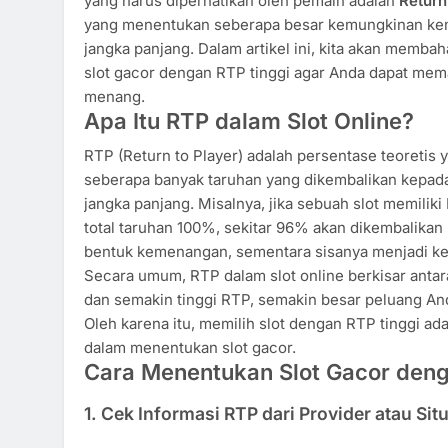
yang harus diperhatikan oleh pemain adalah
Return
yang menentukan seberapa besar kemungkinan k
jangka panjang. Dalam artikel ini, kita akan memb
slot gacor dengan RTP tinggi agar Anda dapat me
menang.
Apa Itu RTP dalam Slot Online?
RTP (Return to Player) adalah persentase teoretis
seberapa banyak taruhan yang dikembalikan kepad
jangka panjang. Misalnya, jika sebuah slot memiliki
total taruhan 100%, sekitar 96% akan dikembalikan
bentuk kemenangan, sementara sisanya menjadi ke
Secara umum, RTP dalam slot online berkisar anta
dan semakin tinggi RTP, semakin besar peluang A
Oleh karena itu, memilih slot dengan RTP tinggi ad
dalam menentukan slot gacor.
Cara Menentukan Slot Gacor deng
1. Cek Informasi RTP dari Provider atau Sit