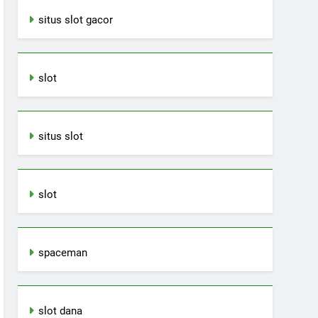
situs slot gacor
slot
situs slot
slot
spaceman
slot dana