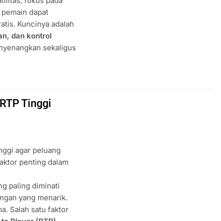
ilitas, fokus pada
, pemain dapat
atis. Kuncinya adalah
an, dan kontrol
enyenangkan sekaligus
RTP Tinggi
ggi agar peluang
faktor penting dalam
g paling diminati
ngan yang menarik.
a. Salah satu faktor