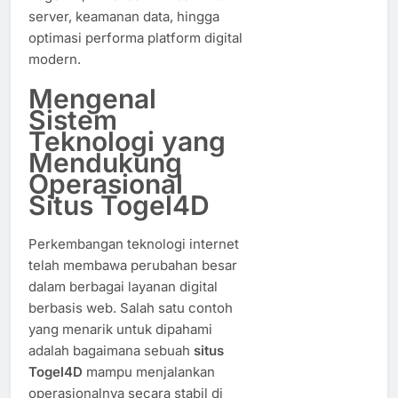
server, keamanan data, hingga
optimasi performa platform digital
modern.
Mengenal
Sistem
Teknologi yang
Mendukung
Operasional
Situs Togel4D
Perkembangan teknologi internet
telah membawa perubahan besar
dalam berbagai layanan digital
berbasis web. Salah satu contoh
yang menarik untuk dipahami
adalah bagaimana sebuah
situs
Togel4D
mampu menjalankan
operasionalnya secara stabil di