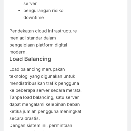
server
pengurangan risiko
downtime
Pendekatan cloud infrastructure
menjadi standar dalam
pengelolaan platform digital
modern.
Load Balancing
Load balancing merupakan
teknologi yang digunakan untuk
mendistribusikan trafik pengguna
ke beberapa server secara merata.
Tanpa load balancing, satu server
dapat mengalami kelebihan beban
ketika jumlah pengguna meningkat
secara drastis.
Dengan sistem ini, permintaan