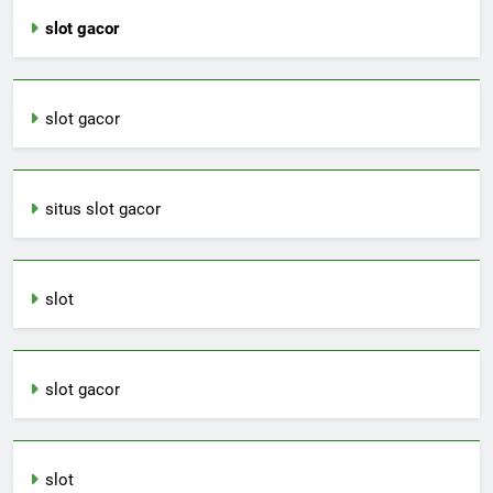
slot gacor
slot gacor
situs slot gacor
slot
slot gacor
slot