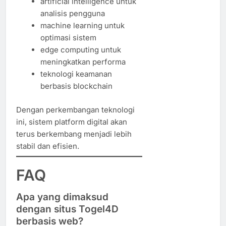
artificial intelligence untuk
analisis pengguna
machine learning untuk
optimasi sistem
edge computing untuk
meningkatkan performa
teknologi keamanan
berbasis blockchain
Dengan perkembangan teknologi
ini, sistem platform digital akan
terus berkembang menjadi lebih
stabil dan efisien.
FAQ
Apa yang dimaksud
dengan situs Togel4D
berbasis web?