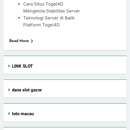
Cara Situs Togel4D
Mengelola Stabilitas Server
Teknologi Server di Balik
Platform Togel4D
Read More
LINK SLOT
dana slot gacor
toto macau