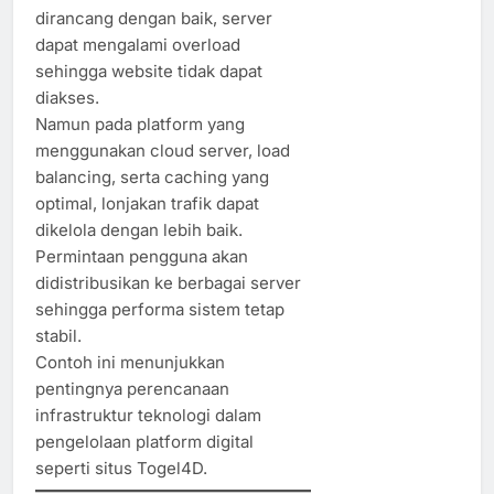
dirancang dengan baik, server
dapat mengalami overload
sehingga website tidak dapat
diakses.
Namun pada platform yang
menggunakan cloud server, load
balancing, serta caching yang
optimal, lonjakan trafik dapat
dikelola dengan lebih baik.
Permintaan pengguna akan
didistribusikan ke berbagai server
sehingga performa sistem tetap
stabil.
Contoh ini menunjukkan
pentingnya perencanaan
infrastruktur teknologi dalam
pengelolaan platform digital
seperti situs Togel4D.