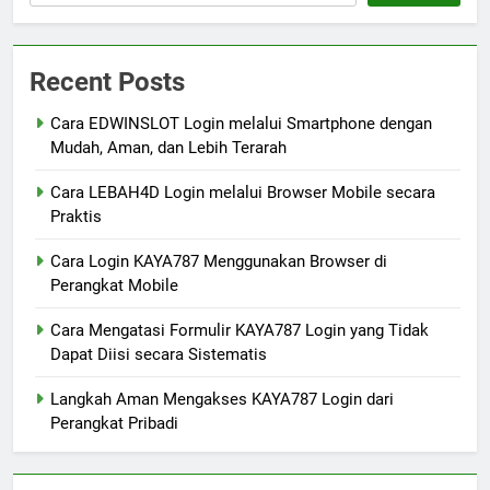
Recent Posts
Cara EDWINSLOT Login melalui Smartphone dengan
Mudah, Aman, dan Lebih Terarah
Cara LEBAH4D Login melalui Browser Mobile secara
Praktis
Cara Login KAYA787 Menggunakan Browser di
Perangkat Mobile
Cara Mengatasi Formulir KAYA787 Login yang Tidak
Dapat Diisi secara Sistematis
Langkah Aman Mengakses KAYA787 Login dari
Perangkat Pribadi