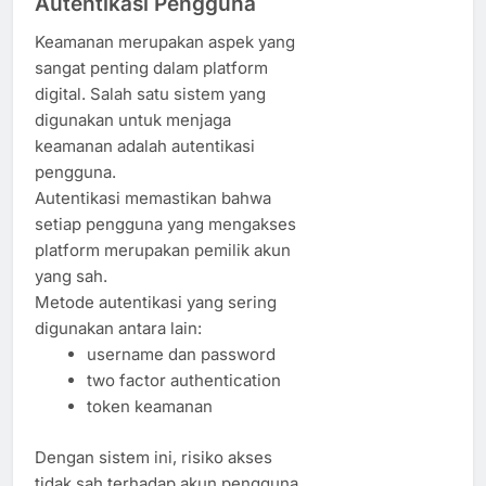
Autentikasi Pengguna
Keamanan merupakan aspek yang
sangat penting dalam platform
digital. Salah satu sistem yang
digunakan untuk menjaga
keamanan adalah autentikasi
pengguna.
Autentikasi memastikan bahwa
setiap pengguna yang mengakses
platform merupakan pemilik akun
yang sah.
Metode autentikasi yang sering
digunakan antara lain:
username dan password
two factor authentication
token keamanan
Dengan sistem ini, risiko akses
tidak sah terhadap akun pengguna