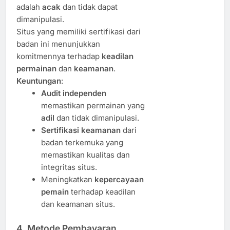
adalah
acak
dan tidak dapat
dimanipulasi.
Situs yang memiliki sertifikasi dari
badan ini menunjukkan
komitmennya terhadap
keadilan
permainan
dan
keamanan
.
Keuntungan
:
Audit independen
memastikan permainan yang
adil
dan tidak dimanipulasi.
Sertifikasi keamanan
dari
badan terkemuka yang
memastikan kualitas dan
integritas situs.
Meningkatkan
kepercayaan
pemain
terhadap keadilan
dan keamanan situs.
4.
Metode Pembayaran