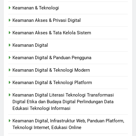
Keamanan & Teknologi
Keamanan Akses & Privasi Digital
Keamanan Akses & Tata Kelola Sistem
Keamanan Digital
Keamanan Digital & Panduan Pengguna
Keamanan Digital & Teknologi Modern
Keamanan Digital & Teknologi Platform
Keamanan Digital Literasi Teknologi Transformasi
Digital Etika dan Budaya Digital Perlindungan Data
Edukasi Teknologi Informasi
Keamanan Digital, Infrastruktur Web, Panduan Platform,
Teknologi Internet, Edukasi Online