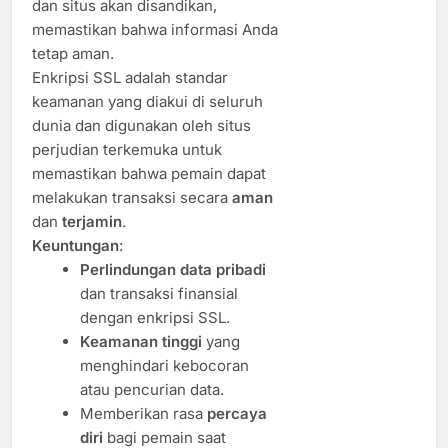
dan situs akan disandikan,
memastikan bahwa informasi Anda
tetap aman.
Enkripsi SSL adalah standar
keamanan yang diakui di seluruh
dunia dan digunakan oleh situs
perjudian terkemuka untuk
memastikan bahwa pemain dapat
melakukan transaksi secara
aman
dan
terjamin
.
Keuntungan
:
Perlindungan data pribadi
dan transaksi finansial
dengan enkripsi SSL.
Keamanan tinggi
yang
menghindari kebocoran
atau pencurian data.
Memberikan rasa
percaya
diri
bagi pemain saat