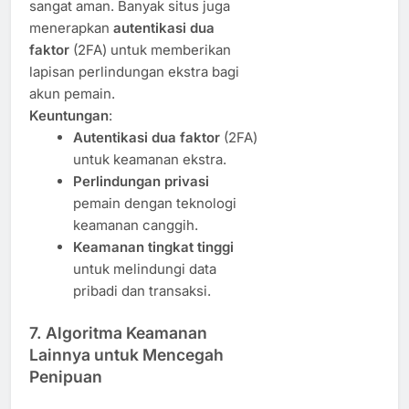
sangat aman. Banyak situs juga
menerapkan
autentikasi dua
faktor
(2FA) untuk memberikan
lapisan perlindungan ekstra bagi
akun pemain.
Keuntungan
:
Autentikasi dua faktor
(2FA)
untuk keamanan ekstra.
Perlindungan privasi
pemain dengan teknologi
keamanan canggih.
Keamanan tingkat tinggi
untuk melindungi data
pribadi dan transaksi.
7.
Algoritma Keamanan
Lainnya untuk Mencegah
Penipuan