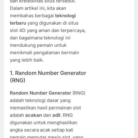
dan kredibilitas situs tersebut.
Dalam artikel ini, kita akan
membahas berbagai
teknologi
terbaru
yang digunakan di situs
slot 4D yang aman dan terpercaya,
dan bagaimana teknologi ini
mendukung pemain untuk
menikmati pengalaman bermain
yang lebih baik.
1.
Random Number Generator
(RNG)
Random Number Generator
(RNG)
adalah teknologi dasar yang
memastikan hasil permainan slot
adalah
acakan
dan
adil
. RNG
digunakan untuk menghasilkan
angka secara acak setiap kali
pemain memutar mesin slot, yang