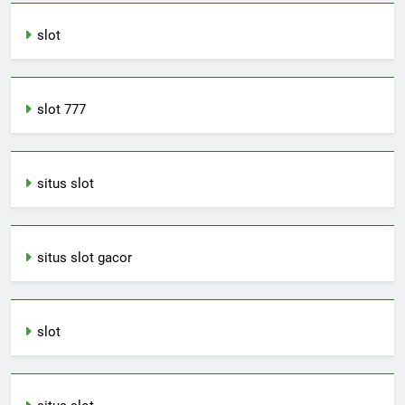
slot
slot 777
situs slot
situs slot gacor
slot