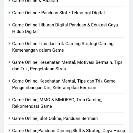
Game Online & Hiburan
Game Online • Panduan Slot • Teknologi Digital
Game Online Hiburan Digital Panduan & Edukasi Gaya
Hidup Digital
Game Online Tips dan Trik Gaming Strategi Gaming
Kemenangan dalam Game
Game Online, Kesehatan Mental, Motivasi Bermain, Tips
dan Trik, Pengelolaan Stres
Game Online, Kesehatan Mental, Tips dan Trik Game,
Pengembangan Diri, Keterampilan Bermain
Game Online, MMO & MMORPG, Tren Gaming,
Rekomendasi Game
Game Online, Slot Online, Panduan Bermain
Game Online,Panduan Gaming,Skill & Strategi,Gaya Hidup