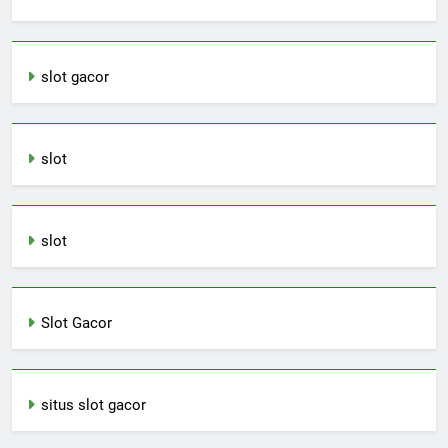
slot gacor
slot
slot
Slot Gacor
situs slot gacor