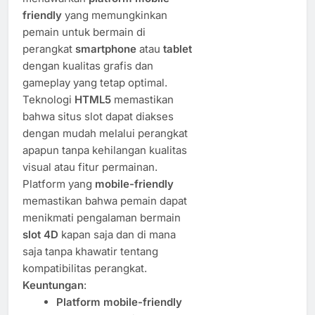
friendly
yang memungkinkan
pemain untuk bermain di
perangkat
smartphone
atau
tablet
dengan kualitas grafis dan
gameplay yang tetap optimal.
Teknologi
HTML5
memastikan
bahwa situs slot dapat diakses
dengan mudah melalui perangkat
apapun tanpa kehilangan kualitas
visual atau fitur permainan.
Platform yang
mobile-friendly
memastikan bahwa pemain dapat
menikmati pengalaman bermain
slot 4D
kapan saja dan di mana
saja tanpa khawatir tentang
kompatibilitas perangkat.
Keuntungan
:
Platform mobile-friendly