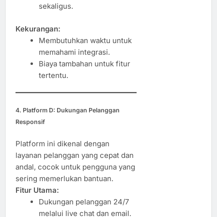
sekaligus.
Kekurangan:
Membutuhkan waktu untuk
memahami integrasi.
Biaya tambahan untuk fitur
tertentu.
4. Platform D: Dukungan Pelanggan
Responsif
Platform ini dikenal dengan
layanan pelanggan yang cepat dan
andal, cocok untuk pengguna yang
sering memerlukan bantuan.
Fitur Utama:
Dukungan pelanggan 24/7
melalui live chat dan email.