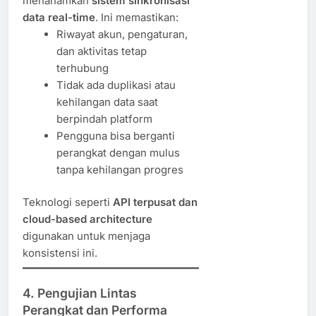
menanamkan
sistem sinkronisasi
data real-time
. Ini memastikan:
Riwayat akun, pengaturan,
dan aktivitas tetap
terhubung
Tidak ada duplikasi atau
kehilangan data saat
berpindah platform
Pengguna bisa berganti
perangkat dengan mulus
tanpa kehilangan progres
Teknologi seperti
API terpusat dan
cloud-based architecture
digunakan untuk menjaga
konsistensi ini.
4. Pengujian Lintas
Perangkat dan Performa