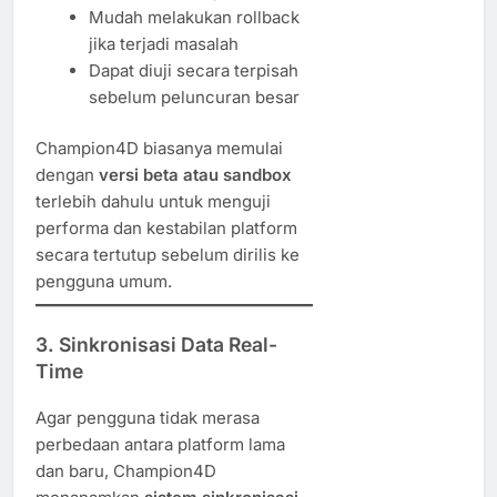
Mudah melakukan rollback
jika terjadi masalah
Dapat diuji secara terpisah
sebelum peluncuran besar
Champion4D biasanya memulai
dengan
versi beta atau sandbox
terlebih dahulu untuk menguji
performa dan kestabilan platform
secara tertutup sebelum dirilis ke
pengguna umum.
3. Sinkronisasi Data Real-
Time
Agar pengguna tidak merasa
perbedaan antara platform lama
dan baru, Champion4D