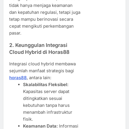
tidak hanya menjaga keamanan
dan kepatuhan regulasi, tetapi juga
tetap mampu berinovasi secara
cepat mengikuti perkembangan
pasar.
2. Keunggulan Integrasi
Cloud Hybrid di Horas88
Integrasi cloud hybrid membawa
sejumlah manfaat strategis bagi
horas88
, antara lain:
Skalabilitas Fleksibel:
Kapasitas server dapat
ditingkatkan sesuai
kebutuhan tanpa harus
menambah infrastruktur
fisik.
Keamanan Data:
Informasi