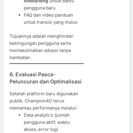
onboarding
untuk bantu
pengguna baru
FAQ dan video panduan
untuk transisi yang mulus
Tujuannya adalah menghindari
kebingungan pengguna serta
memaksimalkan adopsi tanpa
hambatan.
6. Evaluasi Pasca-
Peluncuran dan Optimalisasi
Setelah platform baru digunakan
publik, Champion4D terus
memantau performanya melalui:
Data analytics (jumlah
pengguna aktif, waktu
akses, error log)