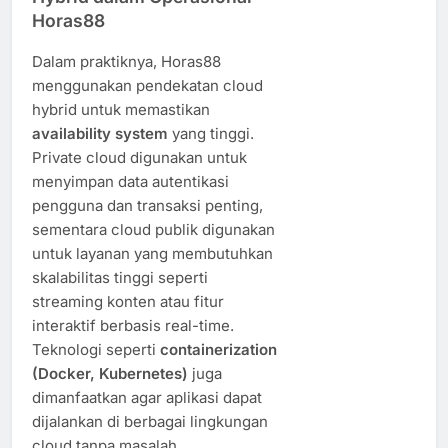
Horas88
Dalam praktiknya, Horas88
menggunakan pendekatan cloud
hybrid untuk memastikan
availability system
yang tinggi.
Private cloud digunakan untuk
menyimpan data autentikasi
pengguna dan transaksi penting,
sementara cloud publik digunakan
untuk layanan yang membutuhkan
skalabilitas tinggi seperti
streaming konten atau fitur
interaktif berbasis real-time.
Teknologi seperti
containerization
(Docker, Kubernetes)
juga
dimanfaatkan agar aplikasi dapat
dijalankan di berbagai lingkungan
cloud tanpa masalah