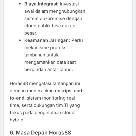
Biaya Integrasi:
Investasi
awal dalam menghubungkan
sistem on-premise dengan
cloud publik bisa cukup
besar.
Keamanan Jaringan:
Perlu
mekanisme proteksi
tambahan untuk
mengamankan data saat
berpindah antar cloud.
Horas88 mengatasi tantangan ini
dengan menerapkan
enkripsi end-
to-end
, sistem monitoring real-
time, serta dukungan tim TI yang
fokus pada pengelolaan cloud
hybrid.
6. Masa Depan Horas88