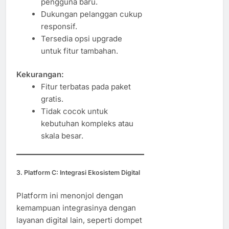
pengguna baru.
Dukungan pelanggan cukup
responsif.
Tersedia opsi upgrade
untuk fitur tambahan.
Kekurangan:
Fitur terbatas pada paket
gratis.
Tidak cocok untuk
kebutuhan kompleks atau
skala besar.
3. Platform C: Integrasi Ekosistem Digital
Platform ini menonjol dengan
kemampuan integrasinya dengan
layanan digital lain, seperti dompet