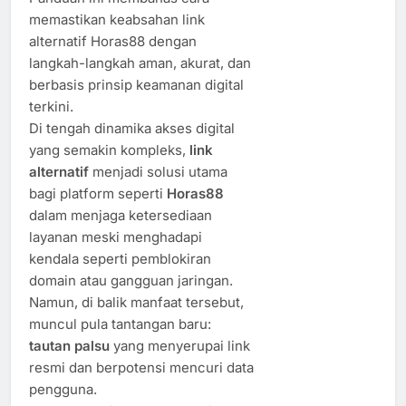
memastikan keabsahan link
alternatif Horas88 dengan
langkah-langkah aman, akurat, dan
berbasis prinsip keamanan digital
terkini.
Di tengah dinamika akses digital
yang semakin kompleks,
link
alternatif
menjadi solusi utama
bagi platform seperti
Horas88
dalam menjaga ketersediaan
layanan meski menghadapi
kendala seperti pemblokiran
domain atau gangguan jaringan.
Namun, di balik manfaat tersebut,
muncul pula tantangan baru:
tautan palsu
yang menyerupai link
resmi dan berpotensi mencuri data
pengguna.