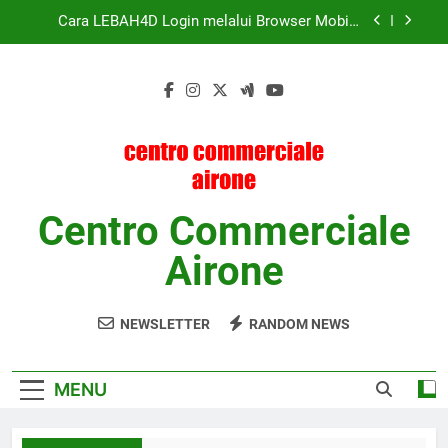
Skip
Cara Login KAYA787 Menggunakan Browser di
to
Perangkat Mobile
content
Cara Mengatasi Formulir KAYA787 Login yang
Tidak Dapat Diisi secara Sistematis
Cara EDWINSLOT Login melalui Smartphone
dengan Mudah, Aman, dan Lebih Terarah
Cara LEBAH4D Login melalui Browser Mobile
secara Praktis
Cara Login KAYA787 Menggunakan Browser di
Perangkat Mobile
Centro Commerciale
Cara Mengatasi Formulir KAYA787 Login yang
Airone
Tidak Dapat Diisi secara Sistematis
NEWSLETTER
RANDOM NEWS
MENU