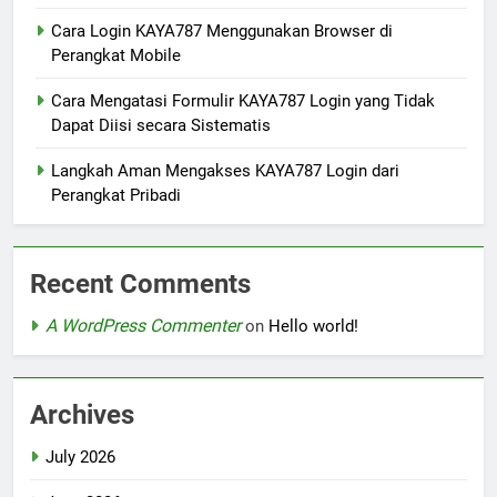
Cara Login KAYA787 Menggunakan Browser di
Perangkat Mobile
Cara Mengatasi Formulir KAYA787 Login yang Tidak
Dapat Diisi secara Sistematis
Langkah Aman Mengakses KAYA787 Login dari
Perangkat Pribadi
Recent Comments
A WordPress Commenter
on
Hello world!
Archives
July 2026