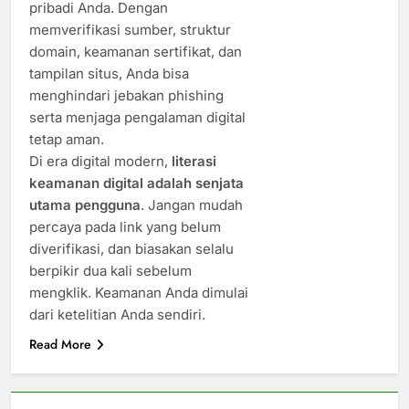
pribadi Anda. Dengan
memverifikasi sumber, struktur
domain, keamanan sertifikat, dan
tampilan situs, Anda bisa
menghindari jebakan phishing
serta menjaga pengalaman digital
tetap aman.
Di era digital modern,
literasi
keamanan digital adalah senjata
utama pengguna
. Jangan mudah
percaya pada link yang belum
diverifikasi, dan biasakan selalu
berpikir dua kali sebelum
mengklik. Keamanan Anda dimulai
dari ketelitian Anda sendiri.
Read More