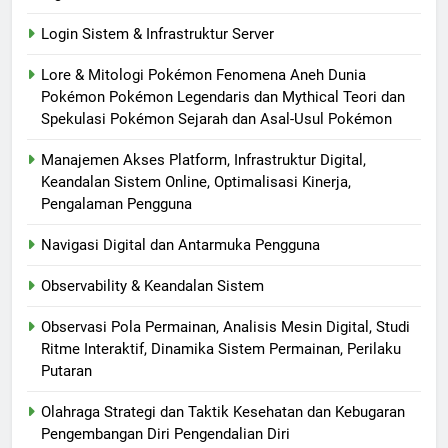
Login Sistem & Infrastruktur Server
Lore & Mitologi Pokémon Fenomena Aneh Dunia
Pokémon Pokémon Legendaris dan Mythical Teori dan
Spekulasi Pokémon Sejarah dan Asal-Usul Pokémon
Manajemen Akses Platform, Infrastruktur Digital,
Keandalan Sistem Online, Optimalisasi Kinerja,
Pengalaman Pengguna
Navigasi Digital dan Antarmuka Pengguna
Observability & Keandalan Sistem
Observasi Pola Permainan, Analisis Mesin Digital, Studi
Ritme Interaktif, Dinamika Sistem Permainan, Perilaku
Putaran
Olahraga Strategi dan Taktik Kesehatan dan Kebugaran
Pengembangan Diri Pengendalian Diri