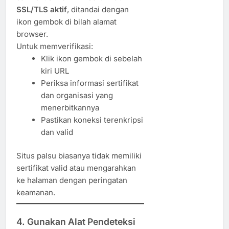
SSL/TLS aktif
, ditandai dengan
ikon gembok di bilah alamat
browser.
Untuk memverifikasi:
Klik ikon gembok di sebelah
kiri URL
Periksa informasi sertifikat
dan organisasi yang
menerbitkannya
Pastikan koneksi terenkripsi
dan valid
Situs palsu biasanya tidak memiliki
sertifikat valid atau mengarahkan
ke halaman dengan peringatan
keamanan.
4. Gunakan Alat Pendeteksi