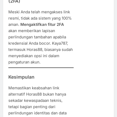
(2FA)
Meski Anda telah mengakses link
resmi, tidak ada sistem yang 100%
aman.
Mengaktifkan fitur 2FA
akan memberikan lapisan
perlindungan tambahan apabila
kredensial Anda bocor. Kaya787,
termasuk Horas88, biasanya sudah
menyediakan opsi ini dalam
pengaturan akun.
Kesimpulan
Memastikan keabsahan link
alternatif Horas88 bukan hanya
sekadar kewaspadaan teknis,
tetapi bagian penting dari
perlindungan identitas dan data