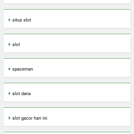
situs slot
slot
spaceman
slot dana
slot gacor hari ini