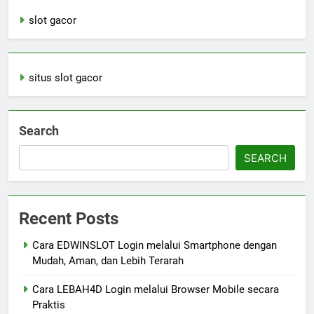
slot gacor
situs slot gacor
Search
SEARCH
Recent Posts
Cara EDWINSLOT Login melalui Smartphone dengan
Mudah, Aman, dan Lebih Terarah
Cara LEBAH4D Login melalui Browser Mobile secara
Praktis