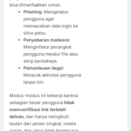
bisa dimanfaatkan untuk:
Phishing
: Mengelabui
pengguna agar
memasukkan data login ke
situs palsu.
Penyebaran malware
:
Menginfeksi perangkat
pengguna melalui file atau
skrip berbahaya.
Pemantauan ilegal
:
Melacak aktivitas pengguna
tanpa izin.
Modus-modus ini bekerja karena
sebagian besar pengguna
tidak
memverifikasi link terlebih
dahulu
, dan hanya mengikuti
tautan dari pesan singkat, media
sosial, atau situs tidak terpercaya.