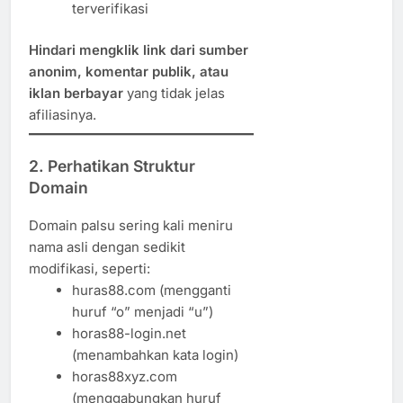
terverifikasi
Hindari mengklik link dari sumber
anonim, komentar publik, atau
iklan berbayar
yang tidak jelas
afiliasinya.
2. Perhatikan Struktur
Domain
Domain palsu sering kali meniru
nama asli dengan sedikit
modifikasi, seperti:
huras88.com (mengganti
huruf “o” menjadi “u”)
horas88-login.net
(menambahkan kata login)
horas88xyz.com
(menggabungkan huruf