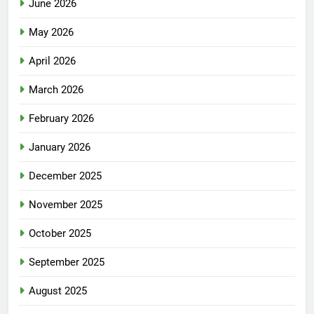
June 2026
May 2026
April 2026
March 2026
February 2026
January 2026
December 2025
November 2025
October 2025
September 2025
August 2025