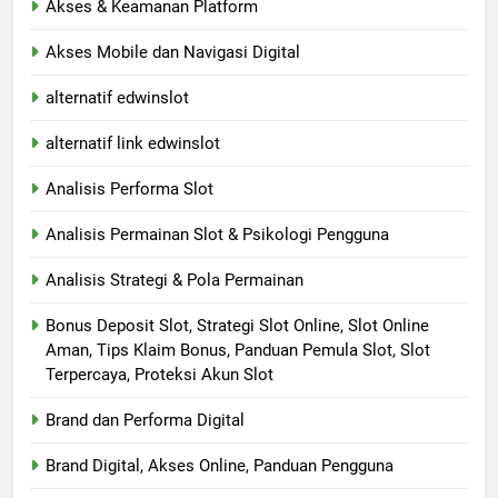
Akses & Keamanan Platform
Akses Mobile dan Navigasi Digital
alternatif edwinslot
alternatif link edwinslot
Analisis Performa Slot
Analisis Permainan Slot & Psikologi Pengguna
Analisis Strategi & Pola Permainan
Bonus Deposit Slot, Strategi Slot Online, Slot Online
Aman, Tips Klaim Bonus, Panduan Pemula Slot, Slot
Terpercaya, Proteksi Akun Slot
Brand dan Performa Digital
Brand Digital, Akses Online, Panduan Pengguna