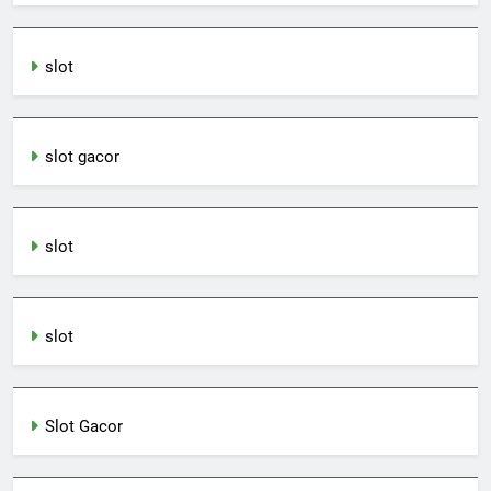
slot
slot gacor
slot
slot
Slot Gacor