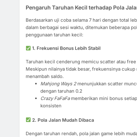
Pengaruh Taruhan Kecil terhadap Pola Jal
Berdasarkan uji coba selama 7 hari dengan total leb
dalam berbagai sesi waktu, ditemukan beberapa pol
penggunaan taruhan kecil:
1.
Frekuensi Bonus Lebih Stabil
Taruhan kecil cenderung memicu scatter atau free 
Meskipun nilainya tidak besar, frekuensinya cuku
menambah saldo.
Mahjong Ways 2
menunjukkan scatter muncul
dengan taruhan 0.2
Crazy FaFaFa
memberikan mini bonus setiap 
konsisten
2.
Pola Jalan Mudah Dibaca
Dengan taruhan rendah, pola jalan game lebih muda