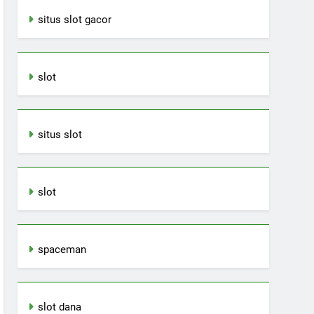
situs slot gacor
slot
situs slot
slot
spaceman
slot dana