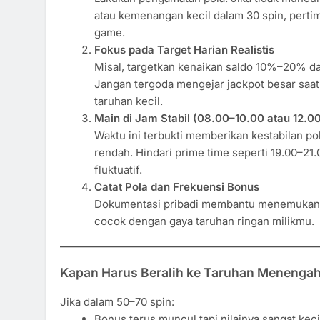
atau kemenangan kecil dalam 30 spin, pert
game.
Fokus pada Target Harian Realistis
Misal, targetkan kenaikan saldo 10%–20% dar
Jangan tergoda mengejar jackpot besar sa
taruhan kecil.
Main di Jam Stabil (08.00–10.00 atau 12.0
Waktu ini terbukti memberikan kestabilan po
rendah. Hindari prime time seperti 19.00–21.
fluktuatif.
Catat Pola dan Frekuensi Bonus
Dokumentasi pribadi membantu menemukan
cocok dengan gaya taruhan ringan milikmu.
Kapan Harus Beralih ke Taruhan Menenga
Jika dalam 50–70 spin:
Bonus terus muncul tapi nilainya sangat keci