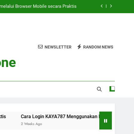
elalui Browser Mobile secara Praktis
gunakan Browser di Perangkat Mobile
g Tidak Dapat Diisi secara Sistematis
ngan Mudah, Aman, dan Lebih Terarah
NEWSLETTER
RANDOM NEWS
one
elalui Browser Mobile secara Praktis
gunakan Browser di Perangkat Mobile
g Tidak Dapat Diisi secara Sistematis
ra Login KAYA787 Menggunakan Browser di Perangkat Mobil
Weeks Ago