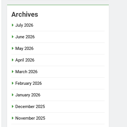
Archives
July 2026
June 2026
May 2026
April 2026
March 2026
February 2026
January 2026
December 2025
November 2025