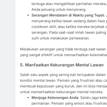
terduga atau mengalihkan perhatian mereka,
Anda peluang untuk menyerang.
Serangan Mendalam di Waktu yang Tepat
:
menyerang ketika lawan sedang dalam fase
cooldown skill, atau ketika mereka terjebak 
serangan. Pada saat-saat inilah lawan paling
sulit untuk melakukan perlawanan.
Melakukan serangan yang tidak terduga saat lawan 
yang sangat efektif untuk memanfaatkan kelemaha
5. Manfaatkan Kekurangan Mental Lawan
Salah satu aspek yang sering kali terlupakan dalam
kondisi mental lawan. Pemain yang frustrasi atau c
membuat keputusan yang buruk, dan ini bisa menj
untuk memanfaatkan kekurangan mental mereka.
Menjaga Ketenangan Anda
: Selalu jaga ke
permainan. Pemain yang emosi atau frustras