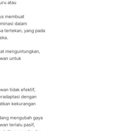
uru atau
rus membuat
minasi dalam
a tertekan, yang pada
eka.
gat menguntungkan,
awan untuk
an tidak efektif,
eradaptasi dengan
aatkan kekurangan
adang mengubah gaya
an terlalu pasif,