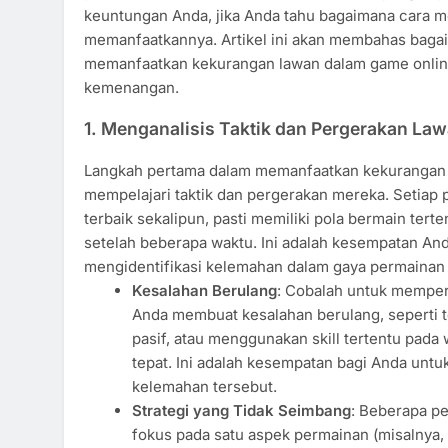
keuntungan Anda, jika Anda tahu bagaimana cara m
memanfaatkannya. Artikel ini akan membahas baga
memanfaatkan kekurangan lawan dalam game onlin
kemenangan.
1. Menganalisis Taktik dan Pergerakan La
Langkah pertama dalam memanfaatkan kekurangan 
mempelajari taktik dan pergerakan mereka. Setiap
terbaik sekalipun, pasti memiliki pola bermain terte
setelah beberapa waktu. Ini adalah kesempatan An
mengidentifikasi kelemahan dalam gaya permainan
Kesalahan Berulang
: Cobalah untuk memper
Anda membuat kesalahan berulang, seperti ter
pasif, atau menggunakan skill tertentu pada
tepat. Ini adalah kesempatan bagi Anda untu
kelemahan tersebut.
Strategi yang Tidak Seimbang
: Beberapa p
fokus pada satu aspek permainan (misalnya,