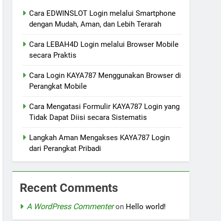
Cara EDWINSLOT Login melalui Smartphone
dengan Mudah, Aman, dan Lebih Terarah
Cara LEBAH4D Login melalui Browser Mobile
secara Praktis
Cara Login KAYA787 Menggunakan Browser di
Perangkat Mobile
Cara Mengatasi Formulir KAYA787 Login yang
Tidak Dapat Diisi secara Sistematis
Langkah Aman Mengakses KAYA787 Login
dari Perangkat Pribadi
Recent Comments
A WordPress Commenter
on
Hello world!