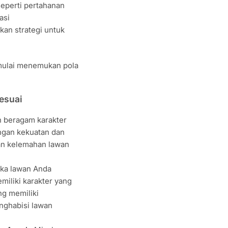
seperti pertahanan
asi
kan strategi untuk
mulai menemukan pola
esuai
 beragam karakter
ngan kekuatan dan
an kelemahan lawan
Jika lawan Anda
iliki karakter yang
ng memiliki
nghabisi lawan