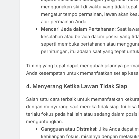
menggunakan skill di waktu yang tidak tepat
mengatur tempo permainan, lawan akan kesu
alur permainan Anda.
Mencari Jeda dalam Pertahanan
: Saat law
kesalahan atau berada dalam posisi yang ti
seperti membuka pertahanan atau menggunak
perhitungan, itu adalah saat yang tepat unt
Timing yang tepat dapat mengubah jalannya perma
Anda kesempatan untuk memanfaatkan setiap kesal
4. Menyerang Ketika Lawan Tidak Siap
Salah satu cara terbaik untuk memanfaatkan kekur
dengan menyerang saat mereka tidak siap. Ini bisa 
terlalu fokus pada hal lain atau sedang dalam posisi
menguntungkan.
Gangguan atau Distraksi
: Jika Anda dapat 
kehilangan fokus, misalnya dengan melakuka