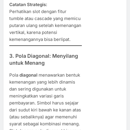
Catatan Strategis:
Perhatikan slot dengan fitur
tumble atau cascade yang memicu
putaran ulang setelah kemenangan
vertikal, karena potensi
kemenangannya bisa berlipat.
3. Pola Diagonal: Menyilang
untuk Menang
Pola
diagonal
menawarkan bentuk
kemenangan yang lebih dinamis
dan sering digunakan untuk
meningkatkan variasi garis
pembayaran. Simbol harus sejajar
dari sudut kiri bawah ke kanan atas
(atau sebaliknya) agar memenuhi
syarat sebagai kombinasi menang.