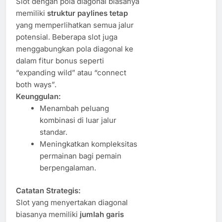
Slot dengan pola diagonal biasanya
memiliki
struktur paylines tetap
yang memperlihatkan semua jalur
potensial. Beberapa slot juga
menggabungkan pola diagonal ke
dalam fitur bonus seperti
“expanding wild” atau “connect
both ways”.
Keunggulan:
Menambah peluang
kombinasi di luar jalur
standar.
Meningkatkan kompleksitas
permainan bagi pemain
berpengalaman.
Catatan Strategis:
Slot yang menyertakan diagonal
biasanya memiliki
jumlah garis