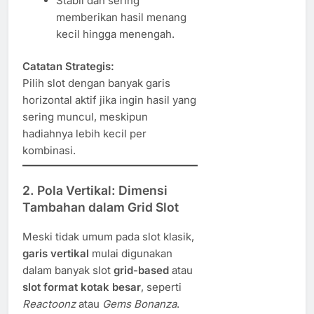
Stabil dan sering
memberikan hasil menang
kecil hingga menengah.
Catatan Strategis:
Pilih slot dengan banyak garis
horizontal aktif jika ingin hasil yang
sering muncul, meskipun
hadiahnya lebih kecil per
kombinasi.
2. Pola Vertikal: Dimensi
Tambahan dalam Grid Slot
Meski tidak umum pada slot klasik,
garis vertikal
mulai digunakan
dalam banyak slot
grid-based
atau
slot format kotak besar
, seperti
Reactoonz
atau
Gems Bonanza
.