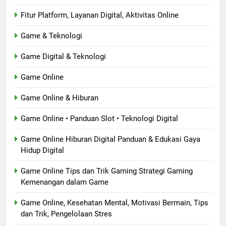
Fitur Platform, Layanan Digital, Aktivitas Online
Game & Teknologi
Game Digital & Teknologi
Game Online
Game Online & Hiburan
Game Online • Panduan Slot • Teknologi Digital
Game Online Hiburan Digital Panduan & Edukasi Gaya
Hidup Digital
Game Online Tips dan Trik Gaming Strategi Gaming
Kemenangan dalam Game
Game Online, Kesehatan Mental, Motivasi Bermain, Tips
dan Trik, Pengelolaan Stres