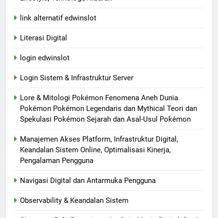
link alternatif edwinslot
Literasi Digital
login edwinslot
Login Sistem & Infrastruktur Server
Lore & Mitologi Pokémon Fenomena Aneh Dunia
Pokémon Pokémon Legendaris dan Mythical Teori dan
Spekulasi Pokémon Sejarah dan Asal-Usul Pokémon
Manajemen Akses Platform, Infrastruktur Digital,
Keandalan Sistem Online, Optimalisasi Kinerja,
Pengalaman Pengguna
Navigasi Digital dan Antarmuka Pengguna
Observability & Keandalan Sistem