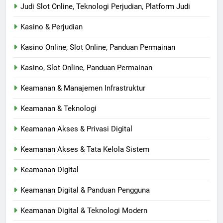
Judi Slot Online, Teknologi Perjudian, Platform Judi
Kasino & Perjudian
Kasino Online, Slot Online, Panduan Permainan
Kasino, Slot Online, Panduan Permainan
Keamanan & Manajemen Infrastruktur
Keamanan & Teknologi
Keamanan Akses & Privasi Digital
Keamanan Akses & Tata Kelola Sistem
Keamanan Digital
Keamanan Digital & Panduan Pengguna
Keamanan Digital & Teknologi Modern