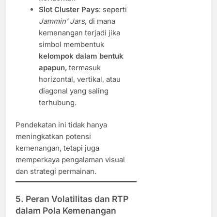
Slot Cluster Pays
: seperti
Jammin’ Jars
, di mana
kemenangan terjadi jika
simbol membentuk
kelompok dalam bentuk
apapun
, termasuk
horizontal, vertikal, atau
diagonal yang saling
terhubung.
Pendekatan ini tidak hanya
meningkatkan potensi
kemenangan, tetapi juga
memperkaya pengalaman visual
dan strategi permainan.
5. Peran Volatilitas dan RTP
dalam Pola Kemenangan