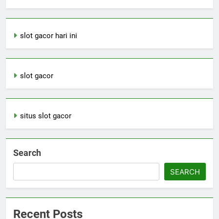
slot gacor hari ini
slot gacor
situs slot gacor
Search
SEARCH
Recent Posts