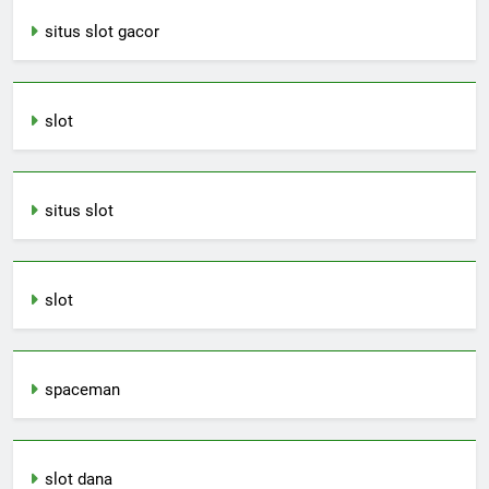
situs slot gacor
slot
situs slot
slot
spaceman
slot dana