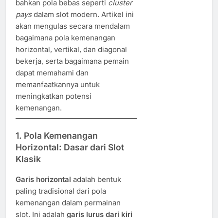
bahkan pola bebas seperti
cluster
pays
dalam slot modern. Artikel ini
akan mengulas secara mendalam
bagaimana pola kemenangan
horizontal, vertikal, dan diagonal
bekerja, serta bagaimana pemain
dapat memahami dan
memanfaatkannya untuk
meningkatkan potensi
kemenangan.
1. Pola Kemenangan
Horizontal: Dasar dari Slot
Klasik
Garis horizontal
adalah bentuk
paling tradisional dari pola
kemenangan dalam permainan
slot. Ini adalah
garis lurus dari kiri