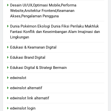
Desain UI/UX,Optimasi Mobile,Performa
Website,Arsitektur Frontend,Keamanan
Akses,Pengalaman Pengguna
Dunia Pokémon Ekologi Dunia Fiksi Perilaku Makhluk
Fantasi Konflik dan Keseimbangan Alam Imajinasi dan
Lingkungan
Edukasi & Keamanan Digital
Edukasi Brand Digital
Edukasi Digital & Strategi Bermain
edwinslot
edwinslot alternatif
edwinslot link alternatif
edwinslot login