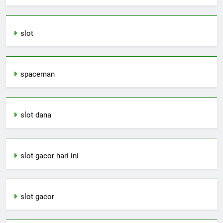
slot
spaceman
slot dana
slot gacor hari ini
slot gacor