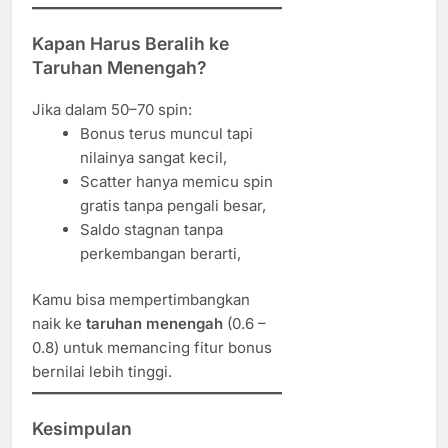
Kapan Harus Beralih ke
Taruhan Menengah?
Jika dalam 50–70 spin:
Bonus terus muncul tapi
nilainya sangat kecil,
Scatter hanya memicu spin
gratis tanpa pengali besar,
Saldo stagnan tanpa
perkembangan berarti,
Kamu bisa mempertimbangkan
naik ke
taruhan menengah
(0.6 –
0.8) untuk memancing fitur bonus
bernilai lebih tinggi.
Kesimpulan