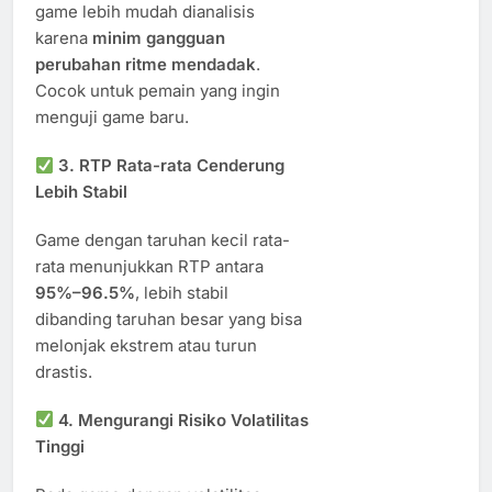
game lebih mudah dianalisis
karena
minim gangguan
perubahan ritme mendadak
.
Cocok untuk pemain yang ingin
menguji game baru.
3.
RTP Rata-rata Cenderung
Lebih Stabil
Game dengan taruhan kecil rata-
rata menunjukkan RTP antara
95%–96.5%
, lebih stabil
dibanding taruhan besar yang bisa
melonjak ekstrem atau turun
drastis.
4.
Mengurangi Risiko Volatilitas
Tinggi