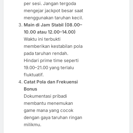
per sesi. Jangan tergoda
mengejar jackpot besar saat
menggunakan taruhan kecil.
Main di Jam Stabil (08.00–
10.00 atau 12.00–14.00)
Waktu ini terbukti
memberikan kestabilan pola
pada taruhan rendah.
Hindari prime time seperti
19.00–21.00 yang terlalu
fluktuatif.
Catat Pola dan Frekuensi
Bonus
Dokumentasi pribadi
membantu menemukan
game mana yang cocok
dengan gaya taruhan ringan
milikmu.