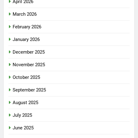
April 2026
March 2026
February 2026
January 2026
December 2025
November 2025
October 2025
September 2025
August 2025
July 2025
June 2025