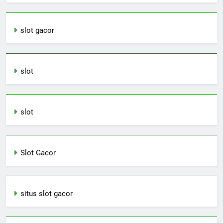
slot gacor
slot
slot
Slot Gacor
situs slot gacor