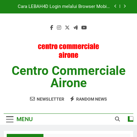
Skip
Cara Login KAYA787 Menggunakan Browser di
to
Perangkat Mobile
content
Cara Mengatasi Formulir KAYA787 Login yang
Tidak Dapat Diisi secara Sistematis
Cara EDWINSLOT Login melalui Smartphone
dengan Mudah, Aman, dan Lebih Terarah
Cara LEBAH4D Login melalui Browser Mobile
secara Praktis
Cara Login KAYA787 Menggunakan Browser di
Perangkat Mobile
Centro Commerciale
Cara Mengatasi Formulir KAYA787 Login yang
Airone
Tidak Dapat Diisi secara Sistematis
NEWSLETTER
RANDOM NEWS
MENU