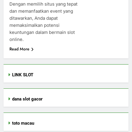
Dengan memilih situs yang tepat
dan memanfaatkan event yang
ditawarkan, Anda dapat
memaksimalkan potensi
keuntungan dalam bermain slot
online.
Read More
LINK SLOT
dana slot gacor
toto macau