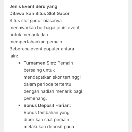
Jenis Event Seru yang
Ditawarkan Situs Slot Gacor
Situs slot gacor biasanya
menawarkan berbagai jenis event
untuk menarik dan
mempertahankan pemain.
Beberapa event populer antara
lain:
Turnamen Slot:
Pemain
bersaing untuk
mendapatkan skor tertinggi
dalam periode tertentu
dengan hadiah menarik bagi
pemenang.​
Bonus Deposit Harian:
Bonus tambahan yang
diberikan saat pemain
melakukan deposit pada