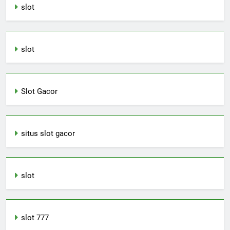
slot
slot
Slot Gacor
situs slot gacor
slot
slot 777