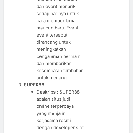
dan event menarik
setiap harinya untuk
para member lama
maupun baru. Event-
event tersebut
dirancang untuk
meningkatkan
pengalaman bermain
dan memberikan
kesempatan tambahan
untuk menang.
SUPER88
Deskripsi:
SUPER88
adalah situs judi
online terpercaya
yang menjalin
kerjasama resmi
dengan developer slot