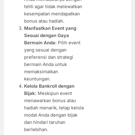
teliti agar tidak melewatkan
kesempatan mendapatkan
bonus atau hadiah.​
Manfaatkan Event yang
Sesuai dengan Gaya
Bermain Anda:
Pilih event
yang sesuai dengan
preferensi dan strategi
bermain Anda untuk
memaksimalkan
keuntungan.​
Kelola Bankroll dengan
Bijak:
Meskipun event
menawarkan bonus atau
hadiah menarik, tetap kelola
modal Anda dengan bijak
dan hindari taruhan
berlebihan.​