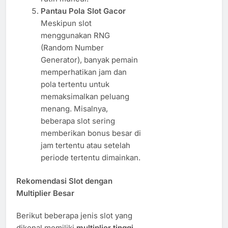
Pantau Pola Slot Gacor
Meskipun slot
menggunakan RNG
(Random Number
Generator), banyak pemain
memperhatikan jam dan
pola tertentu untuk
memaksimalkan peluang
menang. Misalnya,
beberapa slot sering
memberikan bonus besar di
jam tertentu atau setelah
periode tertentu dimainkan.
Rekomendasi Slot dengan
Multiplier Besar
Berikut beberapa jenis slot yang
dikenal memiliki
multiplier tinggi