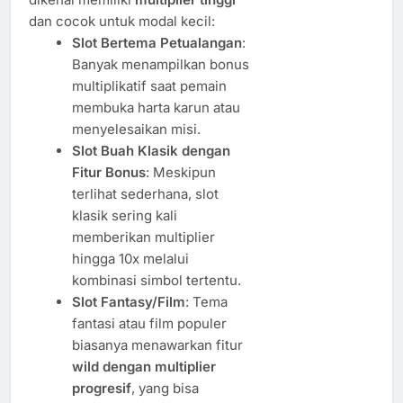
dan cocok untuk modal kecil:
Slot Bertema Petualangan
:
Banyak menampilkan bonus
multiplikatif saat pemain
membuka harta karun atau
menyelesaikan misi.
Slot Buah Klasik dengan
Fitur Bonus
: Meskipun
terlihat sederhana, slot
klasik sering kali
memberikan multiplier
hingga 10x melalui
kombinasi simbol tertentu.
Slot Fantasy/Film
: Tema
fantasi atau film populer
biasanya menawarkan fitur
wild dengan multiplier
progresif
, yang bisa