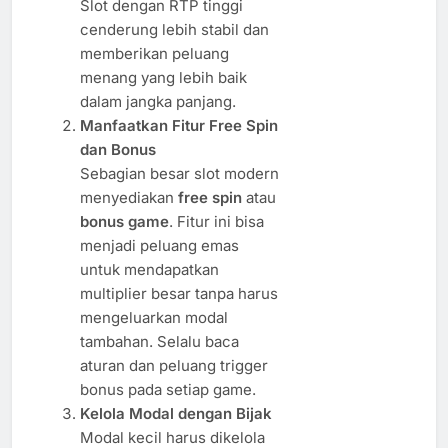
Slot dengan RTP tinggi
cenderung lebih stabil dan
memberikan peluang
menang yang lebih baik
dalam jangka panjang.
Manfaatkan Fitur Free Spin
dan Bonus
Sebagian besar slot modern
menyediakan
free spin
atau
bonus game
. Fitur ini bisa
menjadi peluang emas
untuk mendapatkan
multiplier besar tanpa harus
mengeluarkan modal
tambahan. Selalu baca
aturan dan peluang trigger
bonus pada setiap game.
Kelola Modal dengan Bijak
Modal kecil harus dikelola