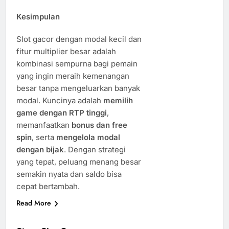
Kesimpulan
Slot gacor dengan modal kecil dan
fitur multiplier besar adalah
kombinasi sempurna bagi pemain
yang ingin meraih kemenangan
besar tanpa mengeluarkan banyak
modal. Kuncinya adalah
memilih
game dengan RTP tinggi
,
memanfaatkan
bonus dan free
spin
, serta
mengelola modal
dengan bijak
. Dengan strategi
yang tepat, peluang menang besar
semakin nyata dan saldo bisa
cepat bertambah.
Read More