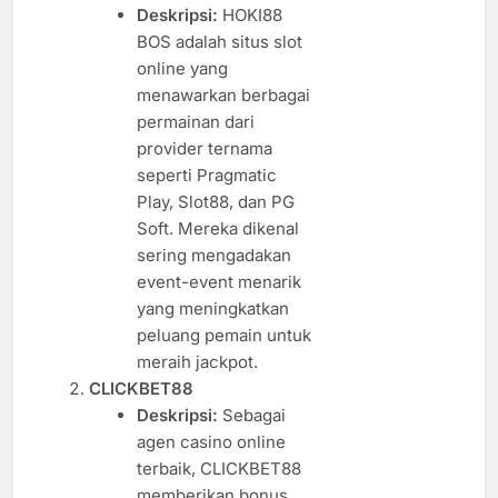
Deskripsi:
HOKI88
BOS adalah situs slot
online yang
menawarkan berbagai
permainan dari
provider ternama
seperti Pragmatic
Play, Slot88, dan PG
Soft. Mereka dikenal
sering mengadakan
event-event menarik
yang meningkatkan
peluang pemain untuk
meraih jackpot. ​
CLICKBET88
Deskripsi:
Sebagai
agen casino online
terbaik, CLICKBET88
memberikan bonus