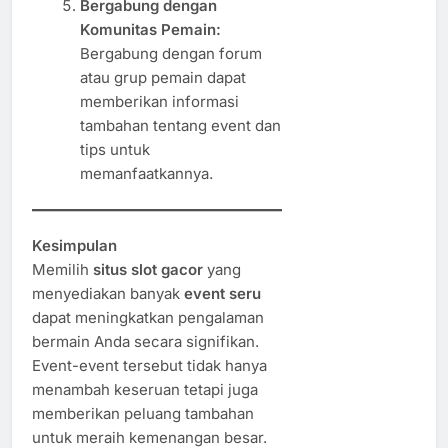
Bergabung dengan
Komunitas Pemain:
Bergabung dengan forum
atau grup pemain dapat
memberikan informasi
tambahan tentang event dan
tips untuk
memanfaatkannya.​
Kesimpulan
Memilih
situs slot gacor
yang
menyediakan banyak
event seru
dapat meningkatkan pengalaman
bermain Anda secara signifikan.
Event-event tersebut tidak hanya
menambah keseruan tetapi juga
memberikan peluang tambahan
untuk meraih kemenangan besar.