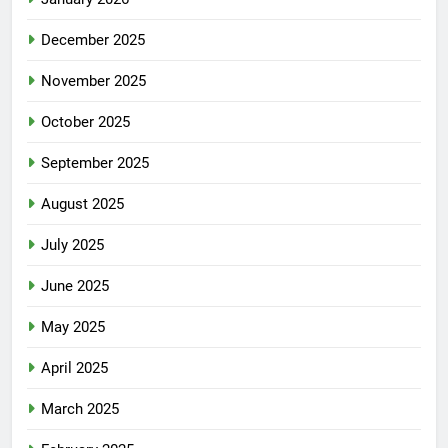
December 2025
November 2025
October 2025
September 2025
August 2025
July 2025
June 2025
May 2025
April 2025
March 2025