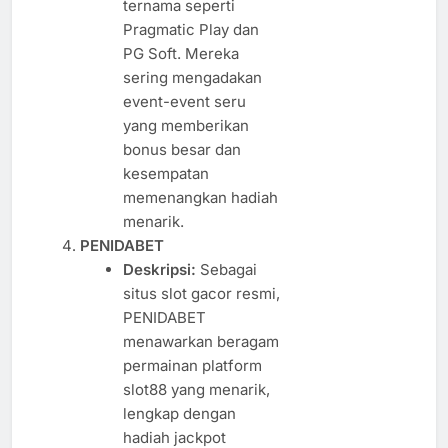
ternama seperti
Pragmatic Play dan
PG Soft. Mereka
sering mengadakan
event-event seru
yang memberikan
bonus besar dan
kesempatan
memenangkan hadiah
menarik. ​
PENIDABET
Deskripsi:
Sebagai
situs slot gacor resmi,
PENIDABET
menawarkan beragam
permainan platform
slot88 yang menarik,
lengkap dengan
hadiah jackpot