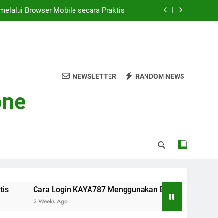
elalui Browser Mobile secara Praktis
gunakan Browser di Perangkat Mobile
g Tidak Dapat Diisi secara Sistematis
ngan Mudah, Aman, dan Lebih Terarah
NEWSLETTER
RANDOM NEWS
one
elalui Browser Mobile secara Praktis
gunakan Browser di Perangkat Mobile
g Tidak Dapat Diisi secara Sistematis
ra Login KAYA787 Menggunakan Browser di Perangkat Mobile
eeks Ago