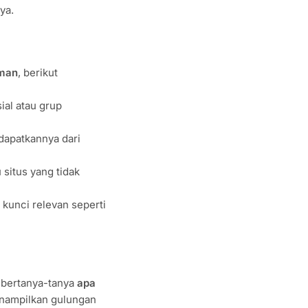
ya.
aman
, berikut
ial atau grup
dapatkannya dari
 situs yang tidak
kunci relevan seperti
 bertanya-tanya
apa
menampilkan gulungan