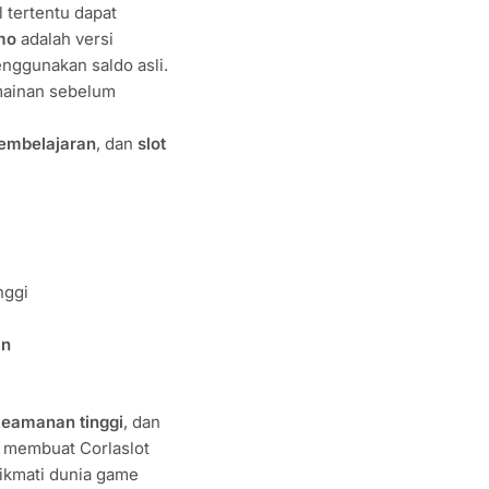
 tertentu dapat
mo
adalah versi
nggunakan saldo asli.
mainan sebelum
pembelajaran
, dan
slot
nggi
an
keamanan tinggi
, dan
i membuat Corlaslot
nikmati dunia game