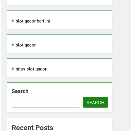
slot gacor hari ini
slot gacor
situs slot gacor
Search
SEARCH
Recent Posts