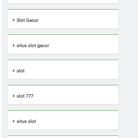
Slot Gacor
situs slot gacor
slot
slot 777
situs slot