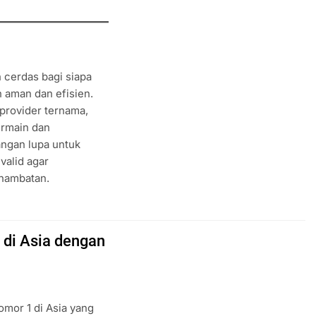
 cerdas bagi siapa
n aman dan efisien.
provider ternama,
ermain dan
angan lupa untuk
valid agar
 hambatan.
 di Asia dengan
mor 1 di Asia yang