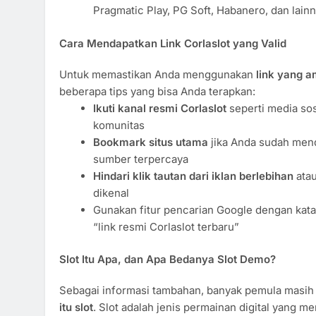
Pragmatic Play, PG Soft, Habanero, dan lainn
Cara Mendapatkan Link Corlaslot yang Valid
Untuk memastikan Anda menggunakan
link yang 
beberapa tips yang bisa Anda terapkan:
Ikuti kanal resmi Corlaslot
seperti media sos
komunitas
Bookmark situs utama
jika Anda sudah men
sumber terpercaya
Hindari klik tautan dari iklan berlebihan
atau
dikenal
Gunakan fitur pencarian Google dengan kata 
“link resmi Corlaslot terbaru”
Slot Itu Apa, dan Apa Bedanya Slot Demo?
Sebagai informasi tambahan, banyak pemula masih
itu slot
. Slot adalah jenis permainan digital yang 