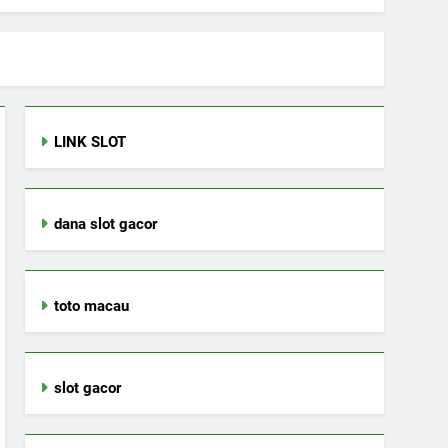
LINK SLOT
dana slot gacor
toto macau
slot gacor