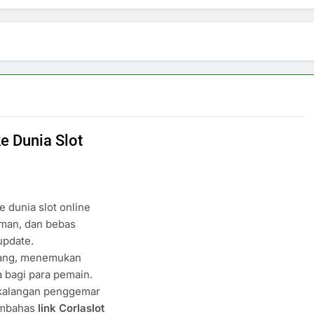
e Dunia Slot
e dunia slot online
aman, dan bebas
update.
bang, menemukan
a bagi para pemain.
i kalangan penggemar
membahas
link Corlaslot