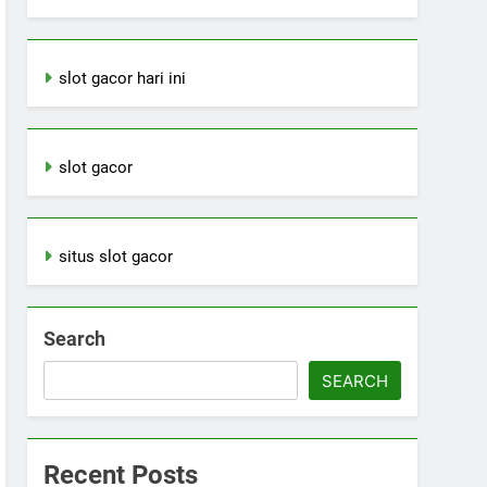
slot gacor hari ini
slot gacor
situs slot gacor
Search
SEARCH
Recent Posts