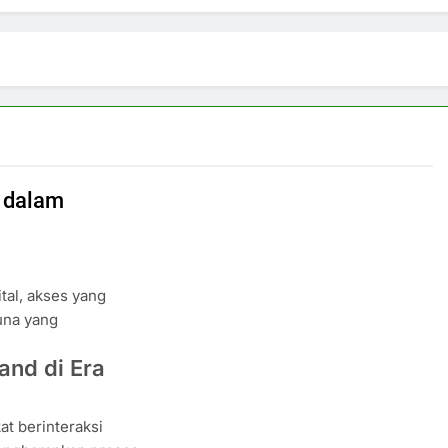
 dalam
al, akses yang
una yang
nd di Era
at berinteraksi