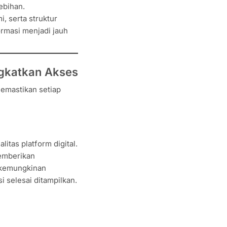
ebihan.
, serta struktur
rmasi menjadi jauh
ngkatkan Akses
memastikan setiap
itas platform digital.
emberikan
 kemungkinan
 selesai ditampilkan.