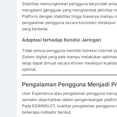
Stabilitas memungkinkan pengguna berpindah anta
mengalami gangguan yang menghambat aktivitas m
Platform dengan stabilitas tinggi biasanya mamp
pengalaman pengguna secara konsisten meskipun 
yang berbeda.
Adaptasi terhadap Kondisi Jaringan
Tidak semua pengguna memiliki koneksi internet y
Sistem digital yang baik mampu melakukan optimas
tetap dapat dimuat secara efisien meskipun kualitas
optimal.
Pengalaman Pengguna Menjadi Pri
User Experience atau pengalaman pengguna meru
semakin diperhatikan dalam pengembangan platform
Pada EDWINSLOT, kualitas pengalaman pengguna dap
beberapa indikator berikut.