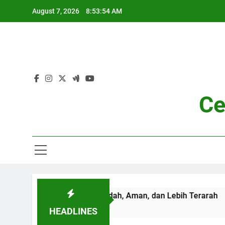
Skip
August 7, 2026
8:53:55 AM
to
content
Ce
phone dengan Mudah, Aman, dan Lebih Terarah
Cara L
2 Weeks 
HEADLINES