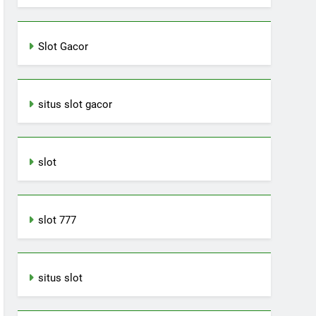
Slot Gacor
situs slot gacor
slot
slot 777
situs slot