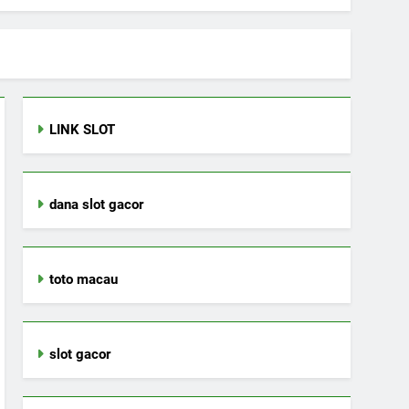
LINK SLOT
dana slot gacor
toto macau
slot gacor