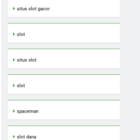
situs slot gacor
slot
situs slot
slot
spaceman
slot dana