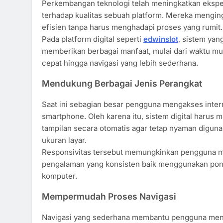
Perkembangan teknologi telah meningkatkan eksp
terhadap kualitas sebuah platform. Mereka mengin
efisien tanpa harus menghadapi proses yang rumit.
Pada platform digital seperti
edwinslot
, sistem yan
memberikan berbagai manfaat, mulai dari waktu mu
cepat hingga navigasi yang lebih sederhana.
Mendukung Berbagai Jenis Perangkat
Saat ini sebagian besar pengguna mengakses inter
smartphone. Oleh karena itu, sistem digital haru
tampilan secara otomatis agar tetap nyaman digun
ukuran layar.
Responsivitas tersebut memungkinkan pengguna 
pengalaman yang konsisten baik menggunakan pons
komputer.
Mempermudah Proses Navigasi
Navigasi yang sederhana membantu pengguna men