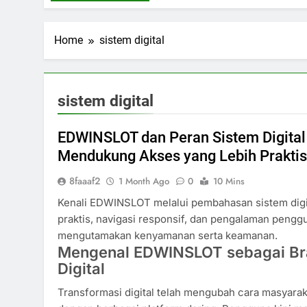
Home
sistem digital
sistem digital
EDWINSLOT dan Peran Sistem Digital
Mendukung Akses yang Lebih Praktis
8faaaf2
1 Month Ago
0
10 Mins
Kenali EDWINSLOT melalui pembahasan sistem digit
praktis, navigasi responsif, dan pengalaman pengg
mengutamakan kenyamanan serta keamanan.
Mengenal EDWINSLOT sebagai Bra
Digital
Transformasi digital telah mengubah cara masyarak