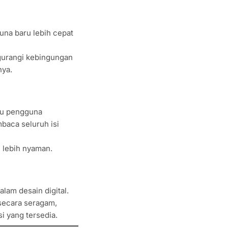
na baru lebih cepat
gurangi kebingungan
nya.
tu pengguna
aca seluruh isi
 lebih nyaman.
lam desain digital.
 secara seragam,
i yang tersedia.