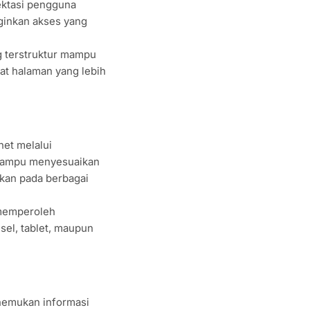
ektasi pengguna
ginkan akses yang
g terstruktur mampu
at halaman yang lebih
net melalui
s mampu menyesuaikan
akan pada berbagai
memperoleh
el, tablet, maupun
emukan informasi