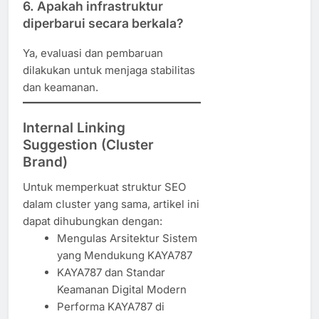
6. Apakah infrastruktur
diperbarui secara berkala?
Ya, evaluasi dan pembaruan
dilakukan untuk menjaga stabilitas
dan keamanan.
Internal Linking
Suggestion (Cluster
Brand)
Untuk memperkuat struktur SEO
dalam cluster yang sama, artikel ini
dapat dihubungkan dengan:
Mengulas Arsitektur Sistem
yang Mendukung KAYA787
KAYA787 dan Standar
Keamanan Digital Modern
Performa KAYA787 di