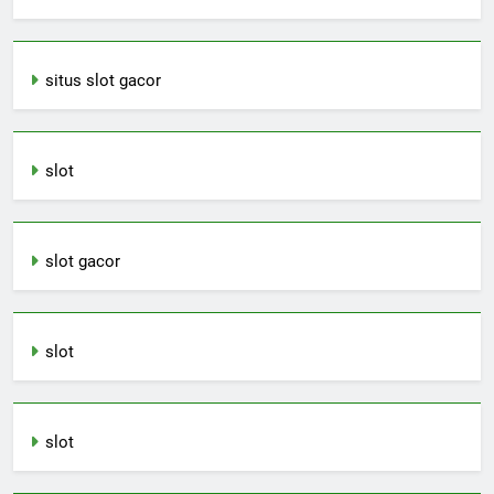
situs slot gacor
slot
slot gacor
slot
slot