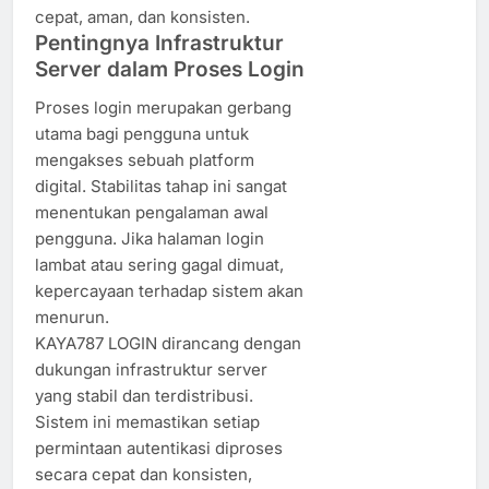
cepat, aman, dan konsisten.
Pentingnya Infrastruktur
Server dalam Proses Login
Proses login merupakan gerbang
utama bagi pengguna untuk
mengakses sebuah platform
digital. Stabilitas tahap ini sangat
menentukan pengalaman awal
pengguna. Jika halaman login
lambat atau sering gagal dimuat,
kepercayaan terhadap sistem akan
menurun.
KAYA787 LOGIN dirancang dengan
dukungan infrastruktur server
yang stabil dan terdistribusi.
Sistem ini memastikan setiap
permintaan autentikasi diproses
secara cepat dan konsisten,