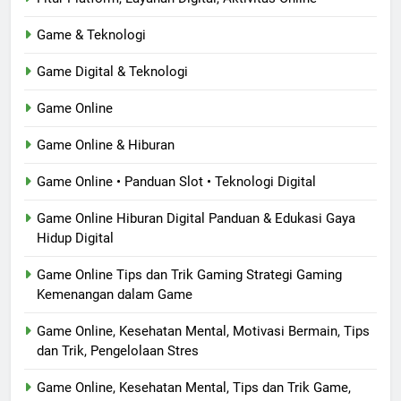
Game & Teknologi
Game Digital & Teknologi
Game Online
Game Online & Hiburan
Game Online • Panduan Slot • Teknologi Digital
Game Online Hiburan Digital Panduan & Edukasi Gaya
Hidup Digital
Game Online Tips dan Trik Gaming Strategi Gaming
Kemenangan dalam Game
Game Online, Kesehatan Mental, Motivasi Bermain, Tips
dan Trik, Pengelolaan Stres
Game Online, Kesehatan Mental, Tips dan Trik Game,