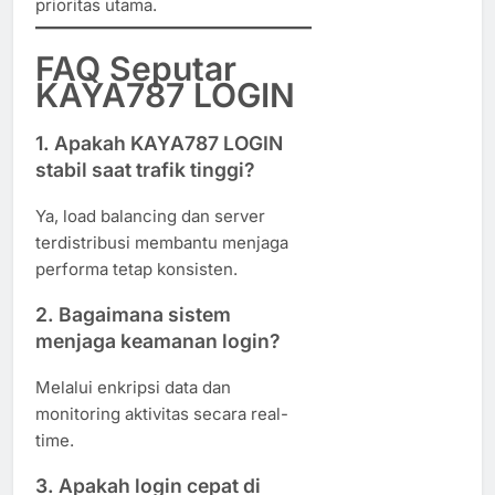
prioritas utama.
FAQ Seputar
KAYA787 LOGIN
1. Apakah KAYA787 LOGIN
stabil saat trafik tinggi?
Ya, load balancing dan server
terdistribusi membantu menjaga
performa tetap konsisten.
2. Bagaimana sistem
menjaga keamanan login?
Melalui enkripsi data dan
monitoring aktivitas secara real-
time.
3. Apakah login cepat di