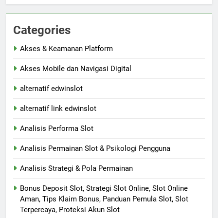
Categories
Akses & Keamanan Platform
Akses Mobile dan Navigasi Digital
alternatif edwinslot
alternatif link edwinslot
Analisis Performa Slot
Analisis Permainan Slot & Psikologi Pengguna
Analisis Strategi & Pola Permainan
Bonus Deposit Slot, Strategi Slot Online, Slot Online
Aman, Tips Klaim Bonus, Panduan Pemula Slot, Slot
Terpercaya, Proteksi Akun Slot