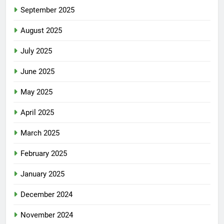
September 2025
August 2025
July 2025
June 2025
May 2025
April 2025
March 2025
February 2025
January 2025
December 2024
November 2024