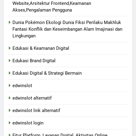
Website,Arsitektur Frontend,Keamanan
Akses,Pengalaman Pengguna
Dunia Pokémon Ekologi Dunia Fiksi Perilaku Makhluk
Fantasi Konflik dan Keseimbangan Alam Imajinasi dan
Lingkungan
Edukasi & Keamanan Digital
Edukasi Brand Digital
Edukasi Digital & Strategi Bermain
edwinslot
edwinslot alternatif
edwinslot link alternatif
edwinslot login
Fitur Platform, Layanan Digital, Aktivitas Online