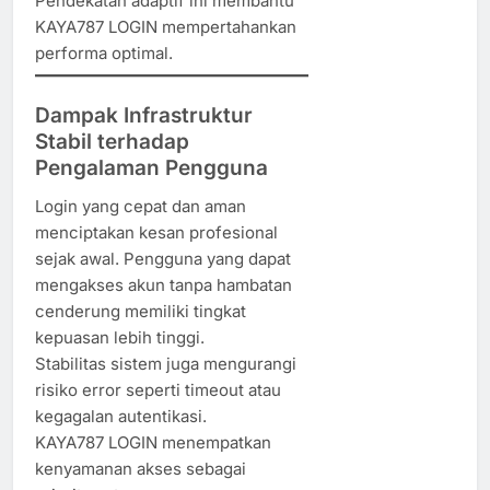
Pendekatan adaptif ini membantu
KAYA787 LOGIN mempertahankan
performa optimal.
Dampak Infrastruktur
Stabil terhadap
Pengalaman Pengguna
Login yang cepat dan aman
menciptakan kesan profesional
sejak awal. Pengguna yang dapat
mengakses akun tanpa hambatan
cenderung memiliki tingkat
kepuasan lebih tinggi.
Stabilitas sistem juga mengurangi
risiko error seperti timeout atau
kegagalan autentikasi.
KAYA787 LOGIN menempatkan
kenyamanan akses sebagai