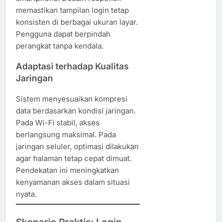
memastikan tampilan login tetap
konsisten di berbagai ukuran layar.
Pengguna dapat berpindah
perangkat tanpa kendala.
Adaptasi terhadap Kualitas
Jaringan
Sistem menyesuaikan kompresi
data berdasarkan kondisi jaringan.
Pada Wi-Fi stabil, akses
berlangsung maksimal. Pada
jaringan seluler, optimasi dilakukan
agar halaman tetap cepat dimuat.
Pendekatan ini meningkatkan
kenyamanan akses dalam situasi
nyata.