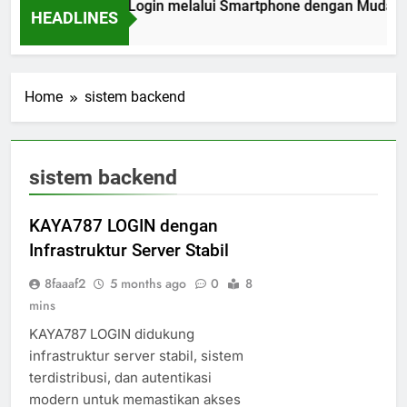
ra EDWINSLOT Login melalui Smartphone dengan Mudah, Ama
HEADLINES
Weeks Ago
Home
sistem backend
sistem backend
KAYA787 LOGIN dengan
Infrastruktur Server Stabil
8faaaf2
5 months ago
0
8
mins
KAYA787 LOGIN didukung
infrastruktur server stabil, sistem
terdistribusi, dan autentikasi
modern untuk memastikan akses