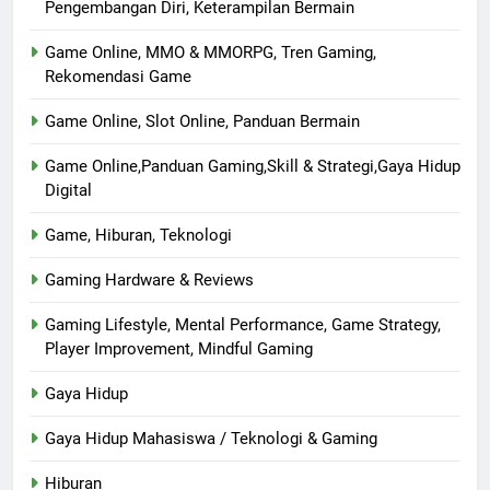
Pengembangan Diri, Keterampilan Bermain
Game Online, MMO & MMORPG, Tren Gaming,
Rekomendasi Game
Game Online, Slot Online, Panduan Bermain
Game Online,Panduan Gaming,Skill & Strategi,Gaya Hidup
Digital
Game, Hiburan, Teknologi
Gaming Hardware & Reviews
Gaming Lifestyle, Mental Performance, Game Strategy,
Player Improvement, Mindful Gaming
Gaya Hidup
Gaya Hidup Mahasiswa / Teknologi & Gaming
Hiburan