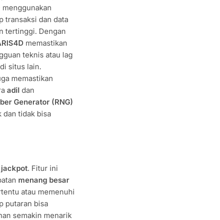
D
menggunakan
 transaksi dan data
n tertinggi. Dengan
ARIS4D
memastikan
guan teknis atau lag
 situs lain.
uga memastikan
ra
adil
dan
er Generator (RNG)
dan tidak bisa
 jackpot
. Fitur ini
patan
menang besar
ertentu atau memenuhi
ap putaran bisa
nan semakin menarik