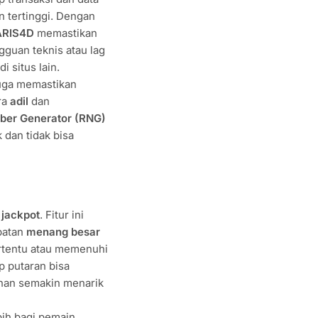
n tertinggi. Dengan
ARIS4D
memastikan
guan teknis atau lag
 situs lain.
uga memastikan
ra
adil
dan
er Generator (RNG)
dan tidak bisa
 jackpot
. Fitur ini
patan
menang besar
ertentu atau memenuhi
ap putaran bisa
nan semakin menarik
ih bagi pemain