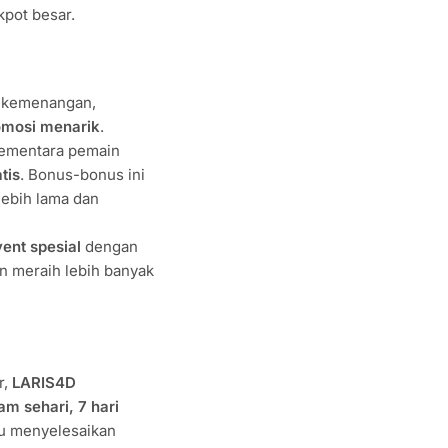
pot besar.
 kemenangan,
omosi menarik
.
sementara pemain
tis
. Bonus-bonus ini
ebih lama dan
ent spesial
dengan
 meraih lebih banyak
r,
LARIS4D
am sehari, 7 hari
u menyelesaikan