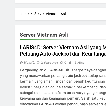
Home
Server Vietnam Asli
Server Vietnam Asli
LARIS4D: Server Vietnam Asli yang
Peluang Auto Jackpot dan Keuntung
8faaaf2
2 Years Ago
0
12 Mins
Bergabunglah di
LARIS4D
, situs terpercaya denga
yang menawarkan peluang
auto jackpot
setiap saa
bermain yang aman, lancar, dan penuh keuntungan 
Industri perjudian online semakin berkembang, da
sebagai salah satu platform
terpercaya
yang meng
kenyamanan dan keamanan pemain. Salah satu keu
ditawarkan
LARIS4D
adalah penggunaan
server Vi