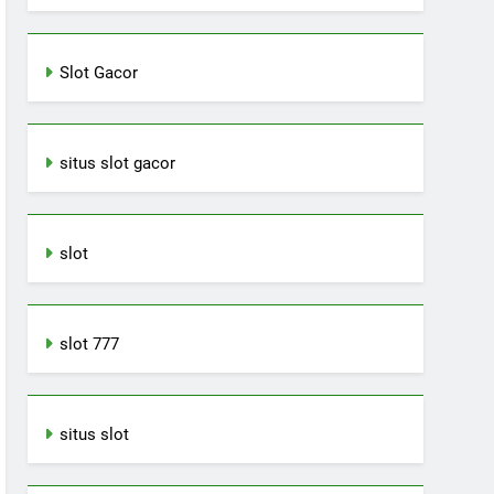
Slot Gacor
situs slot gacor
slot
slot 777
situs slot