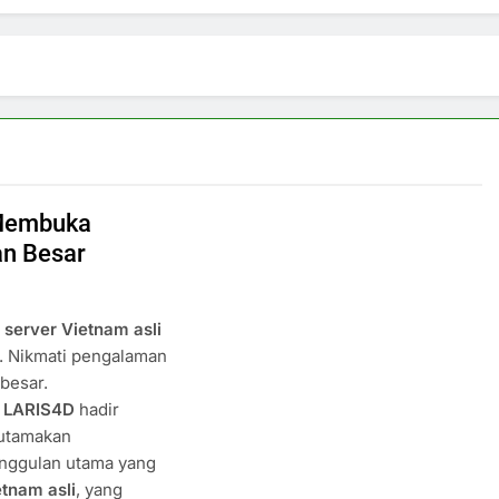
 Membuka
an Besar
n
server Vietnam asli
t. Nikmati pengalaman
besar.
n
LARIS4D
hadir
utamakan
nggulan utama yang
etnam asli
, yang