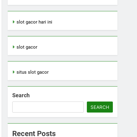
slot gacor hari ini
slot gacor
situs slot gacor
Search
SEARCH
Recent Posts