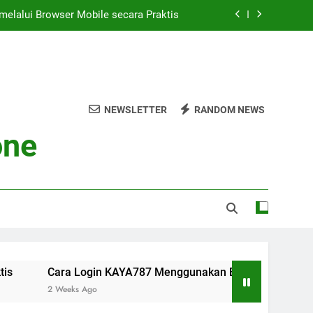
elalui Browser Mobile secara Praktis
gunakan Browser di Perangkat Mobile
g Tidak Dapat Diisi secara Sistematis
ngan Mudah, Aman, dan Lebih Terarah
NEWSLETTER
RANDOM NEWS
one
elalui Browser Mobile secara Praktis
gunakan Browser di Perangkat Mobile
g Tidak Dapat Diisi secara Sistematis
ra Login KAYA787 Menggunakan Browser di Perangkat Mobile
eeks Ago