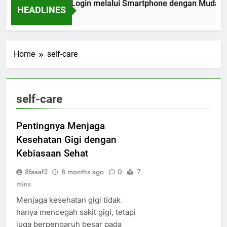
ra EDWINSLOT Login melalui Smartphone dengan Mudah, Ama
HEADLINES
Weeks Ago
Home
self-care
self-care
Pentingnya Menjaga
Kesehatan Gigi dengan
Kebiasaan Sehat
8faaaf2
8 months ago
0
7
mins
Menjaga kesehatan gigi tidak
hanya mencegah sakit gigi, tetapi
juga berpengaruh besar pada