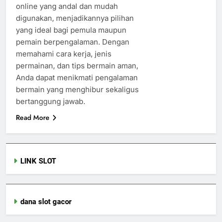
online yang andal dan mudah
digunakan, menjadikannya pilihan
yang ideal bagi pemula maupun
pemain berpengalaman. Dengan
memahami cara kerja, jenis
permainan, dan tips bermain aman,
Anda dapat menikmati pengalaman
bermain yang menghibur sekaligus
bertanggung jawab.
Read More
LINK SLOT
dana slot gacor