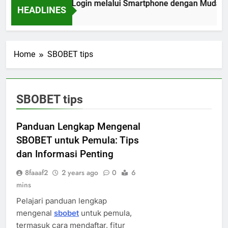
ra EDWINSLOT Login melalui Smartphone dengan Mudah, Ama
HEADLINES
Weeks Ago
Home
SBOBET tips
SBOBET tips
Panduan Lengkap Mengenal
SBOBET untuk Pemula: Tips
dan Informasi Penting
8faaaf2
2 years ago
0
6
mins
Pelajari panduan lengkap
mengenal
sbobet
untuk pemula,
termasuk cara mendaftar, fitur