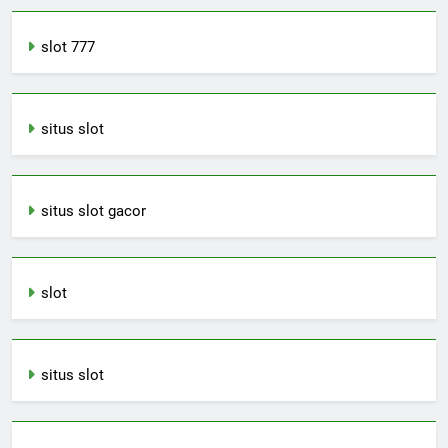
slot 777
situs slot
situs slot gacor
slot
situs slot