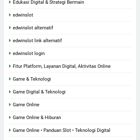
Edukasi Digital & Strategi Bermain
edwinslot
edwinslot alternatif
edwinslot link alternatif
edwinslot login
Fitur Platform, Layanan Digital, Aktivitas Online
Game & Teknologi
Game Digital & Teknologi
Game Online
Game Online & Hiburan
Game Online • Panduan Slot • Teknologi Digital