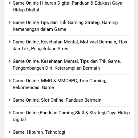
Game Online Hiburan Digital Panduan & Edukasi Gaya
Hidup Digital
Game Online Tips dan Trik Gaming Strategi Gaming
Kemenangan dalam Game
Game Online, Kesehatan Mental, Motivasi Bermain, Tips
dan Trik, Pengelolaan Stres
Game Online, Kesehatan Mental, Tips dan Trik Game,
Pengembangan Diri, Keterampilan Bermain
Game Online, MMO & MMORPG, Tren Gaming,
Rekomendasi Game
Game Online, Slot Online, Panduan Bermain
Game Online,Panduan Gaming,Skill & Strategi,Gaya Hidup
Digital
Game, Hiburan, Teknologi