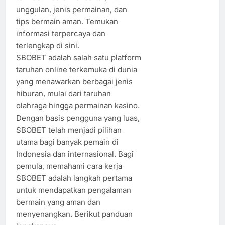
unggulan, jenis permainan, dan
tips bermain aman. Temukan
informasi terpercaya dan
terlengkap di sini.
SBOBET adalah salah satu platform
taruhan online terkemuka di dunia
yang menawarkan berbagai jenis
hiburan, mulai dari taruhan
olahraga hingga permainan kasino.
Dengan basis pengguna yang luas,
SBOBET telah menjadi pilihan
utama bagi banyak pemain di
Indonesia dan internasional. Bagi
pemula, memahami cara kerja
SBOBET adalah langkah pertama
untuk mendapatkan pengalaman
bermain yang aman dan
menyenangkan. Berikut panduan