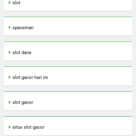
slot
spaceman
slot dana
slot gacor hari ini
slot gacor
situs slot gacor