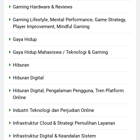
Gaming Hardware & Reviews
Gaming Lifestyle, Mental Performance, Game Strategy,
Player Improvement, Mindful Gaming
Gaya Hidup
Gaya Hidup Mahasiswa / Teknologi & Gaming
Hiburan
Hiburan Digital
Hiburan Digital, Pengalaman Pengguna, Tren Platform
Online
Industri Teknologi dan Perjudian Online
Infrastruktur Cloud & Strategi Pemulihan Layanan
Infrastruktur Digital & Keandalan Sistem