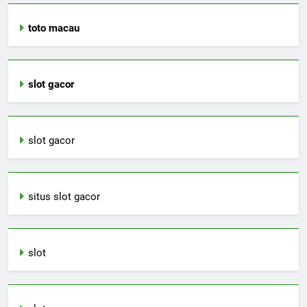
toto macau
slot gacor
slot gacor
situs slot gacor
slot