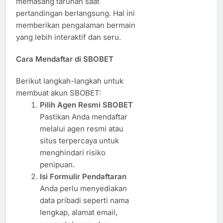
memasang taruhan saat
pertandingan berlangsung. Hal ini
memberikan pengalaman bermain
yang lebih interaktif dan seru.
Cara Mendaftar di SBOBET
Berikut langkah-langkah untuk
membuat akun SBOBET:
Pilih Agen Resmi SBOBET
Pastikan Anda mendaftar
melalui agen resmi atau
situs terpercaya untuk
menghindari risiko
penipuan.
Isi Formulir Pendaftaran
Anda perlu menyediakan
data pribadi seperti nama
lengkap, alamat email,