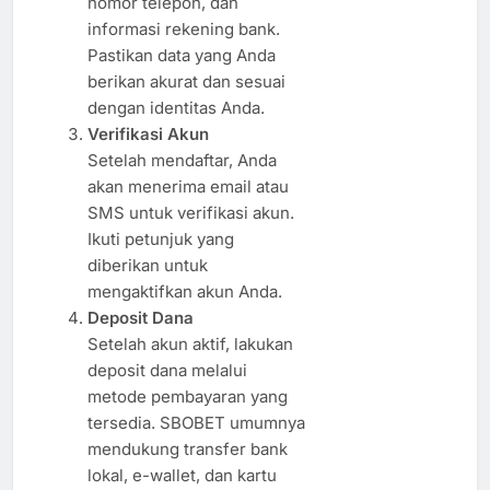
nomor telepon, dan
informasi rekening bank.
Pastikan data yang Anda
berikan akurat dan sesuai
dengan identitas Anda.
Verifikasi Akun
Setelah mendaftar, Anda
akan menerima email atau
SMS untuk verifikasi akun.
Ikuti petunjuk yang
diberikan untuk
mengaktifkan akun Anda.
Deposit Dana
Setelah akun aktif, lakukan
deposit dana melalui
metode pembayaran yang
tersedia. SBOBET umumnya
mendukung transfer bank
lokal, e-wallet, dan kartu