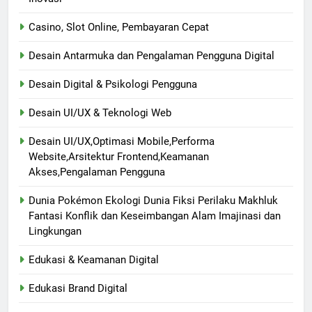
Casino, Slot Online, Pembayaran Cepat
Desain Antarmuka dan Pengalaman Pengguna Digital
Desain Digital & Psikologi Pengguna
Desain UI/UX & Teknologi Web
Desain UI/UX,Optimasi Mobile,Performa
Website,Arsitektur Frontend,Keamanan
Akses,Pengalaman Pengguna
Dunia Pokémon Ekologi Dunia Fiksi Perilaku Makhluk
Fantasi Konflik dan Keseimbangan Alam Imajinasi dan
Lingkungan
Edukasi & Keamanan Digital
Edukasi Brand Digital