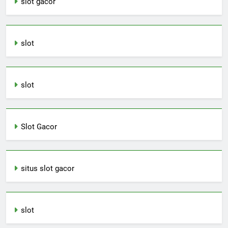
slot gacor
slot
slot
Slot Gacor
situs slot gacor
slot