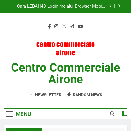
Skip
Cara Login KAYA787 Menggunakan Browser di
to
Perangkat Mobile
content
Cara Mengatasi Formulir KAYA787 Login yang
Tidak Dapat Diisi secara Sistematis
Cara EDWINSLOT Login melalui Smartphone
dengan Mudah, Aman, dan Lebih Terarah
Cara LEBAH4D Login melalui Browser Mobile
secara Praktis
Cara Login KAYA787 Menggunakan Browser di
Perangkat Mobile
Centro Commerciale
Cara Mengatasi Formulir KAYA787 Login yang
Airone
Tidak Dapat Diisi secara Sistematis
NEWSLETTER
RANDOM NEWS
MENU