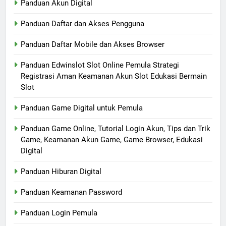
Panduan Akun Digital
Panduan Daftar dan Akses Pengguna
Panduan Daftar Mobile dan Akses Browser
Panduan Edwinslot Slot Online Pemula Strategi
Registrasi Aman Keamanan Akun Slot Edukasi Bermain
Slot
Panduan Game Digital untuk Pemula
Panduan Game Online, Tutorial Login Akun, Tips dan Trik
Game, Keamanan Akun Game, Game Browser, Edukasi
Digital
Panduan Hiburan Digital
Panduan Keamanan Password
Panduan Login Pemula