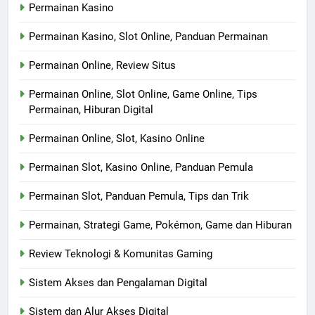
Permainan Kasino
Permainan Kasino, Slot Online, Panduan Permainan
Permainan Online, Review Situs
Permainan Online, Slot Online, Game Online, Tips
Permainan, Hiburan Digital
Permainan Online, Slot, Kasino Online
Permainan Slot, Kasino Online, Panduan Pemula
Permainan Slot, Panduan Pemula, Tips dan Trik
Permainan, Strategi Game, Pokémon, Game dan Hiburan
Review Teknologi & Komunitas Gaming
Sistem Akses dan Pengalaman Digital
Sistem dan Alur Akses Digital