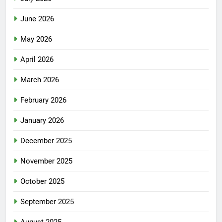
June 2026
May 2026
April 2026
March 2026
February 2026
January 2026
December 2025
November 2025
October 2025
September 2025
August 2025