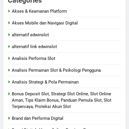
Categories
Akses & Keamanan Platform
Akses Mobile dan Navigasi Digital
alternatif edwinslot
alternatif link edwinslot
Analisis Performa Slot
Analisis Permainan Slot & Psikologi Pengguna
Analisis Strategi & Pola Permainan
Bonus Deposit Slot, Strategi Slot Online, Slot Online
Aman, Tips Klaim Bonus, Panduan Pemula Slot, Slot
Terpercaya, Proteksi Akun Slot
Brand dan Performa Digital