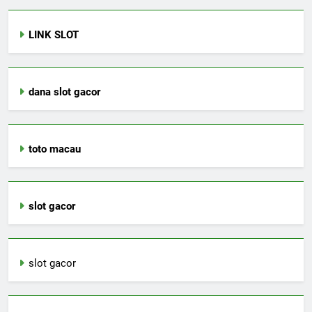
LINK SLOT
dana slot gacor
toto macau
slot gacor
slot gacor