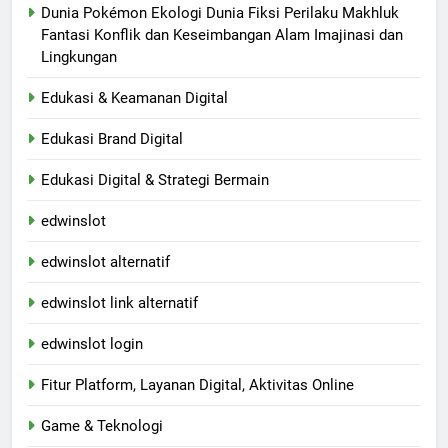
Dunia Pokémon Ekologi Dunia Fiksi Perilaku Makhluk
Fantasi Konflik dan Keseimbangan Alam Imajinasi dan
Lingkungan
Edukasi & Keamanan Digital
Edukasi Brand Digital
Edukasi Digital & Strategi Bermain
edwinslot
edwinslot alternatif
edwinslot link alternatif
edwinslot login
Fitur Platform, Layanan Digital, Aktivitas Online
Game & Teknologi