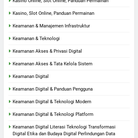
Kasino Online, Slot Online, Panduan Permainan
Kasino, Slot Online, Panduan Permainan
Keamanan & Manajemen Infrastruktur
Keamanan & Teknologi
Keamanan Akses & Privasi Digital
Keamanan Akses & Tata Kelola Sistem
Keamanan Digital
Keamanan Digital & Panduan Pengguna
Keamanan Digital & Teknologi Modern
Keamanan Digital & Teknologi Platform
Keamanan Digital Literasi Teknologi Transformasi
Digital Etika dan Budaya Digital Perlindungan Data