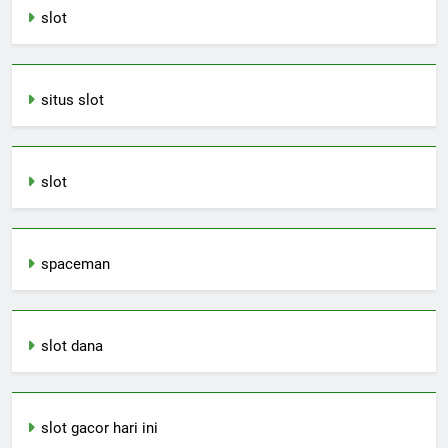
slot
situs slot
slot
spaceman
slot dana
slot gacor hari ini