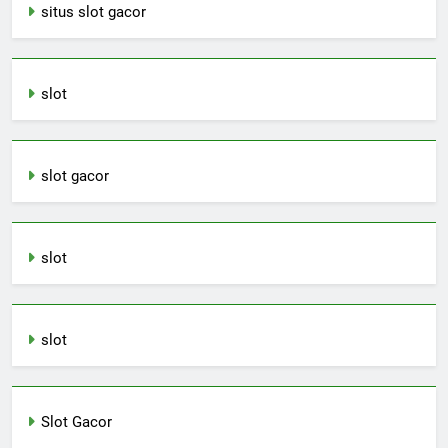
situs slot gacor
slot
slot gacor
slot
slot
Slot Gacor