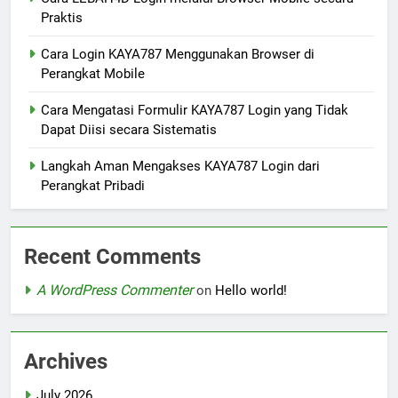
Praktis
Cara Login KAYA787 Menggunakan Browser di
Perangkat Mobile
Cara Mengatasi Formulir KAYA787 Login yang Tidak
Dapat Diisi secara Sistematis
Langkah Aman Mengakses KAYA787 Login dari
Perangkat Pribadi
Recent Comments
A WordPress Commenter
on
Hello world!
Archives
July 2026