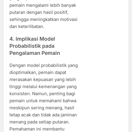
pemain mengalami lebih banyak
putaran dengan hasil positif,
sehingga meningkatkan motivasi
dan keterlibatan.
4. Implikasi Model
Probabilistik pada
Pengalaman Pemain
Dengan model probabilistik yang
dioptimalkan, pemain dapat
merasakan kepuasan yang lebih
tinggi melalui kemenangan yang
konsisten. Namun, penting bagi
pemain untuk memahami bahwa
meskipun sering menang, hasil
tetap acak dan tidak ada jaminan
menang pada setiap putaran.
Pemahaman ini membantu