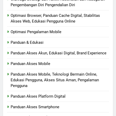
Pengembangan Diri Pengendalian Diri
Optimasi Browser, Panduan Cache Digital, Stabilitas
Akses Web, Edukasi Pengguna Online
Optimasi Pengalaman Mobile
Panduan & Edukasi
Panduan Akses Akun, Edukasi Digital, Brand Experience
Panduan Akses Mobile
Panduan Akses Mobile, Teknologi Bermain Online,
Edukasi Pengguna, Akses Situs Aman, Pengalaman
Pengguna
Panduan Akses Platform Digital
Panduan Akses Smartphone