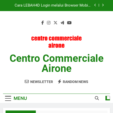
Skip
Cara Login KAYA787 Menggunakan Browser di
to
Perangkat Mobile
content
Cara Mengatasi Formulir KAYA787 Login yang
Tidak Dapat Diisi secara Sistematis
Cara EDWINSLOT Login melalui Smartphone
dengan Mudah, Aman, dan Lebih Terarah
Cara LEBAH4D Login melalui Browser Mobile
secara Praktis
Cara Login KAYA787 Menggunakan Browser di
Perangkat Mobile
Centro Commerciale
Cara Mengatasi Formulir KAYA787 Login yang
Airone
Tidak Dapat Diisi secara Sistematis
NEWSLETTER
RANDOM NEWS
MENU