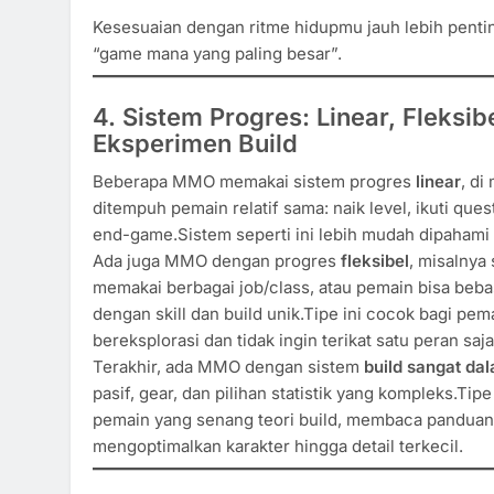
Kesesuaian dengan ritme hidupmu jauh lebih penti
“game mana yang paling besar”.
4. Sistem Progres: Linear, Fleksib
Eksperimen Build
Beberapa MMO memakai sistem progres
linear
, di
ditempuh pemain relatif sama: naik level, ikuti ques
end-game.Sistem seperti ini lebih mudah dipahami
Ada juga MMO dengan progres
fleksibel
, misalnya 
memakai berbagai job/class, atau pemain bisa beb
dengan skill dan build unik.Tipe ini cocok bagi pe
bereksplorasi dan tidak ingin terikat satu peran saja
Terakhir, ada MMO dengan sistem
build sangat da
pasif, gear, dan pilihan statistik yang kompleks.Tipe
pemain yang senang teori build, membaca panduan
mengoptimalkan karakter hingga detail terkecil.