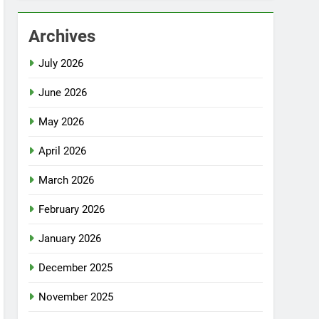
Archives
July 2026
June 2026
May 2026
April 2026
March 2026
February 2026
January 2026
December 2025
November 2025