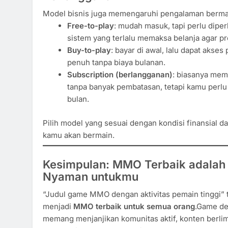
Model bisnis juga memengaruhi pengalaman berma
Free-to-play
: mudah masuk, tapi perlu dipe
sistem yang terlalu memaksa belanja agar p
Buy-to-play
: bayar di awal, lalu dapat akse
penuh tanpa biaya bulanan.
Subscription (berlangganan)
: biasanya me
tanpa banyak pembatasan, tetapi kamu perlu
bulan.
Pilih model yang sesuai dengan kondisi finansial d
kamu akan bermain.
Kesimpulan: MMO Terbaik adalah 
Nyaman untukmu
“Judul game MMO dengan aktivitas pemain tinggi” t
menjadi
MMO terbaik untuk semua orang
.Game de
memang menjanjikan komunitas aktif, konten berl