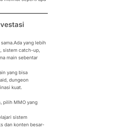
nvestasi
sama.Ada yang lebih
, sistem catch-up,
uma main sebentar
in yang bisa
aid, dungeon
nasi kuat.
n, pilih MMO yang
ajari sistem
 dan konten besar-