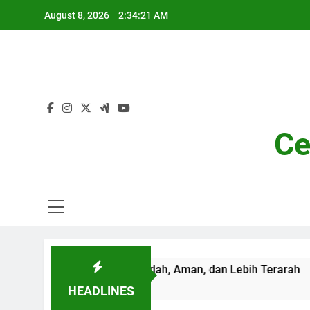
Skip
August 8, 2026
2:34:22 AM
to
content
Ce
phone dengan Mudah, Aman, dan Lebih Terarah
Cara LE
2 Weeks 
HEADLINES