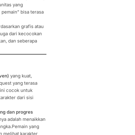
nitas yang
pemain” bisa terasa
dasarkan grafis atau
 juga dari kecocokan
kan, dan seberapa
iven)
yang kuat,
quest yang terasa
ini cocok untuk
akter dari sisi
ing dan progres
anya adalah menaikkan
langka.Pemain yang
 melihat karakter