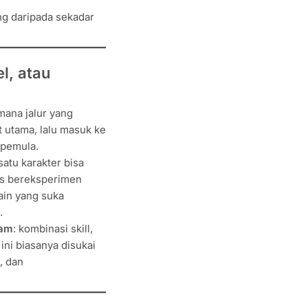
ng daripada sekadar
el, atau
 mana jalur yang
t utama, lalu masuk ke
 pemula.
satu karakter bisa
as bereksperimen
main yang suka
.
lam
: kombinasi skill,
 ini biasanya disukai
, dan