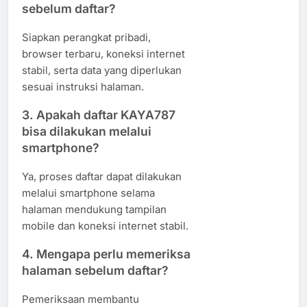
sebelum daftar?
Siapkan perangkat pribadi,
browser terbaru, koneksi internet
stabil, serta data yang diperlukan
sesuai instruksi halaman.
3. Apakah daftar KAYA787
bisa dilakukan melalui
smartphone?
Ya, proses daftar dapat dilakukan
melalui smartphone selama
halaman mendukung tampilan
mobile dan koneksi internet stabil.
4. Mengapa perlu memeriksa
halaman sebelum daftar?
Pemeriksaan membantu