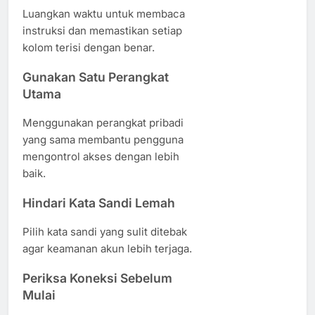
Luangkan waktu untuk membaca
instruksi dan memastikan setiap
kolom terisi dengan benar.
Gunakan Satu Perangkat
Utama
Menggunakan perangkat pribadi
yang sama membantu pengguna
mengontrol akses dengan lebih
baik.
Hindari Kata Sandi Lemah
Pilih kata sandi yang sulit ditebak
agar keamanan akun lebih terjaga.
Periksa Koneksi Sebelum
Mulai