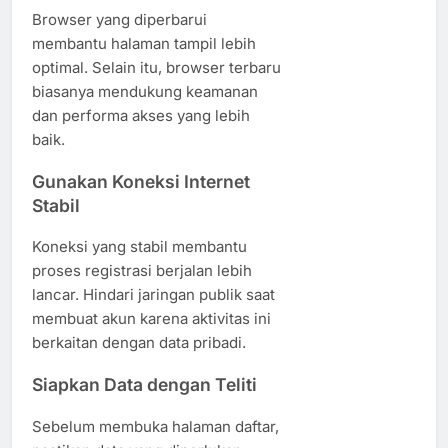
Browser yang diperbarui
membantu halaman tampil lebih
optimal. Selain itu, browser terbaru
biasanya mendukung keamanan
dan performa akses yang lebih
baik.
Gunakan Koneksi Internet
Stabil
Koneksi yang stabil membantu
proses registrasi berjalan lebih
lancar. Hindari jaringan publik saat
membuat akun karena aktivitas ini
berkaitan dengan data pribadi.
Siapkan Data dengan Teliti
Sebelum membuka halaman daftar,