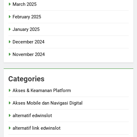
March 2025
February 2025
January 2025
December 2024
November 2024
Categories
Akses & Keamanan Platform
Akses Mobile dan Navigasi Digital
alternatif edwinslot
alternatif link edwinslot