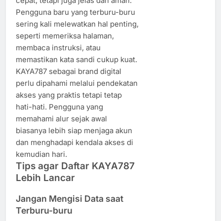
cepat, tetapi juga jelas dan aman.
Pengguna baru yang terburu-buru
sering kali melewatkan hal penting,
seperti memeriksa halaman,
membaca instruksi, atau
memastikan kata sandi cukup kuat.
KAYA787 sebagai brand digital
perlu dipahami melalui pendekatan
akses yang praktis tetapi tetap
hati-hati. Pengguna yang
memahami alur sejak awal
biasanya lebih siap menjaga akun
dan menghadapi kendala akses di
kemudian hari.
Tips agar Daftar KAYA787
Lebih Lancar
Jangan Mengisi Data saat
Terburu-buru