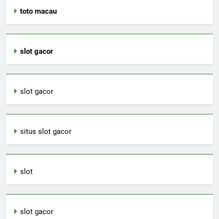
toto macau
slot gacor
slot gacor
situs slot gacor
slot
slot gacor