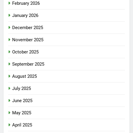
February 2026
January 2026
December 2025
November 2025
October 2025
September 2025
August 2025
July 2025
June 2025
May 2025
April 2025