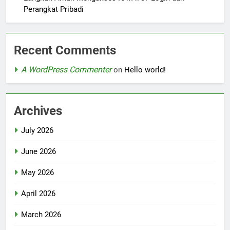
Perangkat Pribadi
Recent Comments
A WordPress Commenter
on
Hello world!
Archives
July 2026
June 2026
May 2026
April 2026
March 2026