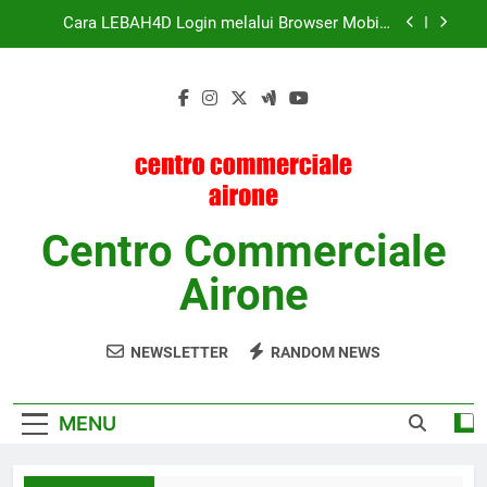
Skip
Cara Login KAYA787 Menggunakan Browser di
to
Perangkat Mobile
content
Cara Mengatasi Formulir KAYA787 Login yang
Tidak Dapat Diisi secara Sistematis
Cara EDWINSLOT Login melalui Smartphone
dengan Mudah, Aman, dan Lebih Terarah
Cara LEBAH4D Login melalui Browser Mobile
secara Praktis
Cara Login KAYA787 Menggunakan Browser di
Perangkat Mobile
Centro Commerciale
Cara Mengatasi Formulir KAYA787 Login yang
Airone
Tidak Dapat Diisi secara Sistematis
NEWSLETTER
RANDOM NEWS
MENU