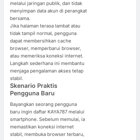
melalui jaringan publik, dan tidak
menyimpan data akun di perangkat
bersama.
Jika halaman terasa lambat atau
tidak tampil normal, pengguna
dapat membersihkan cache
browser, memperbarui browser,
atau memeriksa koneksi internet.
Langkah sederhana ini membantu
menjaga pengalaman akses tetap
stabil.
Skenario Praktis
Pengguna Baru
Bayangkan seorang pengguna
baru ingin daftar KAYA787 melalui
smartphone. Sebelum memulai, ia
memastikan koneksi internet
stabil, membuka browser terbaru,