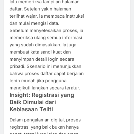
lalu memeriksa tampilan halaman
daftar. Setelah yakin halaman
terlihat wajar, ia membaca instruksi
dan mulai mengisi data.
Sebelum menyelesaikan proses, ia
memeriksa ulang semua informasi
yang sudah dimasukkan. Ia juga
membuat kata sandi kuat dan
menyimpan detail login secara
pribadi. Skenario ini menunjukkan
bahwa proses daftar dapat berjalan
lebih mudah jika pengguna
mengikuti langkah secara teratur.
Insight: Registrasi yang
Baik Dimulai dari
Kebiasaan Teliti
Dalam pengalaman digital, proses
registrasi yang baik bukan hanya