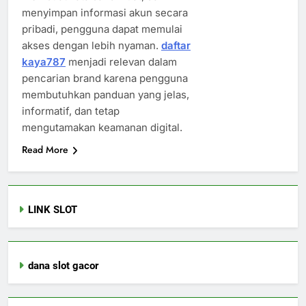
menyimpan informasi akun secara
pribadi, pengguna dapat memulai
akses dengan lebih nyaman.
daftar
kaya787
menjadi relevan dalam
pencarian brand karena pengguna
membutuhkan panduan yang jelas,
informatif, dan tetap
mengutamakan keamanan digital.
Read More
LINK SLOT
dana slot gacor