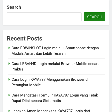
Search
SEARCH
Recent Posts
Cara EDWINSLOT Login melalui Smartphone dengan
Mudah, Aman, dan Lebih Terarah
Cara LEBAH4D Login melalui Browser Mobile secara
Praktis
Cara Login KAYA787 Menggunakan Browser di
Perangkat Mobile
Cara Mengatasi Formulir KAYA787 Login yang Tidak
Dapat Diisi secara Sistematis
Langkah Aman Mengakses KAYA787 Login dari