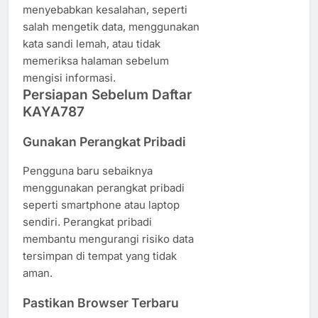
menyebabkan kesalahan, seperti
salah mengetik data, menggunakan
kata sandi lemah, atau tidak
memeriksa halaman sebelum
mengisi informasi.
Persiapan Sebelum Daftar
KAYA787
Gunakan Perangkat Pribadi
Pengguna baru sebaiknya
menggunakan perangkat pribadi
seperti smartphone atau laptop
sendiri. Perangkat pribadi
membantu mengurangi risiko data
tersimpan di tempat yang tidak
aman.
Pastikan Browser Terbaru