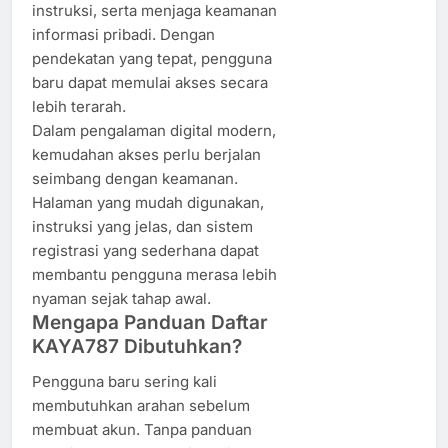
instruksi, serta menjaga keamanan
informasi pribadi. Dengan
pendekatan yang tepat, pengguna
baru dapat memulai akses secara
lebih terarah.
Dalam pengalaman digital modern,
kemudahan akses perlu berjalan
seimbang dengan keamanan.
Halaman yang mudah digunakan,
instruksi yang jelas, dan sistem
registrasi yang sederhana dapat
membantu pengguna merasa lebih
nyaman sejak tahap awal.
Mengapa Panduan Daftar
KAYA787 Dibutuhkan?
Pengguna baru sering kali
membutuhkan arahan sebelum
membuat akun. Tanpa panduan