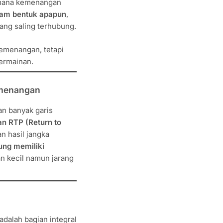
 mana kemenangan
am bentuk apapun
,
yang saling terhubung.
kemenangan, tetapi
ermainan.
Kemenangan
an banyak garis
dan RTP (Return to
n hasil jangka
ng memiliki
 kecil namun jarang
adalah bagian integral