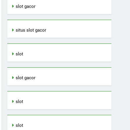
slot gacor
situs slot gacor
slot
slot gacor
slot
slot