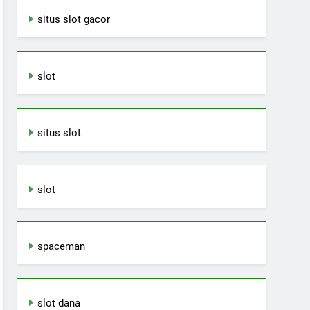
situs slot gacor
slot
situs slot
slot
spaceman
slot dana