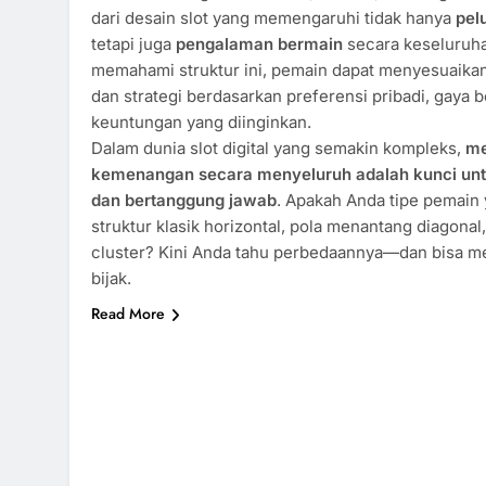
dari desain slot yang memengaruhi tidak hanya
pel
tetapi juga
pengalaman bermain
secara keseluruh
memahami struktur ini, pemain dapat menyesuaikan
dan strategi berdasarkan preferensi pribadi, gaya b
keuntungan yang diinginkan.
Dalam dunia slot digital yang semakin kompleks,
me
kemenangan secara menyeluruh adalah kunci unt
dan bertanggung jawab
. Apakah Anda tipe pemain
struktur klasik horizontal, pola menantang diagonal
cluster? Kini Anda tahu perbedaannya—dan bisa me
bijak.
Read More