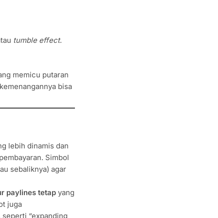
tau
tumble effect
.
yang memicu putaran
i kemenangannya bisa
 lebih dinamis dan
s pembayaran. Simbol
tau sebaliknya) agar
ur paylines tetap
yang
ot juga
 seperti “expanding