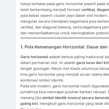
hanya terbatas pada garis horizontal seperti pada me
telah berkembang menjadi formasi
vertikal, diagon
pola bebas seperti
cluster pays
dalam slot modern. A
mengulas secara mendalam bagaimana pola kemena
vertikal, dan diagonal bekerja, serta bagaimana p
dan memanfaatkannya untuk meningkatkan potens
1. Pola Kemenangan Horizontal: Dasar dari 
Garis horizontal
adalah bentuk paling tradisional d
dalam permainan slot. Ini adalah
garis lurus dari ki
tengah gulungan. Mesin slot klasik umumnya hanya
lima garis horizontal yang menjadi acuan utama da
kombinasi simbol identik.
Pada slot modern, garis horizontal masih digunakan 
jumlahnya bisa mencapai puluhan bahkan ratusan.
menang jika
simbol identik muncul secara berurut
paling kiri
, mengikuti garis horizontal yang telah di