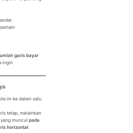
andar.
 pemain
jumlah garis bayar
a ingin
ays
a ini ke dalam satu
ris tetap, melainkan
k yang muncul
pada
is horizontal
.