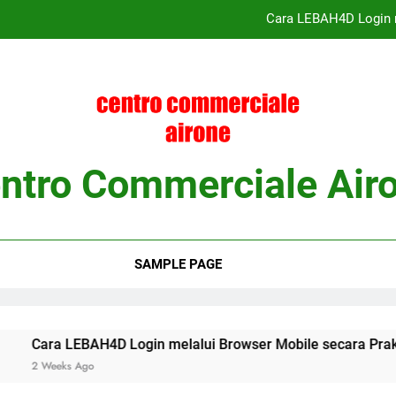
Cara LEBAH4D Login m
Cara Login KAYA787 Meng
Cara Mengatasi Formulir KAYA787 Login yan
Cara EDWINSLOT Login melalui Smartphone de
ntro Commerciale Air
Cara LEBAH4D Login m
Cara Login KAYA787 Meng
Cara Mengatasi Formulir KAYA787 Login yan
SAMPLE PAGE
BAH4D Login melalui Browser Mobile secara Praktis
Ca
Ago
2 W