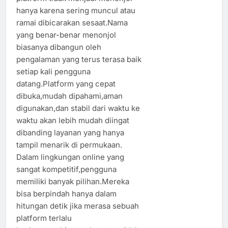
hanya karena sering muncul atau
ramai dibicarakan sesaat.Nama
yang benar-benar menonjol
biasanya dibangun oleh
pengalaman yang terus terasa baik
setiap kali pengguna
datang.Platform yang cepat
dibuka,mudah dipahami,aman
digunakan,dan stabil dari waktu ke
waktu akan lebih mudah diingat
dibanding layanan yang hanya
tampil menarik di permukaan.
Dalam lingkungan online yang
sangat kompetitif,pengguna
memiliki banyak pilihan.Mereka
bisa berpindah hanya dalam
hitungan detik jika merasa sebuah
platform terlalu