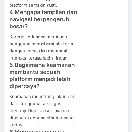
platform semakin kuat.
4.Mengapa tampilan dan
navigasi berpengaruh
besar?
Karena keduanya membantu
pengguna memahami platform
dengan cepat dan membuat
interaksi terasa lebih ringan.
5.Bagaimana keamanan
membantu sebuah
platform menjadi lebih
dipercaya?
Keamanan melindungi akun dan
data pengguna sekaligus
menunjukkan bahwa layanan
dibangun dengan standar yang
serius.
6.Mengapa evaluasi