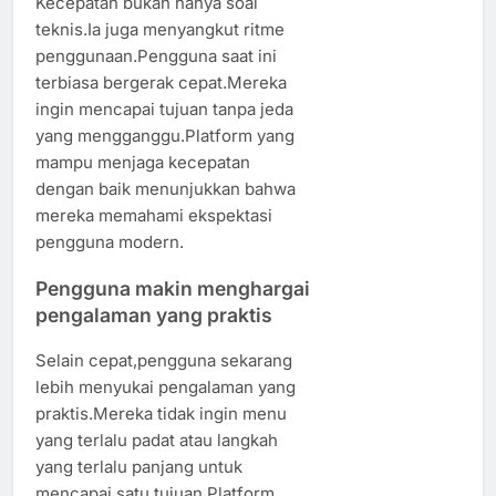
Kecepatan bukan hanya soal
teknis.Ia juga menyangkut ritme
penggunaan.Pengguna saat ini
terbiasa bergerak cepat.Mereka
ingin mencapai tujuan tanpa jeda
yang mengganggu.Platform yang
mampu menjaga kecepatan
dengan baik menunjukkan bahwa
mereka memahami ekspektasi
pengguna modern.
Pengguna makin menghargai
pengalaman yang praktis
Selain cepat,pengguna sekarang
lebih menyukai pengalaman yang
praktis.Mereka tidak ingin menu
yang terlalu padat atau langkah
yang terlalu panjang untuk
mencapai satu tujuan.Platform