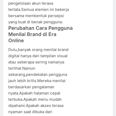
pengelolaan akun terasa
tertata.Semua elemen ini bekerja
bersama membentuk persepsi
yang kuat di benak pengguna.
Perubahan Cara Pengguna
Menilai Brand di Era
Online
Dulu,banyak orang menilai brand
digital hanya dari tampilan visual
atau seberapa sering namanya
terlihat.Namun
sekarang,pendekatan pengguna
jauh lebih kritis.Mereka menilai
berdasarkan pengalaman
nyata.Apakah halaman cepat
terbuka.Apakah menu mudah
dipahami.Apakah akses terasa
nyaman saat dibuka dari