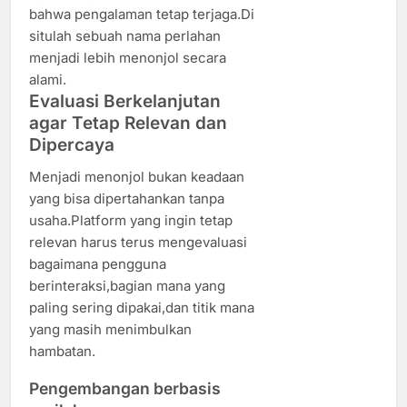
bahwa pengalaman tetap terjaga.Di
situlah sebuah nama perlahan
menjadi lebih menonjol secara
alami.
Evaluasi Berkelanjutan
agar Tetap Relevan dan
Dipercaya
Menjadi menonjol bukan keadaan
yang bisa dipertahankan tanpa
usaha.Platform yang ingin tetap
relevan harus terus mengevaluasi
bagaimana pengguna
berinteraksi,bagian mana yang
paling sering dipakai,dan titik mana
yang masih menimbulkan
hambatan.
Pengembangan berbasis