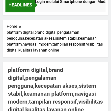
ra EDWINSLOT Login melalui Smartphone dengan Mudah, Ama
HEADLINES
Weeks Ago
Home
platform digital,brand digital,pengalaman
pengguna,kecepatan akses,sistem stabil,keamanan
platform,navigasi modern,tampilan responsif,visibilitas
digital,kualitas layanan online
platform digital,brand
digital,pengalaman
pengguna,kecepatan akses,sistem
stabil,keamanan platform,navigasi
modern,tampilan responsif,visibilitas
digital,kualitas layanan online