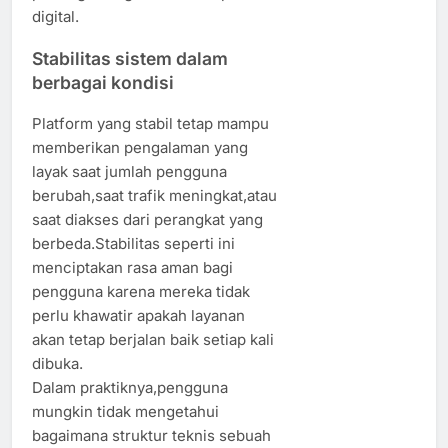
digital.
Stabilitas sistem dalam
berbagai kondisi
Platform yang stabil tetap mampu
memberikan pengalaman yang
layak saat jumlah pengguna
berubah,saat trafik meningkat,atau
saat diakses dari perangkat yang
berbeda.Stabilitas seperti ini
menciptakan rasa aman bagi
pengguna karena mereka tidak
perlu khawatir apakah layanan
akan tetap berjalan baik setiap kali
dibuka.
Dalam praktiknya,pengguna
mungkin tidak mengetahui
bagaimana struktur teknis sebuah