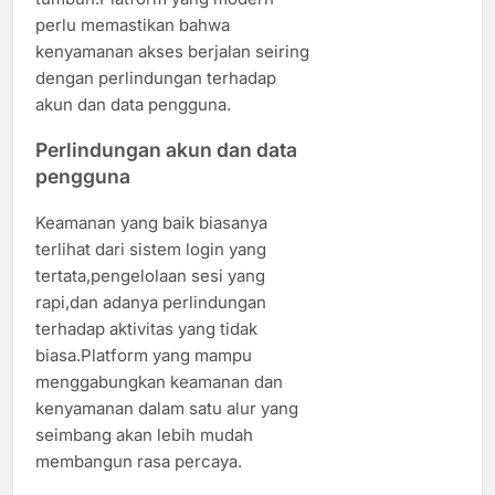
perlu memastikan bahwa
kenyamanan akses berjalan seiring
dengan perlindungan terhadap
akun dan data pengguna.
Perlindungan akun dan data
pengguna
Keamanan yang baik biasanya
terlihat dari sistem login yang
tertata,pengelolaan sesi yang
rapi,dan adanya perlindungan
terhadap aktivitas yang tidak
biasa.Platform yang mampu
menggabungkan keamanan dan
kenyamanan dalam satu alur yang
seimbang akan lebih mudah
membangun rasa percaya.