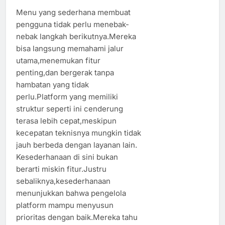
Menu yang sederhana membuat
pengguna tidak perlu menebak-
nebak langkah berikutnya.Mereka
bisa langsung memahami jalur
utama,menemukan fitur
penting,dan bergerak tanpa
hambatan yang tidak
perlu.Platform yang memiliki
struktur seperti ini cenderung
terasa lebih cepat,meskipun
kecepatan teknisnya mungkin tidak
jauh berbeda dengan layanan lain.
Kesederhanaan di sini bukan
berarti miskin fitur.Justru
sebaliknya,kesederhanaan
menunjukkan bahwa pengelola
platform mampu menyusun
prioritas dengan baik.Mereka tahu