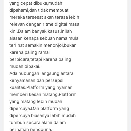
yang cepat dibuka,mudah
dipahami,dan tidak membuat
mereka tersesat akan terasa lebih
relevan dengan ritme digital masa
kini.Dalam banyak kasus,inilah
alasan kenapa sebuah nama mulai
terlihat semakin menonjol,bukan
karena paling ramai
berbicara,tetapi karena paling
mudah dipakai.
Ada hubungan langsung antara
kenyamanan dan persepsi
kualitas.Platform yang nyaman
memberi kesan matang.Platform
yang matang lebih mudah
dipercaya.Dan platform yang
dipercaya biasanya lebih mudah
tumbuh secara alami dalam
perhatian pengguna.