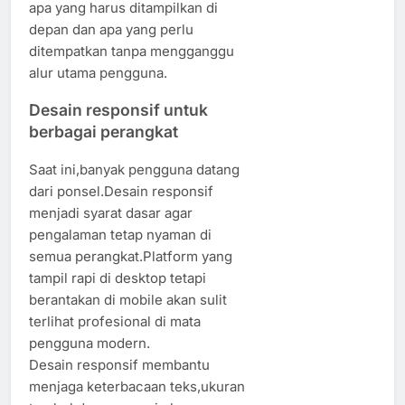
apa yang harus ditampilkan di
depan dan apa yang perlu
ditempatkan tanpa mengganggu
alur utama pengguna.
Desain responsif untuk
berbagai perangkat
Saat ini,banyak pengguna datang
dari ponsel.Desain responsif
menjadi syarat dasar agar
pengalaman tetap nyaman di
semua perangkat.Platform yang
tampil rapi di desktop tetapi
berantakan di mobile akan sulit
terlihat profesional di mata
pengguna modern.
Desain responsif membantu
menjaga keterbacaan teks,ukuran