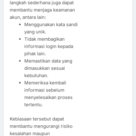
langkah sederhana juga dapat
membantu menjaga keamanan
akun, antara lain:
Menggunakan kata sandi
yang unik.
Tidak membagikan
informasi login kepada
pihak lain.
Memastikan data yang
dimasukkan sesuai
kebutuhan.
Memeriksa kembali
informasi sebelum
menyelesaikan proses
tertentu.
Kebiasaan tersebut dapat
membantu mengurangi risiko
kesalahan maupun