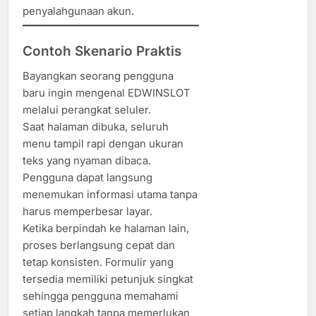
penyalahgunaan akun.
Contoh Skenario Praktis
Bayangkan seorang pengguna
baru ingin mengenal EDWINSLOT
melalui perangkat seluler.
Saat halaman dibuka, seluruh
menu tampil rapi dengan ukuran
teks yang nyaman dibaca.
Pengguna dapat langsung
menemukan informasi utama tanpa
harus memperbesar layar.
Ketika berpindah ke halaman lain,
proses berlangsung cepat dan
tetap konsisten. Formulir yang
tersedia memiliki petunjuk singkat
sehingga pengguna memahami
setiap langkah tanpa memerlukan