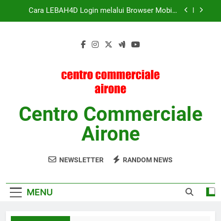
Skip
Cara Login KAYA787 Menggunakan Browser di
to
Perangkat Mobile
content
Cara Mengatasi Formulir KAYA787 Login yang
Tidak Dapat Diisi secara Sistematis
Cara EDWINSLOT Login melalui Smartphone
dengan Mudah, Aman, dan Lebih Terarah
Cara LEBAH4D Login melalui Browser Mobile
secara Praktis
Cara Login KAYA787 Menggunakan Browser di
Perangkat Mobile
Centro Commerciale
Cara Mengatasi Formulir KAYA787 Login yang
Airone
Tidak Dapat Diisi secara Sistematis
NEWSLETTER
RANDOM NEWS
MENU