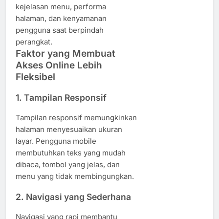
kejelasan menu, performa
halaman, dan kenyamanan
pengguna saat berpindah
perangkat.
Faktor yang Membuat
Akses Online Lebih
Fleksibel
1. Tampilan Responsif
Tampilan responsif memungkinkan
halaman menyesuaikan ukuran
layar. Pengguna mobile
membutuhkan teks yang mudah
dibaca, tombol yang jelas, dan
menu yang tidak membingungkan.
2. Navigasi yang Sederhana
Navigasi yang rapi membantu