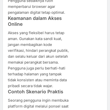
Pengguna sebaiknya rutin
memperbarui browser agar
pengalaman digital tetap optimal.
Keamanan dalam Akses
Online
Akses yang fleksibel harus tetap
aman. Gunakan kata sandi kuat,
jangan membagikan kode
verifikasi, hindari perangkat publik,
dan selalu keluar dari akun setelah
memakai perangkat bersama.
Pengguna juga perlu berhati-hati
terhadap halaman yang tampak
tidak konsisten atau meminta data
pribadi secara tidak wajar.
Contoh Skenario Praktis
Seorang pengguna ingin membuka
platform digital melalui ponsel saat