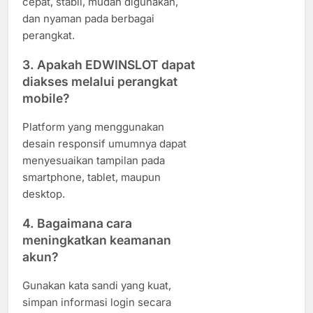
cepat, stabil, mudah digunakan,
dan nyaman pada berbagai
perangkat.
3. Apakah EDWINSLOT dapat
diakses melalui perangkat
mobile?
Platform yang menggunakan
desain responsif umumnya dapat
menyesuaikan tampilan pada
smartphone, tablet, maupun
desktop.
4. Bagaimana cara
meningkatkan keamanan
akun?
Gunakan kata sandi yang kuat,
simpan informasi login secara