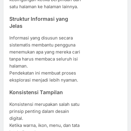
satu halaman ke halaman lainnya.
Struktur Informasi yang
Jelas
Informasi yang disusun secara
sistematis membantu pengguna
menemukan apa yang mereka cari
tanpa harus membaca seluruh isi
halaman.
Pendekatan ini membuat proses
eksplorasi menjadi lebih nyaman.
Konsistensi Tampilan
Konsistensi merupakan salah satu
prinsip penting dalam desain
digital.
Ketika warna, ikon, menu, dan tata