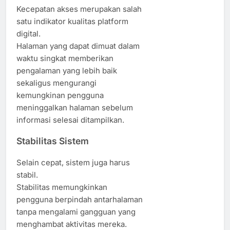
Kecepatan akses merupakan salah
satu indikator kualitas platform
digital.
Halaman yang dapat dimuat dalam
waktu singkat memberikan
pengalaman yang lebih baik
sekaligus mengurangi
kemungkinan pengguna
meninggalkan halaman sebelum
informasi selesai ditampilkan.
Stabilitas Sistem
Selain cepat, sistem juga harus
stabil.
Stabilitas memungkinkan
pengguna berpindah antarhalaman
tanpa mengalami gangguan yang
menghambat aktivitas mereka.