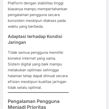
Platform dengan stabilitas tinggi
biasanya mampu mempertahankan
pengalaman pengguna secara
konsisten meskipun diakses pada
waktu yang berbeda.
Adaptasi terhadap Kondisi
Jaringan
Tidak semua pengguna memiliki
koneksi internet yang sama.
Sistem digital yang baik mampu
melakukan optimasi sehingga
halaman tetap dapat dimuat secara
efisien meskipun kualitas jaringan
tidak selalu optimal.
Pengalaman Pengguna
Menjadi Prioritas