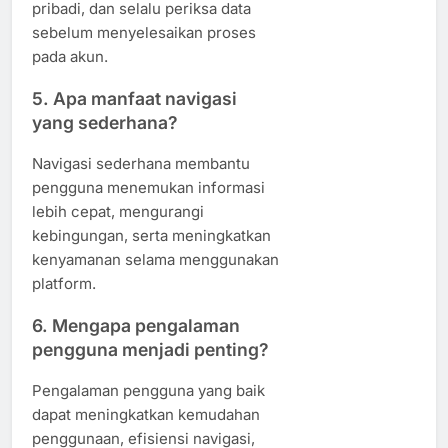
pribadi, dan selalu periksa data
sebelum menyelesaikan proses
pada akun.
5. Apa manfaat navigasi
yang sederhana?
Navigasi sederhana membantu
pengguna menemukan informasi
lebih cepat, mengurangi
kebingungan, serta meningkatkan
kenyamanan selama menggunakan
platform.
6. Mengapa pengalaman
pengguna menjadi penting?
Pengalaman pengguna yang baik
dapat meningkatkan kemudahan
penggunaan, efisiensi navigasi,