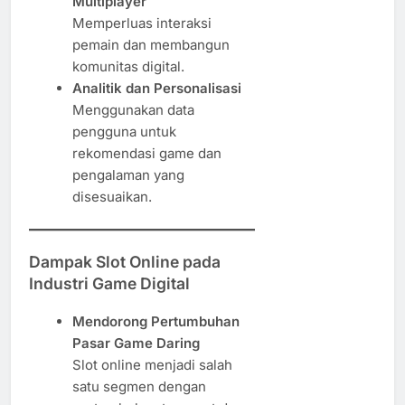
Multiplayer
Memperluas interaksi
pemain dan membangun
komunitas digital.
Analitik dan Personalisasi
Menggunakan data
pengguna untuk
rekomendasi game dan
pengalaman yang
disesuaikan.
Dampak Slot Online pada
Industri Game Digital
Mendorong Pertumbuhan
Pasar Game Daring
Slot online menjadi salah
satu segmen dengan