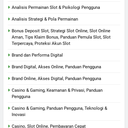
Analisis Permainan Slot & Psikologi Pengguna
Analisis Strategi & Pola Permainan
Bonus Deposit Slot, Strategi Slot Online, Slot Online
Aman, Tips Klaim Bonus, Panduan Pemula Slot, Slot
Terpercaya, Proteksi Akun Slot
Brand dan Performa Digital
Brand Digital, Akses Online, Panduan Pengguna
Brand Online, Akses Digital, Panduan Pengguna
Casino & Gaming, Keamanan & Privasi, Panduan
Pengguna
Casino & Gaming, Panduan Pengguna, Teknologi &
Inovasi
Casino, Slot Online, Pembayaran Cepat