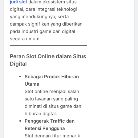
judi slot
dalam ekosistem situs
digital, cara integrasi teknologi
yang mendukungnya, serta
dampak signifikan yang diberikan
pada industri game dan digital
secara umum.
Peran Slot Online dalam Situs
Digital
Sebagai Produk Hiburan
Utama
Slot online menjadi salah
satu layanan yang paling
diminati di situs game dan
hiburan digital.
Penggerak Traffic dan
Retensi Pengguna
Slot dengan fitur menarik