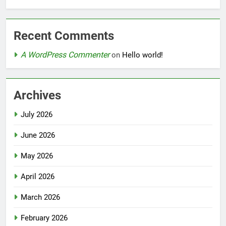
Recent Comments
A WordPress Commenter
on
Hello world!
Archives
July 2026
June 2026
May 2026
April 2026
March 2026
February 2026