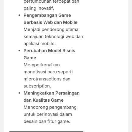
pertumbuhan tercepat dan
paling inovatif.
Pengembangan Game
Berbasis Web dan Mobile
Menjadi pendorong utama
kemajuan teknologi web dan
aplikasi mobile.
Perubahan Model Bisnis
Game
Memperkenalkan
monetisasi baru seperti
microtransactions dan
subscription.
Meningkatkan Persaingan
dan Kualitas Game
Mendorong pengembang
untuk berinovasi dalam
desain dan fitur game.