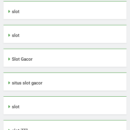
slot
slot
Slot Gacor
situs slot gacor
slot