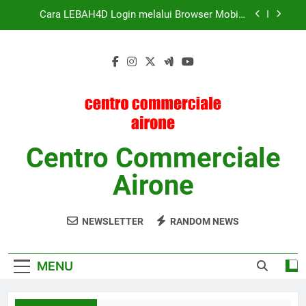
Skip
Cara Login KAYA787 Menggunakan Browser di
to
Perangkat Mobile
content
Cara Mengatasi Formulir KAYA787 Login yang
Tidak Dapat Diisi secara Sistematis
Cara EDWINSLOT Login melalui Smartphone
dengan Mudah, Aman, dan Lebih Terarah
Cara LEBAH4D Login melalui Browser Mobile
secara Praktis
Cara Login KAYA787 Menggunakan Browser di
Perangkat Mobile
Centro Commerciale
Cara Mengatasi Formulir KAYA787 Login yang
Airone
Tidak Dapat Diisi secara Sistematis
NEWSLETTER
RANDOM NEWS
MENU