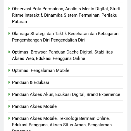
Observasi Pola Permainan, Analisis Mesin Digital, Studi
Ritme Interaktif, Dinamika Sistem Permainan, Perilaku
Putaran
Olahraga Strategi dan Taktik Kesehatan dan Kebugaran
Pengembangan Diri Pengendalian Diri
Optimasi Browser, Panduan Cache Digital, Stabilitas
Akses Web, Edukasi Pengguna Online
Optimasi Pengalaman Mobile
Panduan & Edukasi
Panduan Akses Akun, Edukasi Digital, Brand Experience
Panduan Akses Mobile
Panduan Akses Mobile, Teknologi Bermain Online,
Edukasi Pengguna, Akses Situs Aman, Pengalaman