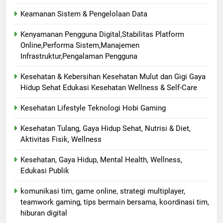
Keamanan Sistem & Pengelolaan Data
Kenyamanan Pengguna Digital,Stabilitas Platform
Online,Performa Sistem,Manajemen
Infrastruktur,Pengalaman Pengguna
Kesehatan & Kebersihan Kesehatan Mulut dan Gigi Gaya
Hidup Sehat Edukasi Kesehatan Wellness & Self-Care
Kesehatan Lifestyle Teknologi Hobi Gaming
Kesehatan Tulang, Gaya Hidup Sehat, Nutrisi & Diet,
Aktivitas Fisik, Wellness
Kesehatan, Gaya Hidup, Mental Health, Wellness,
Edukasi Publik
komunikasi tim, game online, strategi multiplayer,
teamwork gaming, tips bermain bersama, koordinasi tim,
hiburan digital