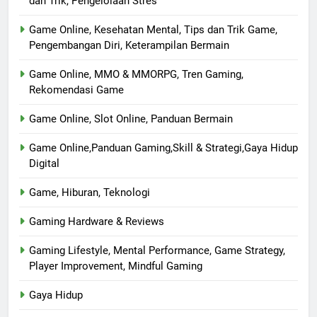
dan Trik, Pengelolaan Stres
Game Online, Kesehatan Mental, Tips dan Trik Game,
Pengembangan Diri, Keterampilan Bermain
Game Online, MMO & MMORPG, Tren Gaming,
Rekomendasi Game
Game Online, Slot Online, Panduan Bermain
Game Online,Panduan Gaming,Skill & Strategi,Gaya Hidup
Digital
Game, Hiburan, Teknologi
Gaming Hardware & Reviews
Gaming Lifestyle, Mental Performance, Game Strategy,
Player Improvement, Mindful Gaming
Gaya Hidup