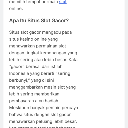
memilih tempat bermain
slot
online.
Apa Itu Situs Slot Gacor?
Situs slot gacor mengacu pada
situs kasino online yang
menawarkan permainan slot
dengan tingkat kemenangan yang
lebih sering atau lebih besar. Kata
“gacor” berasal dari istilah
Indonesia yang berarti “sering
berbunyi,” yang di sini
menggambarkan mesin slot yang
lebih sering memberikan
pembayaran atau hadiah.
Meskipun banyak pemain percaya
bahwa situs dengan slot gacor
menawarkan peluang lebih besar,