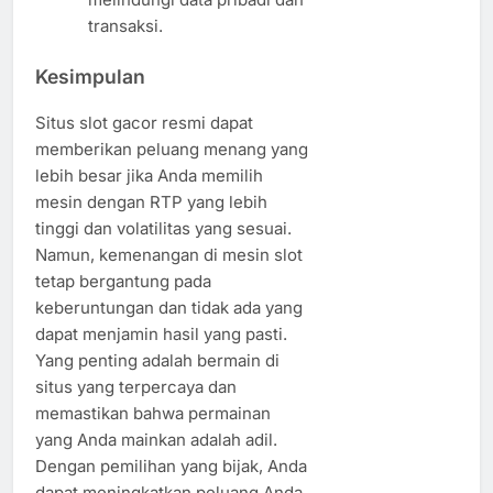
transaksi.
Kesimpulan
Situs slot gacor resmi dapat
memberikan peluang menang yang
lebih besar jika Anda memilih
mesin dengan RTP yang lebih
tinggi dan volatilitas yang sesuai.
Namun, kemenangan di mesin slot
tetap bergantung pada
keberuntungan dan tidak ada yang
dapat menjamin hasil yang pasti.
Yang penting adalah bermain di
situs yang terpercaya dan
memastikan bahwa permainan
yang Anda mainkan adalah adil.
Dengan pemilihan yang bijak, Anda
dapat meningkatkan peluang Anda