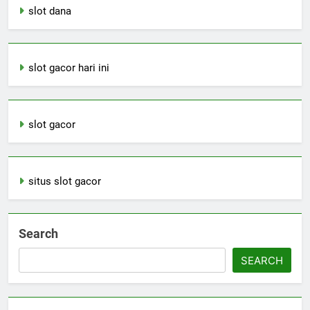
slot dana
slot gacor hari ini
slot gacor
situs slot gacor
Search
SEARCH