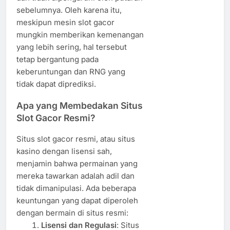
sebelumnya. Oleh karena itu,
meskipun mesin slot gacor
mungkin memberikan kemenangan
yang lebih sering, hal tersebut
tetap bergantung pada
keberuntungan dan RNG yang
tidak dapat diprediksi.
Apa yang Membedakan Situs
Slot Gacor Resmi?
Situs slot gacor resmi, atau situs
kasino dengan lisensi sah,
menjamin bahwa permainan yang
mereka tawarkan adalah adil dan
tidak dimanipulasi. Ada beberapa
keuntungan yang dapat diperoleh
dengan bermain di situs resmi:
Lisensi dan Regulasi
: Situs