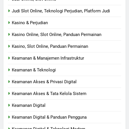
Judi Slot Online, Teknologi Perjudian, Platform Judi
Kasino & Perjudian
Kasino Online, Slot Online, Panduan Permainan
Kasino, Slot Online, Panduan Permainan
Keamanan & Manajemen Infrastruktur
Keamanan & Teknologi
Keamanan Akses & Privasi Digital
Keamanan Akses & Tata Kelola Sistem
Keamanan Digital
Keamanan Digital & Panduan Pengguna
Keamanan Digital & Teknologi Modern