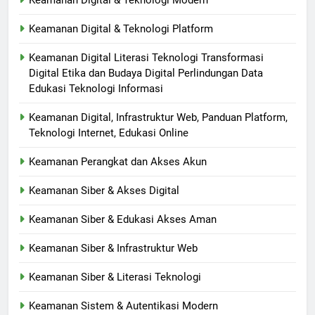
Keamanan Digital & Teknologi Platform
Keamanan Digital Literasi Teknologi Transformasi
Digital Etika dan Budaya Digital Perlindungan Data
Edukasi Teknologi Informasi
Keamanan Digital, Infrastruktur Web, Panduan Platform,
Teknologi Internet, Edukasi Online
Keamanan Perangkat dan Akses Akun
Keamanan Siber & Akses Digital
Keamanan Siber & Edukasi Akses Aman
Keamanan Siber & Infrastruktur Web
Keamanan Siber & Literasi Teknologi
Keamanan Sistem & Autentikasi Modern