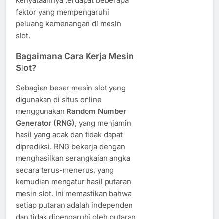
kenyataannya terdapat beberapa
faktor yang mempengaruhi
peluang kemenangan di mesin
slot.
Bagaimana Cara Kerja Mesin
Slot?
Sebagian besar mesin slot yang
digunakan di situs online
menggunakan
Random Number
Generator (RNG)
, yang menjamin
hasil yang acak dan tidak dapat
diprediksi. RNG bekerja dengan
menghasilkan serangkaian angka
secara terus-menerus, yang
kemudian mengatur hasil putaran
mesin slot. Ini memastikan bahwa
setiap putaran adalah independen
dan tidak dipengaruhi oleh putaran