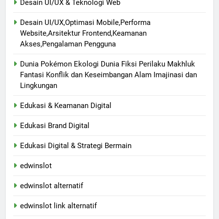
Desain UI/UX & Teknologi Web
Desain UI/UX,Optimasi Mobile,Performa
Website,Arsitektur Frontend,Keamanan
Akses,Pengalaman Pengguna
Dunia Pokémon Ekologi Dunia Fiksi Perilaku Makhluk
Fantasi Konflik dan Keseimbangan Alam Imajinasi dan
Lingkungan
Edukasi & Keamanan Digital
Edukasi Brand Digital
Edukasi Digital & Strategi Bermain
edwinslot
edwinslot alternatif
edwinslot link alternatif