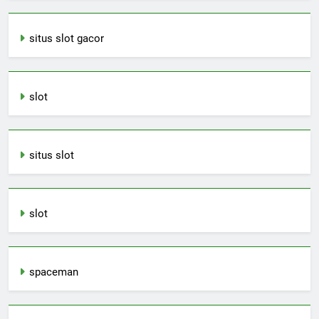
situs slot gacor
slot
situs slot
slot
spaceman