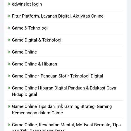
edwinslot login
Fitur Platform, Layanan Digital, Aktivitas Online
Game & Teknologi
Game Digital & Teknologi
Game Online
Game Online & Hiburan
Game Online • Panduan Slot • Teknologi Digital
Game Online Hiburan Digital Panduan & Edukasi Gaya
Hidup Digital
Game Online Tips dan Trik Gaming Strategi Gaming
Kemenangan dalam Game
Game Online, Kesehatan Mental, Motivasi Bermain, Tips