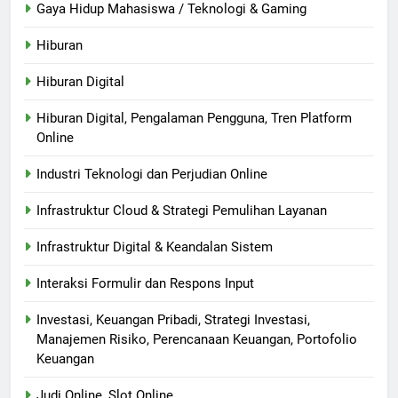
Gaya Hidup Mahasiswa / Teknologi & Gaming
Hiburan
Hiburan Digital
Hiburan Digital, Pengalaman Pengguna, Tren Platform
Online
Industri Teknologi dan Perjudian Online
Infrastruktur Cloud & Strategi Pemulihan Layanan
Infrastruktur Digital & Keandalan Sistem
Interaksi Formulir dan Respons Input
Investasi, Keuangan Pribadi, Strategi Investasi,
Manajemen Risiko, Perencanaan Keuangan, Portofolio
Keuangan
Judi Online, Slot Online