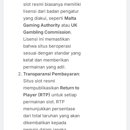
slot resmi biasanya memiliki
lisensi dari badan pengatur
yang diakui, seperti
Malta
Gaming Authority
atau
UK
Gambling Commission
.
Lisensi ini memastikan
bahwa situs beroperasi
sesuai dengan standar yang
ketat dan memberikan
permainan yang adil.
Transparansi Pembayaran
:
Situs slot resmi
mempublikasikan
Return to
Player (RTP)
untuk setiap
permainan slot. RTP
menunjukkan persentase
dari total taruhan yang akan
dikembalikan kepada
pemain dalam jangka