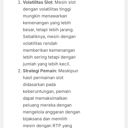
Volatilitas Slot
: Mesin slot
dengan volatilitas tinggi
mungkin menawarkan
kemenangan yang lebih
besar, tetapi lebih jarang.
Sebaliknya, mesin dengan
volatilitas rendah
memberikan kemenangan
lebih sering tetapi dengan
jumlah yang lebih kecil.
Strategi Pemain
: Meskipun
hasil permainan slot
didasarkan pada
keberuntungan, pemain
dapat memaksimalkan
peluang mereka dengan
mengelola anggaran dengan
bijaksana dan memilih
mesin dengan RTP yang