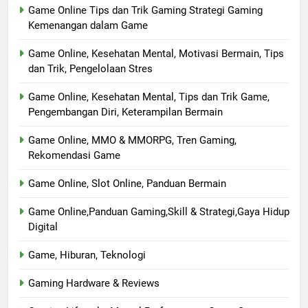
Game Online Tips dan Trik Gaming Strategi Gaming
Kemenangan dalam Game
Game Online, Kesehatan Mental, Motivasi Bermain, Tips
dan Trik, Pengelolaan Stres
Game Online, Kesehatan Mental, Tips dan Trik Game,
Pengembangan Diri, Keterampilan Bermain
Game Online, MMO & MMORPG, Tren Gaming,
Rekomendasi Game
Game Online, Slot Online, Panduan Bermain
Game Online,Panduan Gaming,Skill & Strategi,Gaya Hidup
Digital
Game, Hiburan, Teknologi
Gaming Hardware & Reviews