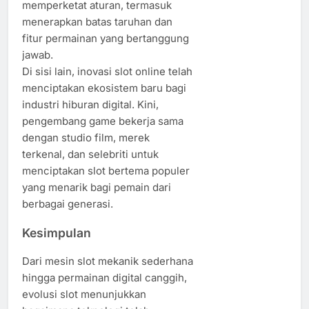
memperketat aturan, termasuk
menerapkan batas taruhan dan
fitur permainan yang bertanggung
jawab.
Di sisi lain, inovasi slot online telah
menciptakan ekosistem baru bagi
industri hiburan digital. Kini,
pengembang game bekerja sama
dengan studio film, merek
terkenal, dan selebriti untuk
menciptakan slot bertema populer
yang menarik bagi pemain dari
berbagai generasi.
Kesimpulan
Dari mesin slot mekanik sederhana
hingga permainan digital canggih,
evolusi slot menunjukkan