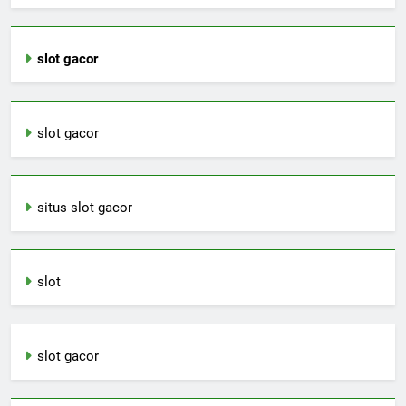
slot gacor
slot gacor
situs slot gacor
slot
slot gacor