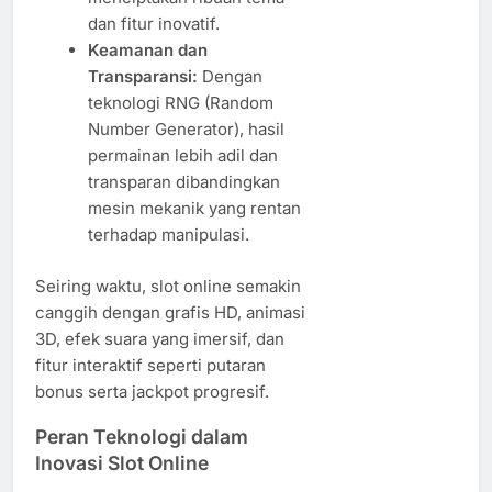
dan fitur inovatif.
Keamanan dan
Transparansi:
Dengan
teknologi RNG (Random
Number Generator), hasil
permainan lebih adil dan
transparan dibandingkan
mesin mekanik yang rentan
terhadap manipulasi.
Seiring waktu, slot online semakin
canggih dengan grafis HD, animasi
3D, efek suara yang imersif, dan
fitur interaktif seperti putaran
bonus serta jackpot progresif.
Peran Teknologi dalam
Inovasi Slot Online