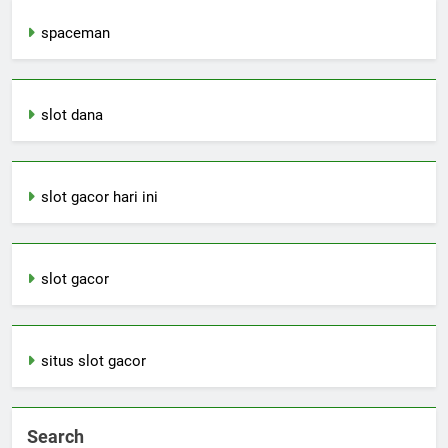
spaceman
slot dana
slot gacor hari ini
slot gacor
situs slot gacor
Search