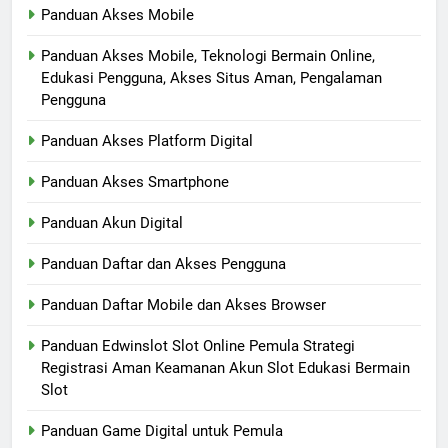
Panduan Akses Mobile
Panduan Akses Mobile, Teknologi Bermain Online,
Edukasi Pengguna, Akses Situs Aman, Pengalaman
Pengguna
Panduan Akses Platform Digital
Panduan Akses Smartphone
Panduan Akun Digital
Panduan Daftar dan Akses Pengguna
Panduan Daftar Mobile dan Akses Browser
Panduan Edwinslot Slot Online Pemula Strategi
Registrasi Aman Keamanan Akun Slot Edukasi Bermain
Slot
Panduan Game Digital untuk Pemula