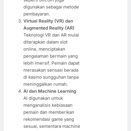
digunakan sebagai metode
pembayaran.
Virtual Reality (VR) dan
Augmented Reality (AR)
Teknologi VR dan AR mulai
diterapkan dalam slot
online, menciptakan
pengalaman bermain yang
lebih imersif. Pemain dapat
merasakan sensasi berada
di kasino sungguhan tanpa
meninggalkan rumah.
AI dan Machine Learning
AI digunakan untuk
menganalisis kebiasaan
pemain dan memberikan
rekomendasi game yang
sesuai, sementara machine