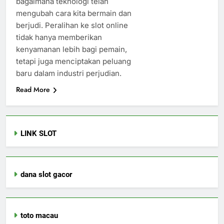
bagaimana teknologi telah
mengubah cara kita bermain dan
berjudi. Peralihan ke slot online
tidak hanya memberikan
kenyamanan lebih bagi pemain,
tetapi juga menciptakan peluang
baru dalam industri perjudian.
Read More
LINK SLOT
dana slot gacor
toto macau