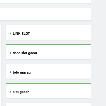
LINK SLOT
dana slot gacor
toto macau
slot gacor