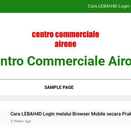
Cara LEBAH4D Login m
Cara Login KAYA787 Meng
Cara Mengatasi Formulir KAYA787 Login yan
Cara EDWINSLOT Login melalui Smartphone de
ntro Commerciale Air
Cara LEBAH4D Login m
Cara Login KAYA787 Meng
Cara Mengatasi Formulir KAYA787 Login yan
SAMPLE PAGE
EBAH4D Login melalui Browser Mobile secara Praktis
Ca
Ago
2 