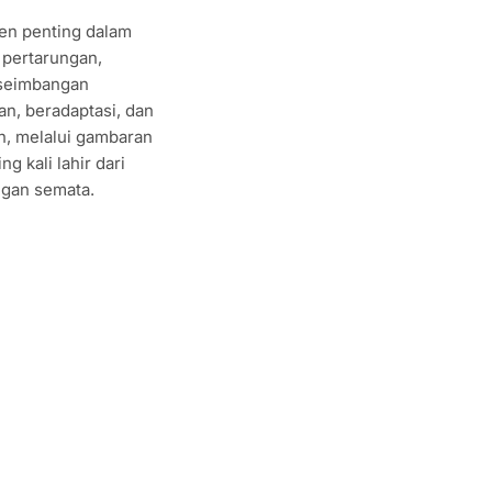
men penting dalam
 pertarungan,
eseimbangan
an, beradaptasi, dan
, melalui gambaran
 kali lahir dari
ngan semata.