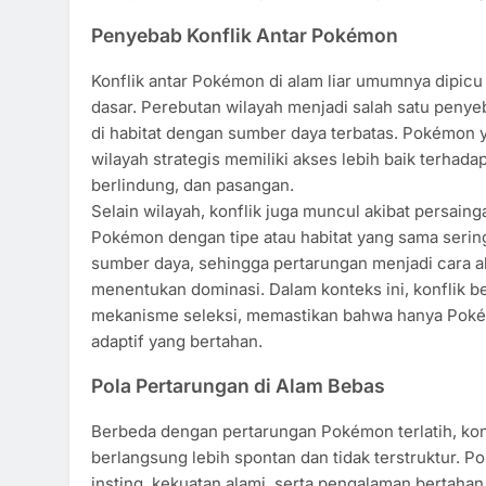
Penyebab Konflik Antar Pokémon
Konflik antar Pokémon di alam liar umumnya dipicu
dasar. Perebutan wilayah menjadi salah satu penye
di habitat dengan sumber daya terbatas. Pokémon
wilayah strategis memiliki akses lebih baik terhad
berlindung, dan pasangan.
Selain wilayah, konflik juga muncul akibat persain
Pokémon dengan tipe atau habitat yang sama sering
sumber daya, sehingga pertarungan menjadi cara a
menentukan dominasi. Dalam konteks ini, konflik b
mekanisme seleksi, memastikan bahwa hanya Poké
adaptif yang bertahan.
Pola Pertarungan di Alam Bebas
Berbeda dengan pertarungan Pokémon terlatih, konfl
berlangsung lebih spontan dan tidak terstruktur.
insting, kekuatan alami, serta pengalaman bertahan