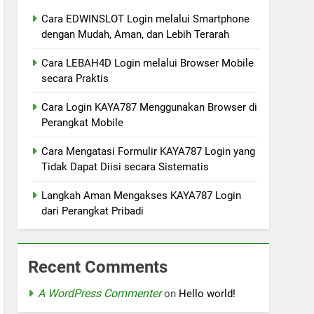
Cara EDWINSLOT Login melalui Smartphone
dengan Mudah, Aman, dan Lebih Terarah
Cara LEBAH4D Login melalui Browser Mobile
secara Praktis
Cara Login KAYA787 Menggunakan Browser di
Perangkat Mobile
Cara Mengatasi Formulir KAYA787 Login yang
Tidak Dapat Diisi secara Sistematis
Langkah Aman Mengakses KAYA787 Login
dari Perangkat Pribadi
Recent Comments
A WordPress Commenter
on
Hello world!