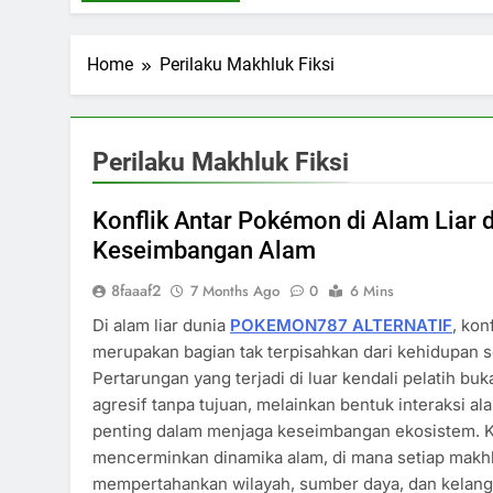
Home
Perilaku Makhluk Fiksi
Perilaku Makhluk Fiksi
Konflik Antar Pokémon di Alam Liar 
Keseimbangan Alam
8faaaf2
7 Months Ago
0
6 Mins
Di alam liar dunia
POKEMON787 ALTERNATIF
, kon
merupakan bagian tak terpisahkan dari kehidupan s
Pertarungan yang terjadi di luar kendali pelatih buk
agresif tanpa tujuan, melainkan bentuk interaksi a
penting dalam menjaga keseimbangan ekosistem. Ko
mencerminkan dinamika alam, di mana setiap makh
mempertahankan wilayah, sumber daya, dan kelan