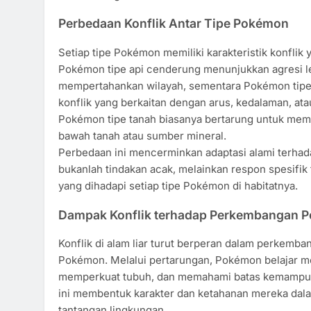
Perbedaan Konflik Antar Tipe Pokémon
Setiap tipe Pokémon memiliki karakteristik konflik
Pokémon tipe api cenderung menunjukkan agresi le
mempertahankan wilayah, sementara Pokémon tipe ai
konflik yang berkaitan dengan arus, kedalaman, ata
Pokémon tipe tanah biasanya bertarung untuk mem
bawah tanah atau sumber mineral.
Perbedaan ini mencerminkan adaptasi alami terhada
bukanlah tindakan acak, melainkan respon spesifik
yang dihadapi setiap tipe Pokémon di habitatnya.
Dampak Konflik terhadap Perkembangan 
Konflik di alam liar turut berperan dalam perkem
Pokémon. Melalui pertarungan, Pokémon belajar m
memperkuat tubuh, dan memahami batas kemampu
ini membentuk karakter dan ketahanan mereka da
tantangan lingkungan.