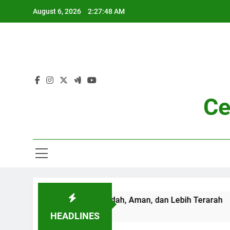
Skip
August 6, 2026
2:27:49 AM
to
content
Ce
phone dengan Mudah, Aman, dan Lebih Terarah
Cara L
2 Weeks 
HEADLINES