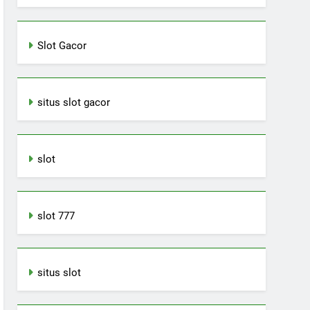
Slot Gacor
situs slot gacor
slot
slot 777
situs slot