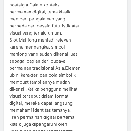
nostalgia.Dalam konteks
permainan digital, tema klasik
memberi pengalaman yang
berbeda dari desain futuristik atau
visual yang terlalu umum.
Slot Mahjong menjadi relevan
karena mengangkat simbol
mahjong yang sudah dikenal luas
sebagai bagian dari budaya
permainan tradisional Asia.Elemen
ubin, karakter, dan pola simbolik
membuat tampilannya mudah
dikenali.Ketika pengguna melihat
visual tersebut dalam format
digital, mereka dapat langsung
memahami identitas temanya.
Tren permainan digital bertema
klasik juga dipengaruhi oleh