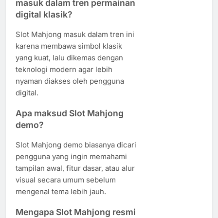
masuk dalam tren permainan
digital klasik?
Slot Mahjong masuk dalam tren ini
karena membawa simbol klasik
yang kuat, lalu dikemas dengan
teknologi modern agar lebih
nyaman diakses oleh pengguna
digital.
Apa maksud Slot Mahjong
demo?
Slot Mahjong demo biasanya dicari
pengguna yang ingin memahami
tampilan awal, fitur dasar, atau alur
visual secara umum sebelum
mengenal tema lebih jauh.
Mengapa Slot Mahjong resmi