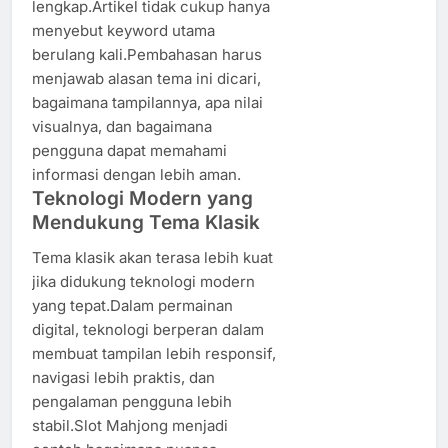
lengkap.Artikel tidak cukup hanya
menyebut keyword utama
berulang kali.Pembahasan harus
menjawab alasan tema ini dicari,
bagaimana tampilannya, apa nilai
visualnya, dan bagaimana
pengguna dapat memahami
informasi dengan lebih aman.
Teknologi Modern yang
Mendukung Tema Klasik
Tema klasik akan terasa lebih kuat
jika didukung teknologi modern
yang tepat.Dalam permainan
digital, teknologi berperan dalam
membuat tampilan lebih responsif,
navigasi lebih praktis, dan
pengalaman pengguna lebih
stabil.Slot Mahjong menjadi