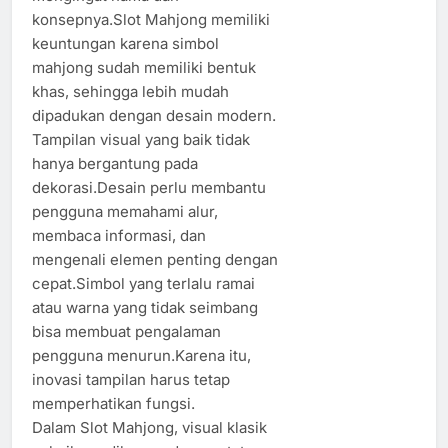
konsepnya.Slot Mahjong memiliki
keuntungan karena simbol
mahjong sudah memiliki bentuk
khas, sehingga lebih mudah
dipadukan dengan desain modern.
Tampilan visual yang baik tidak
hanya bergantung pada
dekorasi.Desain perlu membantu
pengguna memahami alur,
membaca informasi, dan
mengenali elemen penting dengan
cepat.Simbol yang terlalu ramai
atau warna yang tidak seimbang
bisa membuat pengalaman
pengguna menurun.Karena itu,
inovasi tampilan harus tetap
memperhatikan fungsi.
Dalam Slot Mahjong, visual klasik