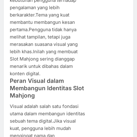
kebutuhan pengguna terhadap
pengalaman yang lebih
berkarakter.Tema yang kuat
membantu membangun kesan
pertama.Pengguna tidak hanya
melihat tampilan, tetapi juga
merasakan suasana visual yang
lebih khas.Inilah yang membuat
Slot Mahjong sering dianggap
menarik untuk dibahas dalam
konten digital.
Peran Visual dalam
Membangun Identitas Slot
Mahjong
Visual adalah salah satu fondasi
utama dalam membangun identitas
sebuah tema digital.Jika visual
kuat, pengguna lebih mudah
mengingat nama dan