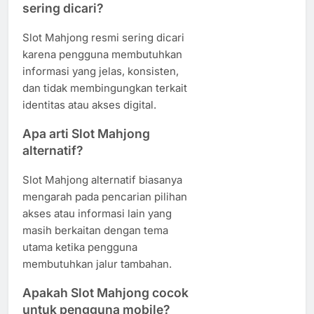
sering dicari?
Slot Mahjong resmi sering dicari
karena pengguna membutuhkan
informasi yang jelas, konsisten,
dan tidak membingungkan terkait
identitas atau akses digital.
Apa arti Slot Mahjong
alternatif?
Slot Mahjong alternatif biasanya
mengarah pada pencarian pilihan
akses atau informasi lain yang
masih berkaitan dengan tema
utama ketika pengguna
membutuhkan jalur tambahan.
Apakah Slot Mahjong cocok
untuk pengguna mobile?