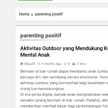
Home
parenting positif
parenting positif
Aktivitas Outdoor yang Mendukung 
Mental Anak
8faaaf2
9 Months Ago
0
7 Mins
Bermain di luar rumah dapat membantu anak tumbuh
percaya diri, dan seimbang secara emosional. Tem
aktivitas outdoor yang bermanfaat bagi kesehatan m
orang tua mendukungnya.
Di era serba digital, banyak anak menghabiskan wak
semakin jarang bermain di luar rumah. Padahal, akti
memberikan manfaat besar bagi perkembangan fisi