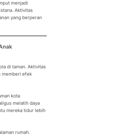
mput menjadi
tana. Aktivitas
anan yang berperan
 Anak
la di taman. Aktivitas
an memberi efek
aman kota
ligus melatih daya
u mereka tidur lebih
alaman rumah.