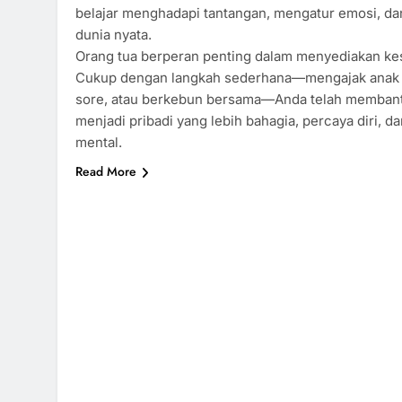
belajar menghadapi tantangan, mengatur emosi, da
dunia nyata.
Orang tua berperan penting dalam menyediakan ke
Cukup dengan langkah sederhana—mengajak anak k
sore, atau berkebun bersama—Anda telah memban
menjadi pribadi yang lebih bahagia, percaya diri, d
mental.
Read More