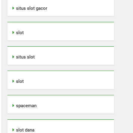
situs slot gacor
slot
situs slot
slot
spaceman
slot dana