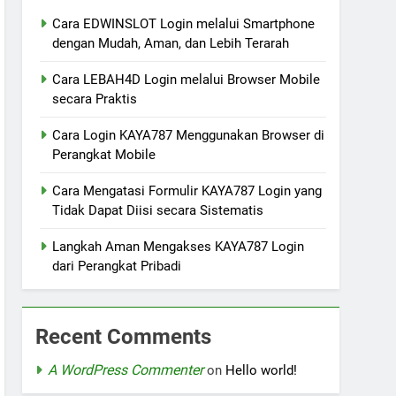
Cara EDWINSLOT Login melalui Smartphone
dengan Mudah, Aman, dan Lebih Terarah
Cara LEBAH4D Login melalui Browser Mobile
secara Praktis
Cara Login KAYA787 Menggunakan Browser di
Perangkat Mobile
Cara Mengatasi Formulir KAYA787 Login yang
Tidak Dapat Diisi secara Sistematis
Langkah Aman Mengakses KAYA787 Login
dari Perangkat Pribadi
Recent Comments
A WordPress Commenter
on
Hello world!