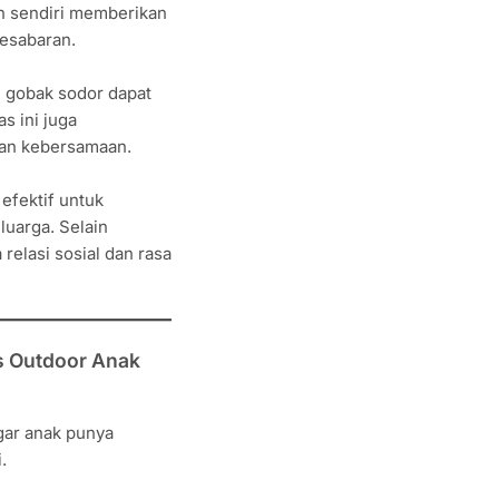
n sendiri memberikan
esabaran.
u gobak sodor dapat
s ini juga
an kebersamaan.
efektif untuk
uarga. Selain
relasi sosial dan rasa
s Outdoor Anak
gar anak punya
.