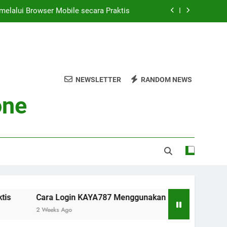
elalui Browser Mobile secara Praktis
gunakan Browser di Perangkat Mobile
g Tidak Dapat Diisi secara Sistematis
ngan Mudah, Aman, dan Lebih Terarah
NEWSLETTER
RANDOM NEWS
one
elalui Browser Mobile secara Praktis
gunakan Browser di Perangkat Mobile
g Tidak Dapat Diisi secara Sistematis
ra Login KAYA787 Menggunakan Browser di Perangkat Mobil
Weeks Ago