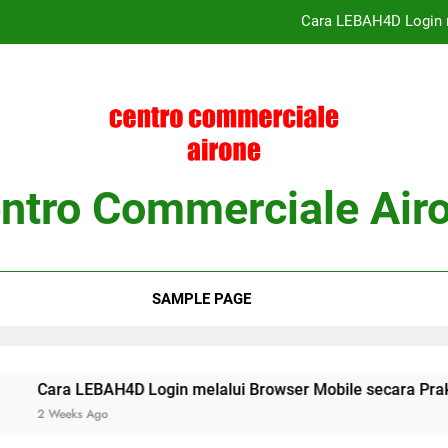
Cara LEBAH4D Login m
Cara Login KAYA787 Meng
Cara Mengatasi Formulir KAYA787 Login yan
Cara EDWINSLOT Login melalui Smartphone de
ntro Commerciale Air
Cara LEBAH4D Login m
Cara Login KAYA787 Meng
Cara Mengatasi Formulir KAYA787 Login yan
SAMPLE PAGE
EBAH4D Login melalui Browser Mobile secara Praktis
Ca
 Ago
2 