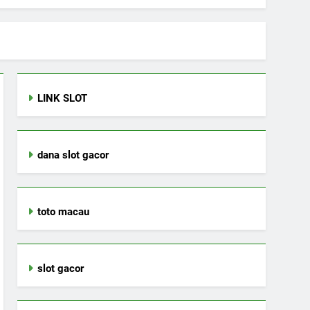
LINK SLOT
dana slot gacor
toto macau
slot gacor