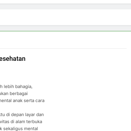
Kesehatan
 lebih bahagia,
ukan berbagai
ental anak serta cara
tu di depan layar dan
vitas di alam terbuka
k sekaligus mental