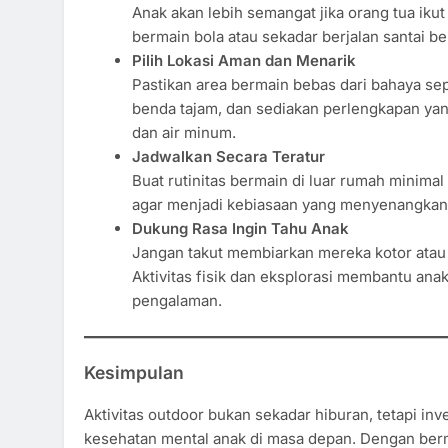
Anak akan lebih semangat jika orang tua ikut
bermain bola atau sekadar berjalan santai b
Pilih Lokasi Aman dan Menarik
Pastikan area bermain bebas dari bahaya sep
benda tajam, dan sediakan perlengkapan yang
dan air minum.
Jadwalkan Secara Teratur
Buat rutinitas bermain di luar rumah minimal
agar menjadi kebiasaan yang menyenangkan
Dukung Rasa Ingin Tahu Anak
Jangan takut membiarkan mereka kotor atau 
Aktivitas fisik dan eksplorasi membantu anak
pengalaman.
Kesimpulan
Aktivitas outdoor bukan sekadar hiburan, tetapi inv
kesehatan mental anak di masa depan. Dengan berma